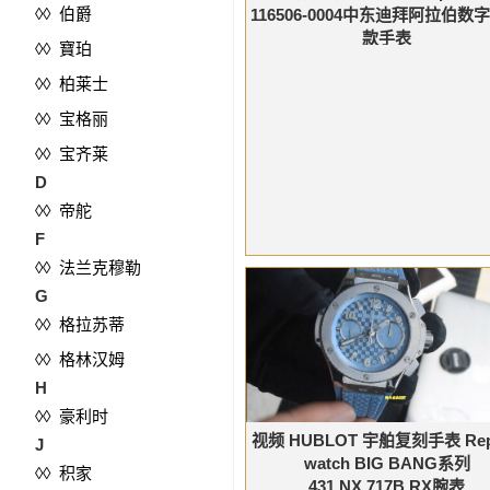
◊◊ 伯爵
116506-0004中东迪拜阿拉伯数
款手表
◊◊ 寶珀
◊◊ 柏莱士
◊◊ 宝格丽
◊◊ 宝齐莱
D
◊◊ 帝舵
F
◊◊ 法兰克穆勒
G
◊◊ 格拉苏蒂
◊◊ 格林汉姆
H
◊◊ 豪利时
视频 HUBLOT 宇舶复刻手表 Repl
J
watch BIG BANG系列
◊◊ 积家
431.NX.717B.RX腕表