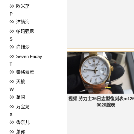
◊◊ 欧米茄
P
◊◊ 沛納海
◊◊ 帕玛强尼
S
◊◊ 尚维沙
◊◊ Seven Friday
T
◊◊ 泰格豪雅
◊◊ 天梭
W
◊◊ 萬國
视频 劳力士36日志型復刻表m1262
0020腕表
◊◊ 万宝龙
X
◊◊ 香奈儿
◊◊ 蕭邦