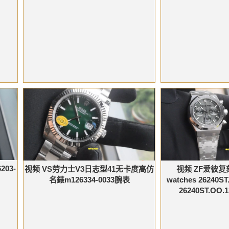
03-
视频 ZF爱彼复刻
视频 VS劳力士V3日志型41无卡度高仿
watches 26240ST
名錶m126334-0033腕表
26240ST.OO.