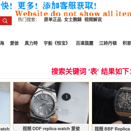
热门搜索：
原单正品
女士腕錶
视频解说
海
愛彼
真力時
宇舶《恒宝》
百達翡麗
江詩丹頓
积
搜索关键词 '表' 结果如下
视频 DDF replica watch 爱彼
tch
视频 BBF Replica