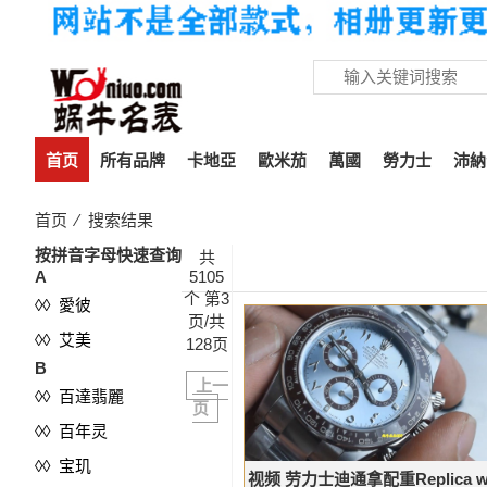
首页
所有品牌
卡地亞
歐米茄
萬國
勞力士
沛納
首页
⁄ 搜索结果
按拼音字母快速查询
共
A
5105
个 第3
◊◊ 愛彼
页/共
◊◊ 艾美
128页
B
上一
◊◊ 百達翡麗
页
◊◊ 百年灵
◊◊ 宝玑
视频 劳力士迪通拿配重Replica wa