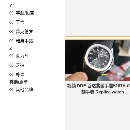
Y
◊◊ 宇舶/恒宝
◊◊ 玉宝
◊◊ 雅克德罗
◊◊ 雅典手錶
Z
◊◊ 真力时
◊◊ 芝柏
◊◊ 尊皇
其他/原单
视频 DDF 百达翡丽手雷5167A-0
◊◊ 其他品牌
刻手表 Replica watch