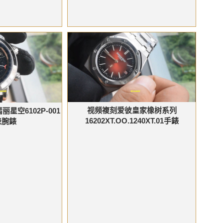
视频複刻爱彼皇家橡树系列
星空6102P-001
16202XT.OO.1240XT.01手錶
表腕錶