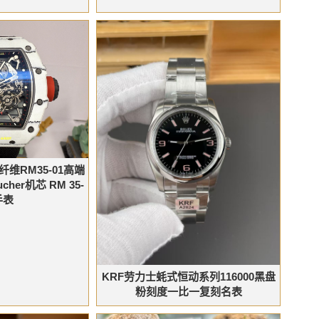
 白碳纤维RM35-01高端
her机芯 RM 35-
手表
KRF劳力士蚝式恒动系列116000黑盘
粉刻度一比一复刻名表