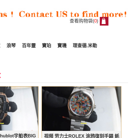
查看购物袋(
0
)
0
家
浪琴
百年靈
寶珀
寶璣
理查德.米勒
：
 hublot宇舶表BIG
视频 劳力士ROLEX 涂鸦復刻手錶 蚝