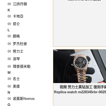
◊◊ 江詩丹頓
K
◊◊ 卡地亞
◊◊ 昆仑
L
◊◊ 朗格
◊◊ 罗杰杜彼
◊◊ 勞力士
◊◊ 浪琴
◊◊ 理查德米勒
M
◊◊ 名士
◊◊ 美度
视频 劳力士真钻加工 復刻手
Replica watch m228345rbr-00
N
◊◊ 诺莫斯Nomos
O