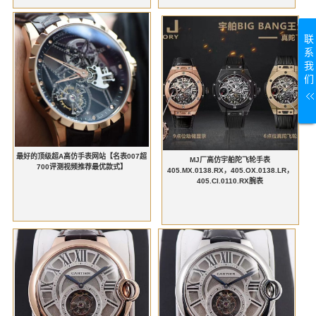
联
系
我
们
最好的顶级超A高仿手表网站【名表007超
MJ厂高仿宇舶陀飞轮手表
700评测视频推荐最优款式】
405.MX.0138.RX，405.OX.0138.LR，
405.CI.0110.RX腕表