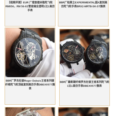
【视频评测】EUR 厂理查德米勒陀飞轮
BBR厂柏莱士EXPERIMENTAL超A复刻高
RM056，RM 56-02雪琉璃全透明1比1高仿
仿陀飞轮手表BRX2-MRTB-SK-ST腕表
手表
BBR厂罗杰杜彼Roger Dubuis王者系列碳
BBR厂最新碳纤维罗杰杜彼王者系列陀飞轮
纤维陀飞轮顶级复刻高仿手表DBEX0577腕
1比1高仿手表DBEX0577腕表
表