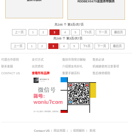
RDDBEX0479蓝面表带腕表
共246 个 第3页/共7页
上一页
1
2
3
4
5
下5页
下一页
最后页
共246 个 第3页/共7页
上一页
1
2
3
4
5
下5页
下一页
最后页
代理合作原则
支付方式
復刻市场常识解秘
售前必读
联系客服
出货质检
介绍朋友有好礼
机械錶使用注意事项
CONTACT US
查看所有品牌
重要手錶百科
售后维修细则
Contact US
|
网站地图
|
|
视频解析
|
新闻