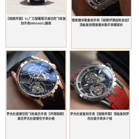
【视频评测】YL厂万国葡萄牙高仿陀飞轮复
理查德米勒复刻手表【视频评测齿轮会动】
刻手表IW504601腕表
顶级复刻理查德米勒手表哪家好
罗杰杜彼镂空陀飞轮高仿手表【评测视频】
罗杰杜彼复刻手表【视频评测】顶级复刻罗
高仿罗杰杜彼镂空手表价格
杰杜彼手表多少钱