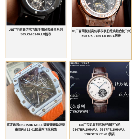
JB厂宇舶高仿陀飞轮手表经典融合系列
JB厂官网复刻高仿手表宇舶经典融合陀飞轮
505.CM.0140.LR腕表
505 OX 0180 LR 0904腕表
客定改装RICHARD MILLE理查德米勒复刻
R8厂宝玑复刻高仿经典陀飞轮
高仿RM 12-01限量陀飞轮腕表
5367BR/29/9WU，5367PT/29/9WU，
5367PT/2Y/9WU腕表