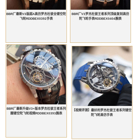
BBR厂最新V3版超A高仿罗杰杜彼全镂空陀
BBR厂V3罗杰杜彼王者系列顶级复刻高仿
飞轮RDDBEX0392手表
陀飞轮手表RDDBEX0404腕表
BBR厂最新升级V3+版本罗杰杜彼王者系列
【视频评测】最好的罗杰杜彼王者系列镂空
圈镂空陀飞轮视频RDDBEX0393腕表
陀飞轮高仿手表