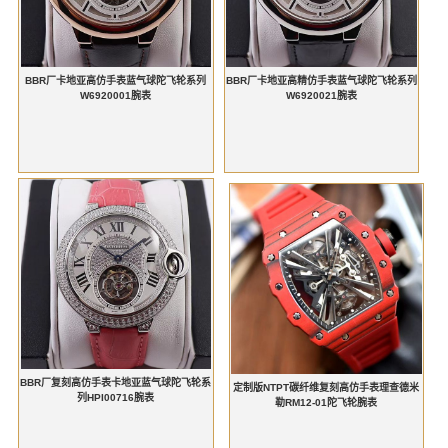
BBR厂卡地亚高仿手表蓝气球陀飞轮系列
BBR厂卡地亚高精仿手表蓝气球陀飞轮系列
W6920001腕表
W6920021腕表
BBR厂复刻高仿手表卡地亚蓝气球陀飞轮系
定制版NTPT碳纤维复刻高仿手表理查德米
列HPI00716腕表
勒RM12-01陀飞轮腕表