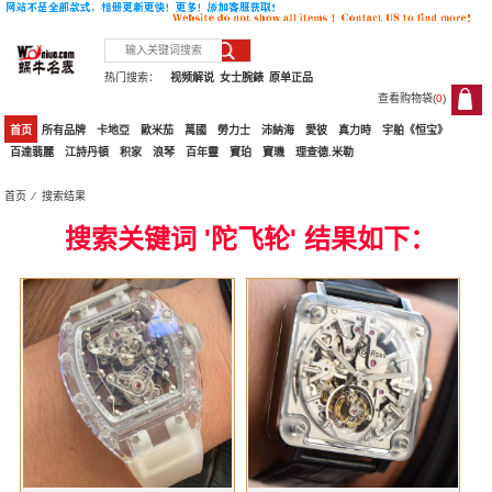
热门搜索：
视频解说
女士腕錶
原单正品
查看购物袋(
0
)
0
首页
所有品牌
卡地亞
歐米茄
萬國
勞力士
沛納海
愛彼
真力時
宇舶《恒宝》
百達翡麗
江詩丹頓
积家
浪琴
百年靈
寶珀
寶璣
理查德.米勒
首页
⁄ 搜索结果
搜索关键词 '陀飞轮' 结果如下：