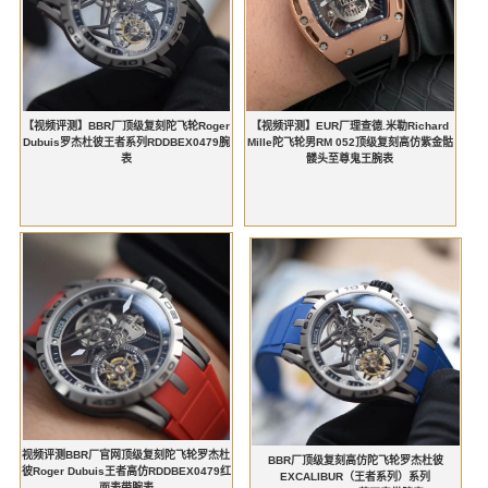
【视频评测】BBR厂顶级复刻陀飞轮Roger
【视频评测】EUR厂理查德.米勒Richard
Dubuis罗杰杜彼王者系列RDDBEX0479腕
Mille陀飞轮男RM 052顶级复刻高仿紫金骷
表
髅头至尊鬼王腕表
视频评测BBR厂官网顶级复刻陀飞轮罗杰杜
BBR厂顶级复刻高仿陀飞轮罗杰杜彼
彼Roger Dubuis王者高仿RDDBEX0479红
EXCALIBUR（王者系列）系列
面表带腕表