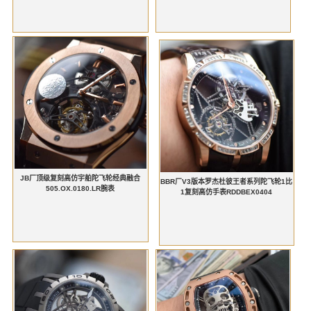
JB厂顶级复刻高仿宇舶陀飞轮经典融合
BBR厂V3版本罗杰杜彼王者系列陀飞轮1比
505.OX.0180.LR腕表
1复刻高仿手表RDDBEX0404