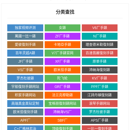
分类查找
独家视频评测
女錶
V6厂手錶
萬國一比一錶
ZF厂手錶
N厂手錶
愛彼復刻手錶
卡地亞手錶
理查德米勒復刻錶
百年灵超A錶
V7厂手錶官网
百達翡麗復刻手錶
JF厂手錶
XF厂手錶
原单手錶
VS厂手錶
欧米茄手錶
沛納海復刻錶
罗杰杜彼錶
陀飞轮
KV厂手錶
宇舶復刻手錶网站
GR厂手錶
PPF厂手錶
积家手錶网站
法兰克穆勒錶
江詩丹頓復刻錶
高端真金真钻定制
宝格丽復刻錶网站
浪琴手錶网站
欧米茄復刻手錶
沛納海VS厂
罗杰杜彼手錶
APF厂
SBF厂
APS厂手錶
C+厂格林尼治
顶级復刻手錶
一比一復刻手錶