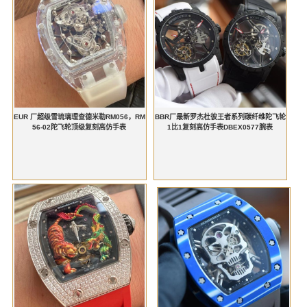
EUR 厂超级雪琉璃理查德米勒RM056，RM
BBR厂最新罗杰杜彼王者系列碳纤维陀飞轮
56-02陀飞轮顶级复刻高仿手表
1比1复刻高仿手表DBEX0577腕表