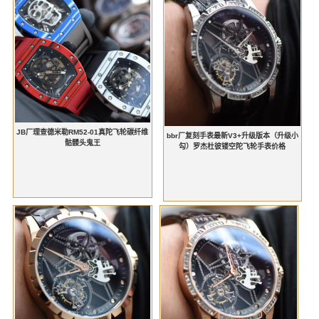
JB厂理查德米勒RM52-01真陀飞轮碳纤维
bbr厂复刻手表最新V3+升级版本（升级小
骷髅头鬼王
勾）罗杰杜彼镂空陀飞轮手表价格