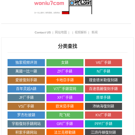
Contact US
|
网站地图
|
|
视频解析
|
新闻
分类查找
独家视频评测
女錶
V6厂手錶
萬國一比一錶
ZF厂手錶
N厂手錶
愛彼復刻手錶
卡地亞手錶
理查德米勒復刻錶
百年灵超A錶
V7厂手錶官网
百達翡麗復刻手錶
JF厂手錶
XF厂手錶
原单手錶
VS厂手錶
欧米茄手錶
沛納海復刻錶
罗杰杜彼錶
陀飞轮
KV厂手錶
宇舶復刻手錶网站
GR厂手錶
PPF厂手錶
积家手錶网站
法兰克穆勒錶
江詩丹頓復刻錶