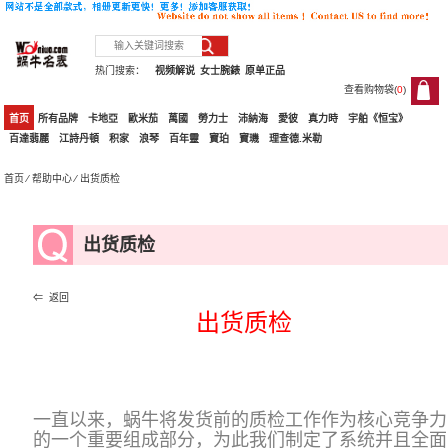
热门搜索：
视频解说
女士腕錶
原单正品
查看购物袋(
0
)
0
首页
所有品牌
卡地亞
歐米茄
萬國
勞力士
沛納海
愛彼
真力時
宇舶《恒宝》
百達翡麗
江詩丹頓
积家
浪琴
百年靈
寶珀
寶璣
理查德.米勒
首页
⁄
帮助中心
⁄ 出货质检
出货质检
⇐ 返回
出货质检
一直以来，蜗牛将发货前的质检工作作为核心竞争力
的一个重要组成部分，为此我们制定了系统并且全面