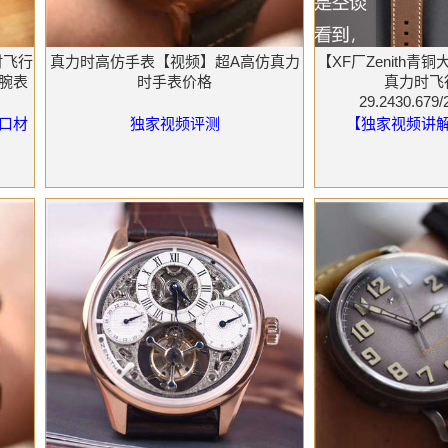
时飞行
真力时高仿手表【视频】超A高仿真力
【XF厂Zenith
3腕表
时手表价格
真力时飞
29.2430.679
口材
独家视频评测
【独家视频讲