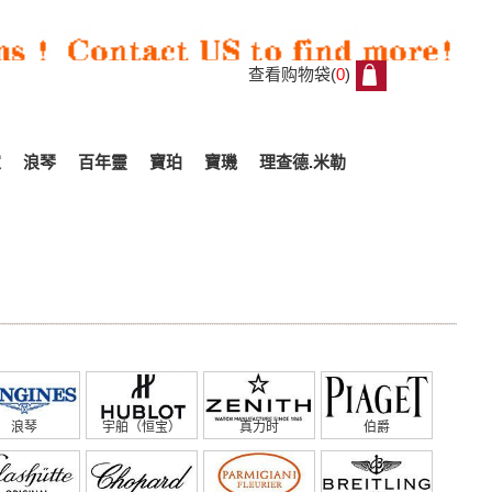
查看购物袋(
0
)
0
家
浪琴
百年靈
寶珀
寶璣
理查德.米勒
浪琴
宇舶（恒宝）
真力时
伯爵