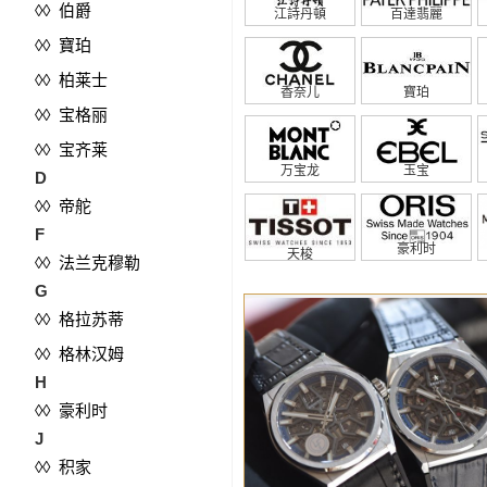
◊◊ 伯爵
江詩丹頓
百達翡麗
◊◊ 寶珀
◊◊ 柏莱士
香奈儿
寶珀
◊◊ 宝格丽
◊◊ 宝齐莱
万宝龙
玉宝
D
◊◊ 帝舵
F
豪利时
天梭
◊◊ 法兰克穆勒
G
◊◊ 格拉苏蒂
◊◊ 格林汉姆
H
◊◊ 豪利时
J
◊◊ 积家