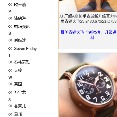
◊◊ 欧米茄
P
XF厂超A高仿手表最新升级真力
◊◊ 沛納海
员青铜大飞29.2430.679/21.C75
◊◊ 帕玛强尼
最美青铜大飞 全新壳套，升级进
S
料
◊◊ 尚维沙
◊◊ Seven Friday
T
◊◊ 泰格豪雅
◊◊ 天梭
W
◊◊ 萬國
◊◊ 万宝龙
X
◊◊ 香奈儿
◊◊ 蕭邦