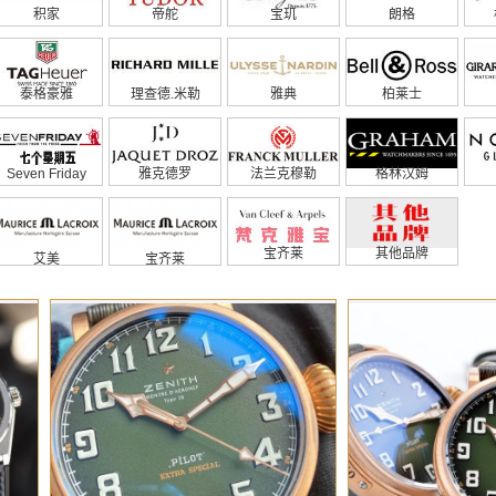
积家
帝舵
宝玑
朗格
泰格豪雅
理查德.米勒
雅典
柏莱士
Seven Friday
雅克德罗
法兰克穆勒
格林汉姆
宝齐莱
其他品牌
艾美
宝齐莱