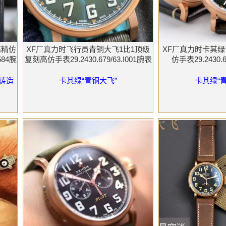
高精仿
XF厂真力时飞行员青铜大飞1比1顶级
XF厂真力时卡其
584腕
复刻高仿手表29.2430.679/63.I001腕表
仿手表29.2430.6
模铸造
卡其绿“青铜大飞”
卡其绿“