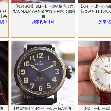
【视频评测】BM一比一超A高仿真力
【XF厂一比一超A
F新品
时ACADEMY系列镂空玫瑰金陀飞轮腕
行员系列11.1940.67
骑士杀
表
铜骑士
独家视频评测
【独家视
精仿手
【独家视频测评XF厂一比一超A高仿手
【ND厂一比一高