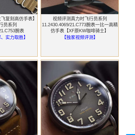
青铜大飞复刻高仿手表】
视频评测真力时飞行员系列
行员系列
11.2430.4069/21.C773腕表一比一高精
/21.C753腕表
仿手表【XF原KW咖啡骑士】
解、实力取胜】
【独家视频评测】