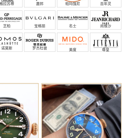
格拉苏蒂
蕭邦
帕玛强尼
百年灵
芝柏
宝格丽
名士
尚维沙
诺莫斯
罗杰杜彼
美度
尊皇