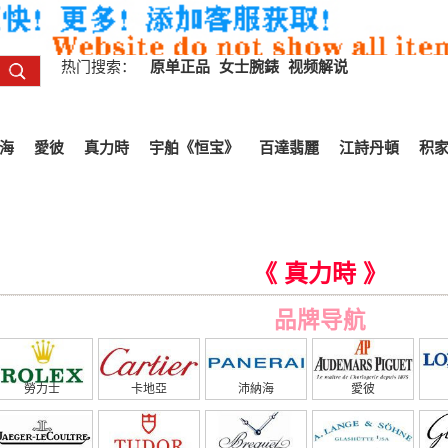
热门搜索：
原单正品
女士腕錶
视频解说
海
愛彼
真力時
宇舶《恒宝》
百達翡麗
江詩丹頓
积
《 真力時 》
品牌导航
勞力士
卡地亞
沛納海
愛彼