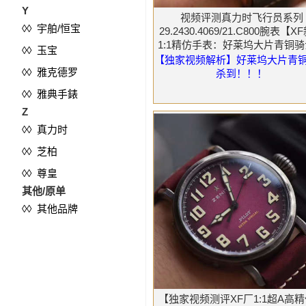
Y
视频评测真力时飞行员系列
◊◊ 宇舶/恒宝
29.2430.4069/21.C800腕表【X
1:1精仿手表：好莱坞大片青铜
◊◊ 玉宝
到】
【独家视频解析】好莱坞大片青
◊◊ 雅克德罗
杀到！！！
◊◊ 雅典手錶
Z
◊◊ 真力时
◊◊ 芝柏
◊◊ 尊皇
其他/原单
◊◊ 其他品牌
【独家视频测评XF厂1:1超A高