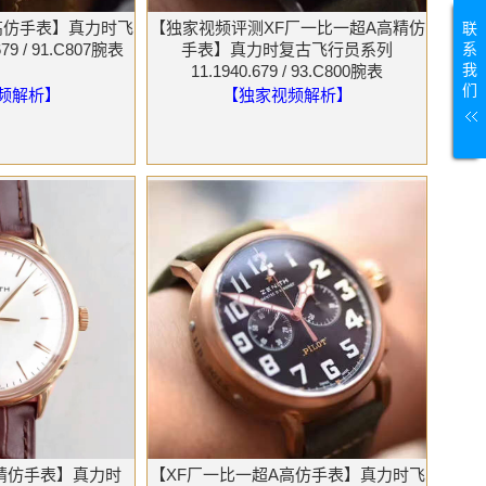
高仿手表】真力时飞
【独家视频评测XF厂一比一超A高精仿
联
系
9 / 91.C807腕表
手表】真力时复古飞行员系列
我
11.1940.679 / 93.C800腕表
们
频解析】
【独家视频解析】
精仿手表】真力时
【XF厂一比一超A高仿手表】真力时飞