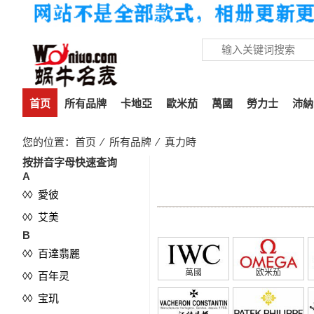
首页
所有品牌
卡地亞
歐米茄
萬國
勞力士
沛納
您的位置：
首页
⁄
所有品牌
⁄
真力時
按拼音字母快速查询
真力時
A
◊◊ 愛彼
◊◊ 艾美
B
◊◊ 百達翡麗
萬國
欧米茄
◊◊ 百年灵
◊◊ 宝玑