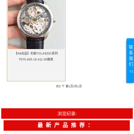
联
系
【A8出品】天梭T-CLASSIC系列
我
T070.405.16.411.00腕表
们
共3 个 第1页/共1页
浏览纪录:
最新产品推荐：