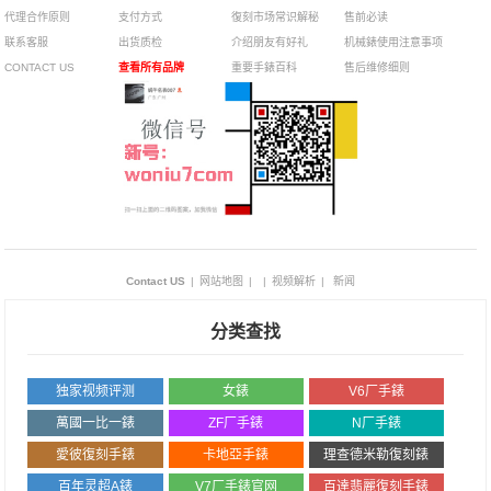
代理合作原则
支付方式
復刻市场常识解秘
售前必读
联系客服
出货质检
介绍朋友有好礼
机械錶使用注意事项
CONTACT US
查看所有品牌
重要手錶百科
售后维修细则
Contact US
|
网站地图
|
|
视频解析
|
新闻
分类查找
独家视频评测
女錶
V6厂手錶
萬國一比一錶
ZF厂手錶
N厂手錶
愛彼復刻手錶
卡地亞手錶
理查德米勒復刻錶
百年灵超A錶
V7厂手錶官网
百達翡麗復刻手錶