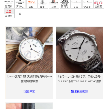
Friday
罗
穆勒
姆
诺莫斯
罗杰杜
豪利时
宝齐莱
美度
尊皇
天梭
艾美
宝齐莱
彼
其他品
牌
【Tissot复刻手表】天梭怀旧经典系列2018
【台湾一比一超A高仿手表】天梭力洛克T-
复刻款腕表腕表
CLASSIC系列T006.408.11.037.00腕表
【视频评测】
【独家视频评测】