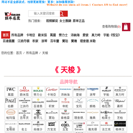
热门搜索：
视频解说
女士腕錶
原单正品
查看购物袋(
0
)
0
首页
所有品牌
卡地亞
歐米茄
萬國
勞力士
沛納海
愛彼
真力時
宇舶《恒宝》
百達翡麗
江詩丹頓
积家
浪琴
百年靈
寶珀
寶璣
理查德.米勒
您的位置：
首页
⁄
所有品牌
⁄
天梭
天梭
《 天梭 》
品牌导航
萬國
欧米茄
勞力士
卡地亞
沛納海
愛彼
浪琴
宇舶
真力时
（恒
伯爵
江詩丹
百達翡
积家
帝舵
宝玑
朗格
格拉苏
蕭邦
宝）
頓
麗
蒂
帕玛强
百年灵
香奈儿
寶珀
泰格豪
理查德.
雅典
柏莱士
芝柏
尼
雅
米勒
宝格丽
名士
尚维沙
万宝龙
玉宝
Seven
雅克德
法兰克
格林汉