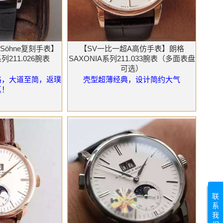
 & Söhne复刻手表】
【SV一比一超A高仿手表】朗格
列211.026腕表
SAXONIA系列211.033腕表（多面表盘
可选）
格，大道至简，返璞
壳型超薄经典，设计简约大气
真！
联
系
我