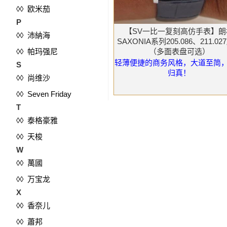
◊◊ 欧米茄
P
【SV一比一复刻高仿手表】朗
◊◊ 沛納海
SAXONIA系列205.086、211.0
◊◊ 帕玛强尼
（多面表盘可选）
轻薄便捷的商务风格，大道至简
S
归真！
◊◊ 尚维沙
◊◊ Seven Friday
T
◊◊ 泰格豪雅
◊◊ 天梭
W
◊◊ 萬國
◊◊ 万宝龙
X
◊◊ 香奈儿
◊◊ 蕭邦