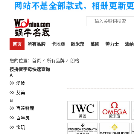
首页
所有品牌
卡地亞
歐米茄
萬國
勞力士
沛納
您的位置：
首页
⁄
所有品牌
⁄
朗格
按拼音字母快速查询
朗格
A
◊◊ 愛彼
◊◊ 艾美
B
◊◊ 百達翡麗
萬國
欧米茄
◊◊ 百年灵
◊◊ 宝玑