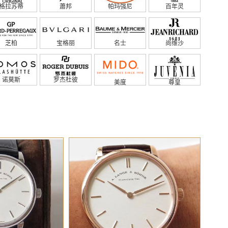
格拉苏蒂
蕭邦
帕玛强尼
百年灵
芝柏
宝格丽
名士
尚维沙
诺莫斯
罗杰杜彼
美度
尊皇