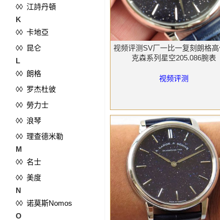
◊◊ 江詩丹頓
K
◊◊ 卡地亞
◊◊ 昆仑
视频评测SV厂一比一复刻朗格高
克森系列星空205.086腕表
L
◊◊ 朗格
视频评测
◊◊ 罗杰杜彼
◊◊ 勞力士
◊◊ 浪琴
◊◊ 理查德米勒
M
◊◊ 名士
◊◊ 美度
N
◊◊ 诺莫斯Nomos
O