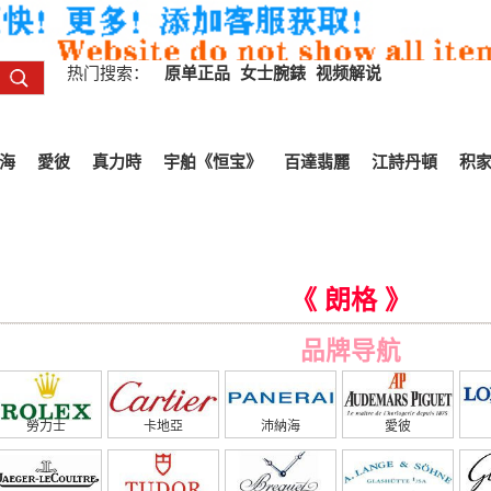
热门搜索：
原单正品
女士腕錶
视频解说
海
愛彼
真力時
宇舶《恒宝》
百達翡麗
江詩丹頓
积
《 朗格 》
品牌导航
勞力士
卡地亞
沛納海
愛彼