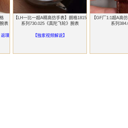
格
【LH一比一超A精高仿手表】朗格1815
【GF厂1:1超A
27腕表
系列730.025《真陀飞轮》腕表
系列384
，返璞
【独家视频解说】