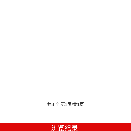
共8 个 第1页/共1页
浏览纪录: