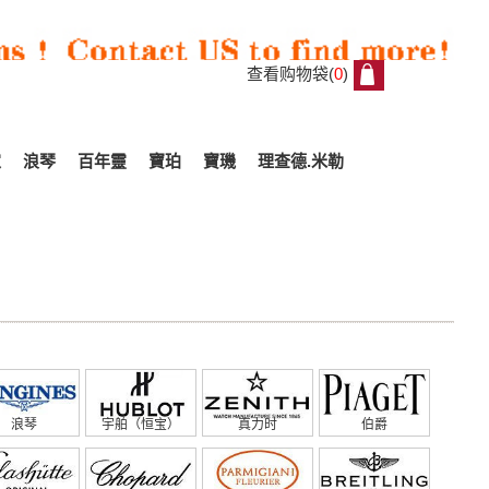
查看购物袋(
0
)
0
家
浪琴
百年靈
寶珀
寶璣
理查德.米勒
浪琴
宇舶（恒宝）
真力时
伯爵