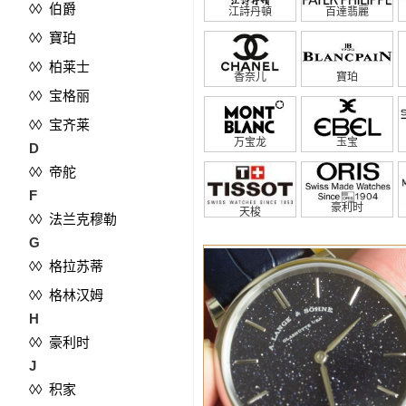
◊◊ 伯爵
江詩丹頓
百達翡麗
◊◊ 寶珀
◊◊ 柏莱士
香奈儿
寶珀
◊◊ 宝格丽
◊◊ 宝齐莱
万宝龙
玉宝
D
◊◊ 帝舵
F
豪利时
天梭
◊◊ 法兰克穆勒
G
◊◊ 格拉苏蒂
◊◊ 格林汉姆
H
◊◊ 豪利时
J
◊◊ 积家