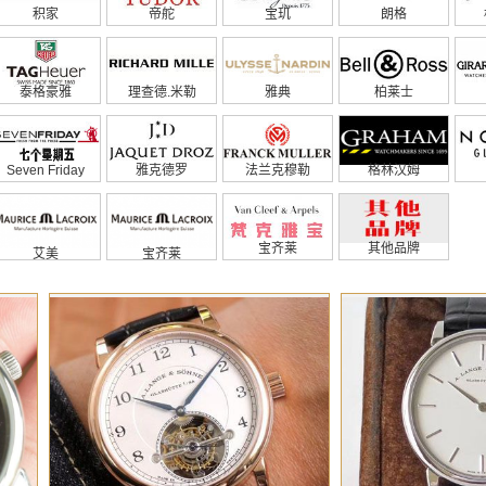
积家
帝舵
宝玑
朗格
泰格豪雅
理查德.米勒
雅典
柏莱士
Seven Friday
雅克德罗
法兰克穆勒
格林汉姆
宝齐莱
其他品牌
艾美
宝齐莱