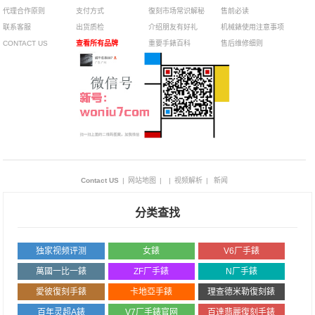
代理合作原则
支付方式
復刻市场常识解秘
售前必读
联系客服
出货质检
介绍朋友有好礼
机械錶使用注意事项
CONTACT US
查看所有品牌
重要手錶百科
售后维修细则
Contact US
|
网站地图
|
|
视频解析
|
新闻
分类查找
独家视频评测
女錶
V6厂手錶
萬國一比一錶
ZF厂手錶
N厂手錶
愛彼復刻手錶
卡地亞手錶
理查德米勒復刻錶
百年灵超A錶
V7厂手錶官网
百達翡麗復刻手錶