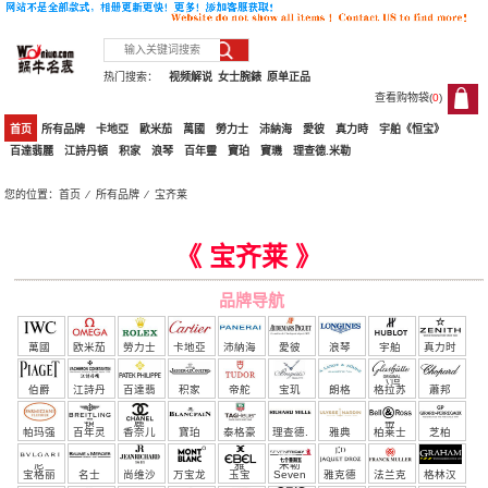
热门搜索：
视频解说
女士腕錶
原单正品
查看购物袋(
0
)
0
首页
所有品牌
卡地亞
歐米茄
萬國
勞力士
沛納海
愛彼
真力時
宇舶《恒宝》
百達翡麗
江詩丹頓
积家
浪琴
百年靈
寶珀
寶璣
理查德.米勒
您的位置：
首页
⁄
所有品牌
⁄
宝齐莱
宝齐莱
《 宝齐莱 》
品牌导航
萬國
欧米茄
勞力士
卡地亞
沛納海
愛彼
浪琴
宇舶
真力时
（恒
伯爵
江詩丹
百達翡
积家
帝舵
宝玑
朗格
格拉苏
蕭邦
宝）
頓
麗
蒂
帕玛强
百年灵
香奈儿
寶珀
泰格豪
理查德.
雅典
柏莱士
芝柏
尼
雅
米勒
宝格丽
名士
尚维沙
万宝龙
玉宝
Seven
雅克德
法兰克
格林汉