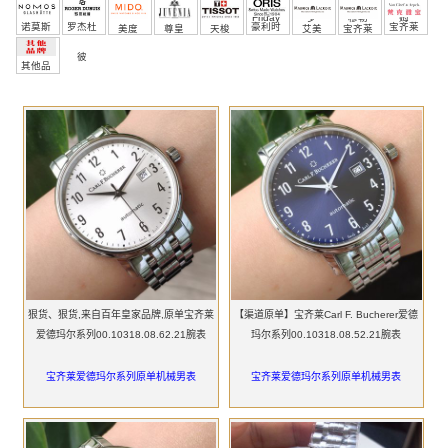
Friday
罗
穆勒
姆
诺莫斯
罗杰杜
豪利时
宝齐莱
美度
尊皇
天梭
艾美
宝齐莱
彼
其他品
牌
狠货、狠货,来自百年皇家品牌,原单宝齐莱
【渠道原单】宝齐莱Carl F. Bucherer爱德
爱德玛尔系列00.10318.08.62.21腕表
玛尔系列00.10318.08.52.21腕表
宝齐莱爱德玛尔系列原单机械男表
宝齐莱爱德玛尔系列原单机械男表