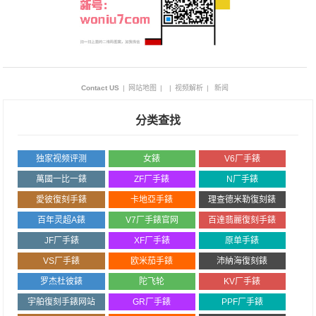
Contact US
|
网站地图
|
|
视频解析
|
新闻
分类查找
独家视频评测
女錶
V6厂手錶
萬國一比一錶
ZF厂手錶
N厂手錶
愛彼復刻手錶
卡地亞手錶
理查德米勒復刻錶
百年灵超A錶
V7厂手錶官网
百達翡麗復刻手錶
JF厂手錶
XF厂手錶
原单手錶
VS厂手錶
欧米茄手錶
沛納海復刻錶
罗杰杜彼錶
陀飞轮
KV厂手錶
宇舶復刻手錶网站
GR厂手錶
PPF厂手錶