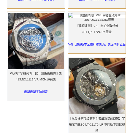
【视频评测】V6厂宇舶全碳纤维
301.QX.1724.RX腕表
V6厂顶级版本全碳纤维表壳，表面同步正品
WWF厂宇舶刺青一比一顶级高精仿手表
415.NX.1112.VR.MXM16腕表
最新最新宇舶刺青
【视频评测顶级复刻手表最靠谱的商家】宇
舶陀飞轮304.TX.1170.LR 不同版本对比视
频