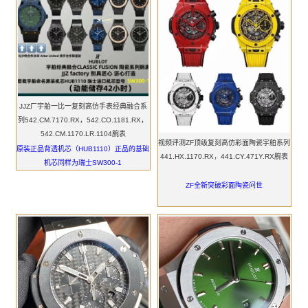
JJZ厂宇舶一比一复刻高仿手表经典融合系
列542.CM.7170.RX，542.CO.1181.RX，
542.CM.1170.LR.1104腕表
视频评测ZF顶级复刻高仿彩面陶瓷宇舶系列
原装正品背透机芯（HUB1110）正品的基础
441.HX.1170.RX，441.CY.471Y.RX腕表
机芯同样为瑞士SW300-1
ZF全新突破彩面陶瓷问世