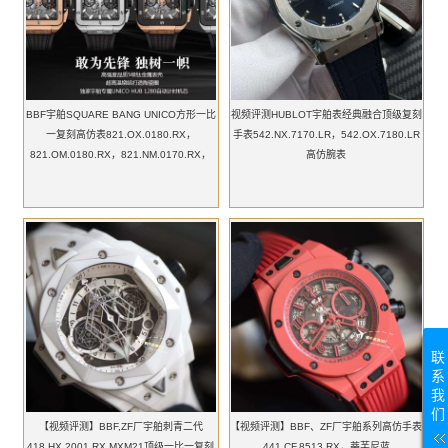
BBF宇舶SQUARE BANG UNICO方形一比
视频评测HUBLOT宇舶表经典融合顶级复刻
一复刻高仿表821.OX.0180.RX，
手表542.NX.7170.LR，542.OX.7180.LR
821.OM.0180.RX，821.NM.0170.RX，
高仿腕表
821.NX.0170.RX
联
系
我
们
【视频评测】BBF,ZF厂宇舶刺青二代
【视频评测】BBF、ZF厂宇舶系列高仿手表
418.HX.2001.RX.MXM21顶级一比一复刻
441.CF.8513.RX，蒂芙尼蓝