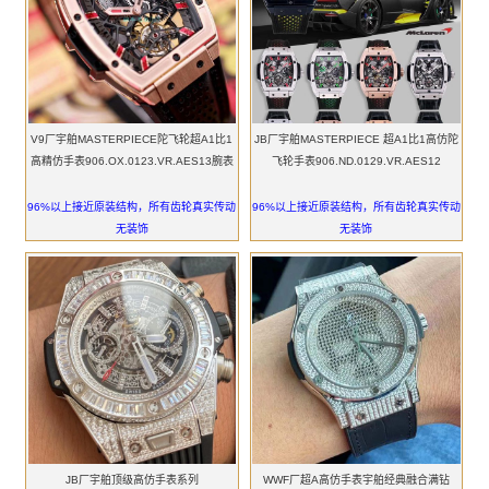
V9厂宇舶MASTERPIECE陀飞轮超A1比1
JB厂宇舶MASTERPIECE 超A1比1高仿陀
高精仿手表906.OX.0123.VR.AES13腕表
飞轮手表906.ND.0129.VR.AES12
96%以上接近原装结构，所有齿轮真实传动
96%以上接近原装结构，所有齿轮真实传动
无装饰
无装饰
JB厂宇舶顶级高仿手表系列
WWF厂超A高仿手表宇舶经典融合满钻