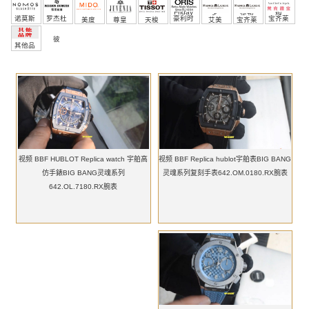
Friday
罗
穆勒
姆
诺莫斯
罗杰杜
豪利时
宝齐莱
美度
尊皇
天梭
艾美
宝齐莱
彼
其他品
牌
视频 BBF Replica hublot宇舶表BIG BANG
视频 BBF HUBLOT Replica watch 宇舶高
灵魂系列复刻手表642.OM.0180.RX腕表
仿手錶BIG BANG灵魂系列
642.OL.7180.RX腕表