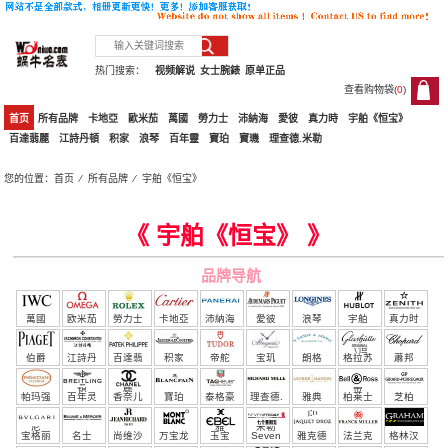
热门搜索：
视频解说
女士腕錶
原单正品
查看购物袋(
0
)
0
首页
所有品牌
卡地亞
歐米茄
萬國
勞力士
沛納海
愛彼
真力時
宇舶《恒宝》
百達翡麗
江詩丹頓
积家
浪琴
百年靈
寶珀
寶璣
理查德.米勒
您的位置：
首页
⁄
所有品牌
⁄
宇舶《恒宝》
宇舶《恒宝》
《 宇舶《恒宝》 》
品牌导航
萬國
欧米茄
勞力士
卡地亞
沛納海
愛彼
浪琴
宇舶
真力时
（恒
伯爵
江詩丹
百達翡
积家
帝舵
宝玑
朗格
格拉苏
蕭邦
宝）
頓
麗
蒂
帕玛强
百年灵
香奈儿
寶珀
泰格豪
理查德.
雅典
柏莱士
芝柏
尼
雅
米勒
宝格丽
名士
尚维沙
万宝龙
玉宝
Seven
雅克德
法兰克
格林汉