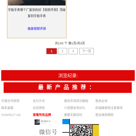
宇舶手表哪个厂复刻的好【视频评测】顶级
复刻宇舶手表
独家视频评测
共133 个 第1页/共3页
1
2
3
下一页
浏览纪录:
最新产品推荐：
代理合作原则
支付方式
復刻市场常识解秘
售前必读
联系客服
出货质检
介绍朋友有好礼
机械錶使用注意事项
CONTACT US
查看所有品牌
重要手錶百科
售后维修细则