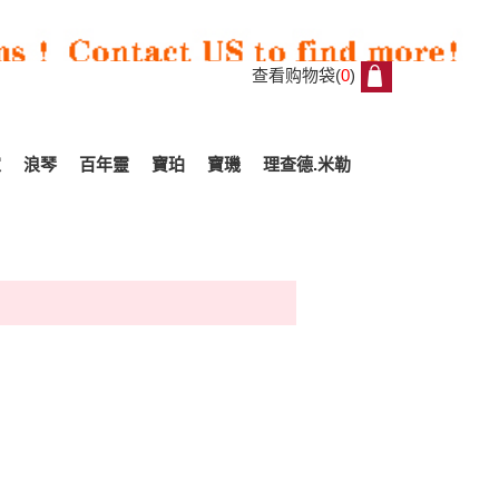
查看购物袋(
0
)
0
家
浪琴
百年靈
寶珀
寶璣
理查德.米勒