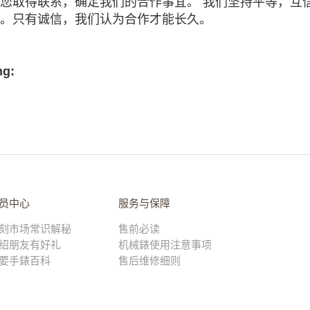
您取得联系，确定我们的合作事宜。 我们坚持平等，互
。只有诚信，我们认为合作才能长久。
ng:
员中心
服务与保障
刻市场常识解秘
售前必读
绍朋友有好礼
机械錶使用注意事项
要手錶百科
售后维修细则