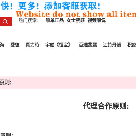
热门搜索：
原单正品
女士腕錶
视频解说
海
愛彼
真力時
宇舶《恒宝》
百達翡麗
江詩丹頓
积
原则:
代理合作原则: