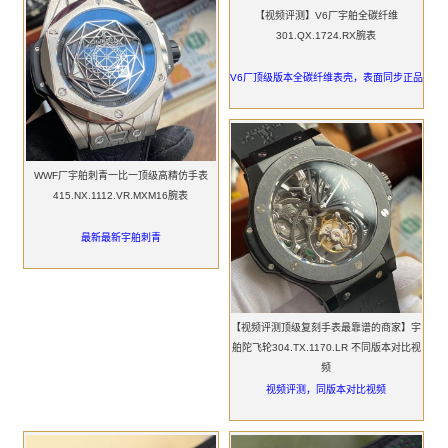
【视频评测】V6厂宇舶全碳纤维
301.QX.1724.RX腕表
V6厂顶级版本全碳纤维表壳，表面同步正品
WWF厂宇舶刺青一比一顶级高精仿手表
415.NX.1112.VR.MXM16腕表
最新最新宇舶刺青
【视频评测顶级复刻手表最靠谱的商家】宇
舶陀飞轮304.TX.1170.LR 不同版本对比视
频
视频评测，同版本对比视频