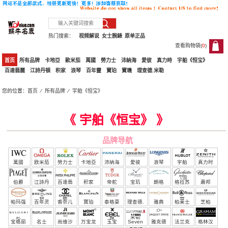
热门搜索：
视频解说
女士腕錶
原单正品
查看购物袋(
0
)
0
首页
所有品牌
卡地亞
歐米茄
萬國
勞力士
沛納海
愛彼
真力時
宇舶《恒宝》
百達翡麗
江詩丹頓
积家
浪琴
百年靈
寶珀
寶璣
理查德.米勒
您的位置：
首页
⁄
所有品牌
⁄
宇舶《恒宝》
宇舶《恒宝》
《 宇舶《恒宝》 》
品牌导航
萬國
欧米茄
勞力士
卡地亞
沛納海
愛彼
浪琴
宇舶
真力时
（恒
伯爵
江詩丹
百達翡
积家
帝舵
宝玑
朗格
格拉苏
蕭邦
宝）
頓
麗
蒂
帕玛强
百年灵
香奈儿
寶珀
泰格豪
理查德.
雅典
柏莱士
芝柏
尼
雅
米勒
宝格丽
名士
尚维沙
万宝龙
玉宝
Seven
雅克德
法兰克
格林汉