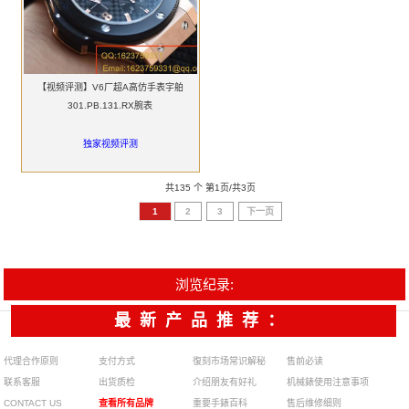
【视频评测】V6厂超A高仿手表宇舶
301.PB.131.RX腕表
独家视频评测
共135 个 第1页/共3页
1
2
3
下一页
浏览纪录:
最新产品推荐：
代理合作原则
支付方式
復刻市场常识解秘
售前必读
联系客服
出货质检
介绍朋友有好礼
机械錶使用注意事项
CONTACT US
查看所有品牌
重要手錶百科
售后维修细则