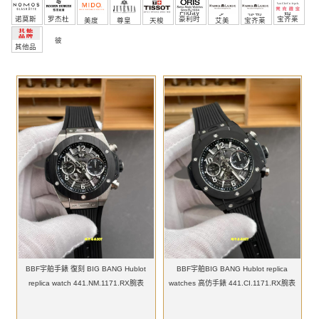
Friday
罗
穆勒
姆
诺莫斯
罗杰杜
豪利时
宝齐莱
美度
尊皇
天梭
艾美
宝齐莱
彼
其他品
牌
BBF宇舶手錶 復刻 BIG BANG Hublot
BBF宇舶BIG BANG Hublot replica
replica watch 441.NM.1171.RX腕表
watches 高仿手錶 441.CI.1171.RX腕表