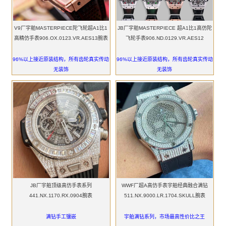
V9厂宇舶MASTERPIECE陀飞轮超A1比1
JB厂宇舶MASTERPIECE 超A1比1高仿陀
高精仿手表906.OX.0123.VR.AES13腕表
飞轮手表906.ND.0129.VR.AES12
96%以上接近原装结构，所有齿轮真实传动
96%以上接近原装结构，所有齿轮真实传动
无装饰
无装饰
JB厂宇舶顶级高仿手表系列
WWF厂超A高仿手表宇舶经典融合满钻
441.NX.1170.RX.0904腕表
511.NX.9000.LR.1704.SKULL腕表
满钻手工镶嵌
宇舶满钻系列，市场最高性价比之王