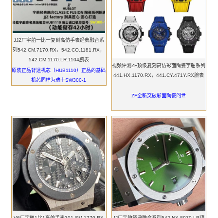
JJZ厂宇舶一比一复刻高仿手表经典融合系
列542.CM.7170.RX，542.CO.1181.RX，
542.CM.1170.LR.1104腕表
视频评测ZF顶级复刻高仿彩面陶瓷宇舶系列
原装正品背透机芯（HUB1110）正品的基础
441.HX.1170.RX，441.CY.471Y.RX腕表
机芯同样为瑞士SW300-1
ZF全新突破彩面陶瓷问世
V6厂宇舶1比1高仿手表301.SM.1770.RX
JJ厂宇舶经典融合系列542.NX.8970.LR顶