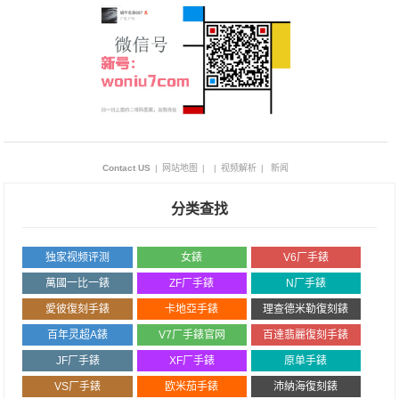
Contact US
|
网站地图
|
|
视频解析
|
新闻
分类查找
独家视频评测
女錶
V6厂手錶
萬國一比一錶
ZF厂手錶
N厂手錶
愛彼復刻手錶
卡地亞手錶
理查德米勒復刻錶
百年灵超A錶
V7厂手錶官网
百達翡麗復刻手錶
JF厂手錶
XF厂手錶
原单手錶
VS厂手錶
欧米茄手錶
沛納海復刻錶