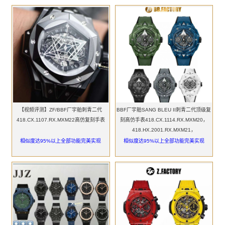
【视频评测】ZF/BBF厂宇舶刺青二代
BBF厂宇舶SANG BLEU II刺青二代顶级复
418.CX.1107.RX.MXM22高仿复刻手表
刻高仿手表418.CX.1114.RX.MXM20，
418.HX.2001.RX.MXM21，
418.GX.5207.RX.MXM22，
相似度达95%以上全部功能完美实现
相似度达95%以上全部功能完美实现
418.EX.5107.RX.MXM21