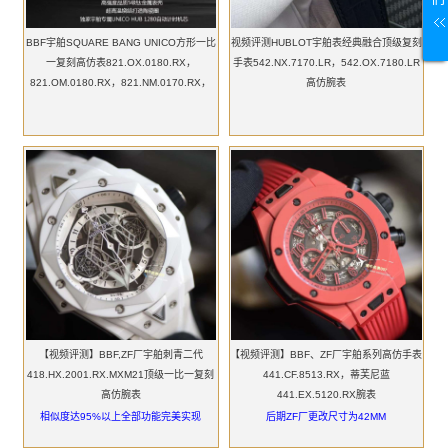
BBF宇舶SQUARE BANG UNICO方形一比
视频评测HUBLOT宇舶表经典融合顶级复刻
一复刻高仿表821.OX.0180.RX，
手表542.NX.7170.LR，542.OX.7180.LR
821.OM.0180.RX，821.NM.0170.RX，
高仿腕表
821.NX.0170.RX
【视频评测】BBF,ZF厂宇舶刺青二代
【视频评测】BBF、ZF厂宇舶系列高仿手表
418.HX.2001.RX.MXM21顶级一比一复刻
441.CF.8513.RX，蒂芙尼蓝
高仿腕表
441.EX.5120.RX腕表
相似度达95%以上全部功能完美实现
后期ZF厂更改尺寸为42MM