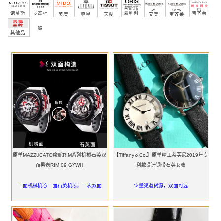
Friday
罗
穆勒
姆
诺莫斯
罗杰杜
豪利时
宝齐莱
美度
尊皇
天梭
艾美
宝齐莱
彼
其他品
牌
原单MAZZUCATO魔舵RIM系列机械石英双
【Tiffany＆Co.】原单精工蒂芙尼2019年专
面男表RIM 09 GYWH
利款设计钢带石英女表
一面机械机芯一面石英机芯，一表双面
少量渠道货源，双面可选