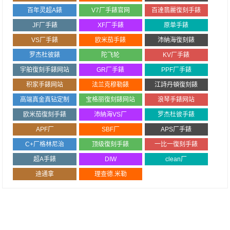
百年灵超A錶
V7厂手錶官网
百達翡麗復刻手錶
JF厂手錶
XF厂手錶
原单手錶
VS厂手錶
欧米茄手錶
沛納海復刻錶
罗杰杜彼錶
陀飞轮
KV厂手錶
宇舶復刻手錶网站
GR厂手錶
PPF厂手錶
积家手錶网站
法兰克穆勒錶
江詩丹頓復刻錶
高端真金真钻定制
宝格丽復刻錶网站
浪琴手錶网站
欧米茄復刻手錶
沛納海VS厂
罗杰杜彼手錶
APF厂
SBF厂
APS厂手錶
C+厂格林尼治
顶级復刻手錶
一比一復刻手錶
超A手錶
DIW
clean厂
迪通拿
理查德.米勒