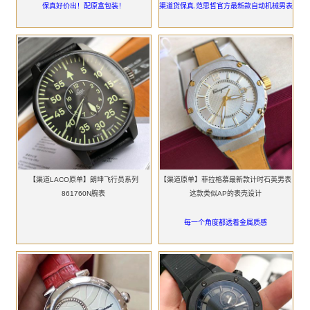
保真好价出！配原盒包装！
渠道货保真.范思哲官方最新款自动机械男表
【渠道LACO原单】朗坤飞行员系列
【渠道原单】菲拉格慕最新款计时石英男表
861760N腕表
这款类似AP的表壳设计
每一个角度都透着金属质感