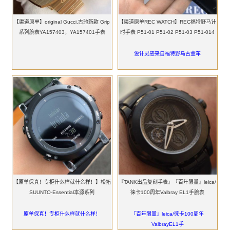
【渠道原单】original Gucci,‌古驰‌新款 Grip‌
【渠道原单REC WATCH】REC福特野马计
系列腕表YA157403，YA157401手表
时手表 P51-01 P51-02 P51-03 P51-014
设计灵感来自福特野马古董车
【原单保真！专柜什么样就什么样！】松拓
『TANK出品复刻手表』『百年限量』leica/
SUUNTO-Essential本源系列
徕卡100周年Valbray EL1手腕表
原单保真！专柜什么样就什么样！
『百年限量』leica/徕卡100周年
ValbrayEL1手