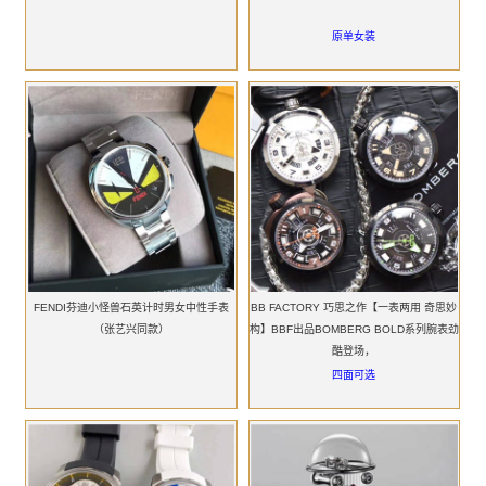
原单女装
FENDI芬迪小怪兽石英计时男女中性手表
BB FACTORY 巧思之作【一表两用 奇思妙
（张艺兴同款）
构】BBF出品BOMBERG BOLD系列腕表劲
酷登场，
四面可选