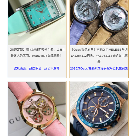
【渠道定制】蒂芙尼拼面夜光手表，世界上
【Gucci渠道原单】古驰G-TIMELESS系列
最迷人的蓝面，tiffany blue女装腕表！
YA1264112猫头，YA1264113灵蛇女士腕
表
送礼首选，品质保证，超值不解释
2019款Gucci古驰新款猫头鸵鸟皮机械腕表