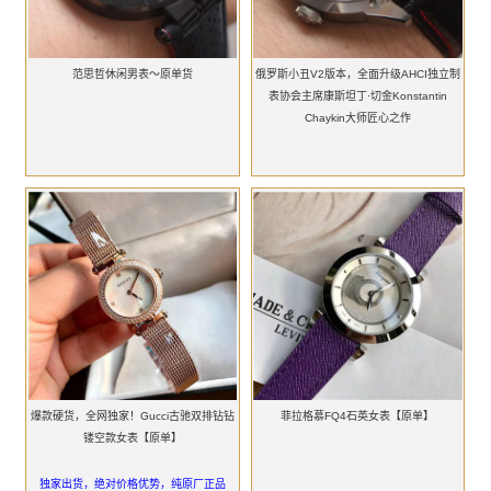
范思哲休闲男表～原单货
俄罗斯小丑V2版本，全面升级AHCI独立制
表协会主席康斯坦丁·切金Konstantin
Chaykin大师匠心之作
爆款硬货，全网独家！Gucci古驰双排钻钻
菲拉格慕FQ4石英女表【原单】
镂空款女表【原单】
独家出货，绝对价格优势，纯原厂正品