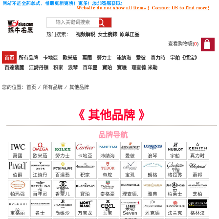
热门搜索：
视频解说
女士腕錶
原单正品
查看购物袋(
0
)
0
首页
所有品牌
卡地亞
歐米茄
萬國
勞力士
沛納海
愛彼
真力時
宇舶《恒宝》
百達翡麗
江詩丹頓
积家
浪琴
百年靈
寶珀
寶璣
理查德.米勒
您的位置：
首页
⁄
所有品牌
⁄
其他品牌
其他品牌
《 其他品牌 》
品牌导航
萬國
欧米茄
勞力士
卡地亞
沛納海
愛彼
浪琴
宇舶
真力时
（恒
伯爵
江詩丹
百達翡
积家
帝舵
宝玑
朗格
格拉苏
蕭邦
宝）
頓
麗
蒂
帕玛强
百年灵
香奈儿
寶珀
泰格豪
理查德.
雅典
柏莱士
芝柏
尼
雅
米勒
宝格丽
名士
尚维沙
万宝龙
玉宝
Seven
雅克德
法兰克
格林汉