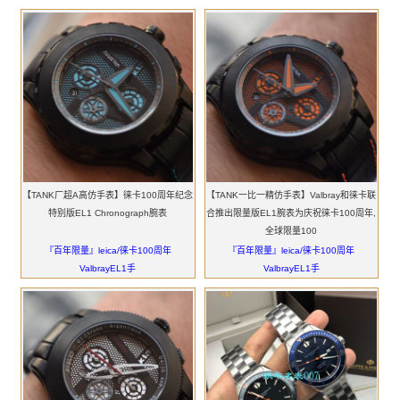
【TANK厂超A高仿手表】徕卡100周年纪念
【TANK一比一精仿手表】Valbray和徕卡联
特别版EL1 Chronograph腕表
合推出限量版EL1腕表为庆祝徕卡100周年,
全球限量100
『百年限量』leica/徕卡100周年
『百年限量』leica/徕卡100周年
ValbrayEL1手
ValbrayEL1手