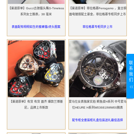
【渠道原单】Gucci古驰猫头鹰G-Timeless
【渠道原单】菲拉格慕Ferragamo ，复古铜
系列女士腕表，38 毫米
面电镀搭配土豪金，菲拉格慕专柜同步上市
表面配有栩栩如生的蜜蜂猫/虎头图案
菲拉格慕专柜同步上市
联
系
我
们
【渠道原单】有货 有货 面齐 爆款兰博基
爱马仕女表独家实拍 鳄鱼皮H系列 中号爱马
尼，品牌上市新款
仕HEURE H系列W036819WW00腕表
配专柜全套装柜礼盒包装送礼最佳选择