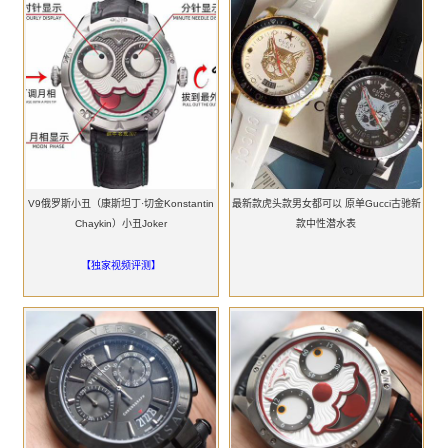
V9俄罗斯小丑（康斯坦丁·切金Konstantin
最新款虎头款男女都可以 原单Gucci古驰新
Chaykin）小丑Joker
款中性潜水表
【独家视频评测】