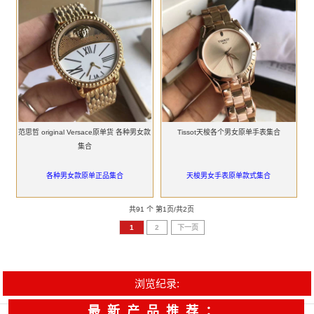
范思哲 original Versace原单货 各种男女款
Tissot天梭各个男女原单手表集合
集合
各种男女款原单正品集合
天梭男女手表原单款式集合
共91 个 第1页/共2页
1
2
下一页
浏览纪录:
最新产品推荐：