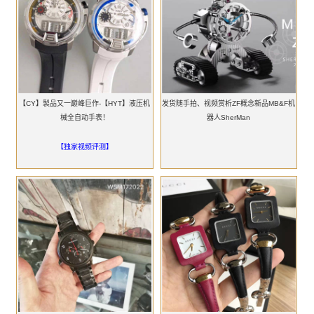
【CY】製品又一巅峰巨作-【HYT】液压机
发货随手拍、视频赏析ZF概念新品MB&F机
械全自动手表！
器人SherMan
【独家视频评测】