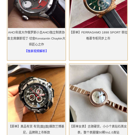
AHCI年底大作俄罗斯小丑AHCI独立制表协
【原单】FERRAGAMO 1898 SPORT 菲拉
会主席康斯坦丁·切金Konstantin Chaykin大
格慕专柜同步上市
师匠心之作
【独家视频解析】
【原单】真品有货 有货[面][面]爆款兰博基
【原单女表】古驰硬货，小小个真钻石英女
尼，品牌刚上市新款
表，整个表圈镶50颗Vs1.0真钻