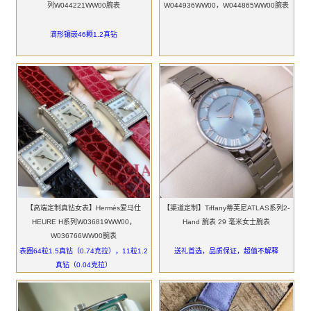
列W044221WW00腕表
W044936WW00，W044865WW00腕表
滴形镶嵌46颗1.2真钻
【高端定制真钻女表】Hermès爱马仕
【渠道定制】Tiffany蒂芙尼ATLAS系列2-
HEURE H系列W036819WW00，
Hand 腕表 29 毫米女士腕表
W036766WW00腕表
表圈64粒1.5真钻（0.74克拉），11粒1.2
送礼首选，品质保证，超值不解释
真钻（0.04克拉）