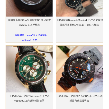
德国徕卡100周年全球限量版100只瑞士
【渠道原单Baume&Mercier】名士表克里顿
Valbray EL1手腕表
俱乐部系列M0A10340，10378腕表
『百年限量』leica/徕卡100周年
ValbrayEL1手
【渠道原单】范思哲Versace男子手表
【渠道原单】范思哲官方V-RACE DIVER最
vdb080015六针计时带日历
新款自动机械男表