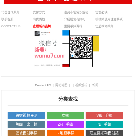
代理合作原则
支付方式
復刻市场常识解秘
售前必读
联系客服
出货质检
介绍朋友有好礼
机械錶使用注意事项
CONTACT US
查看所有品牌
重要手錶百科
售后维修细则
Contact US
|
网站地图
|
|
视频解析
|
新闻
分类查找
独家视频评测
女錶
V6厂手錶
萬國一比一錶
ZF厂手錶
N厂手錶
愛彼復刻手錶
卡地亞手錶
理查德米勒復刻錶