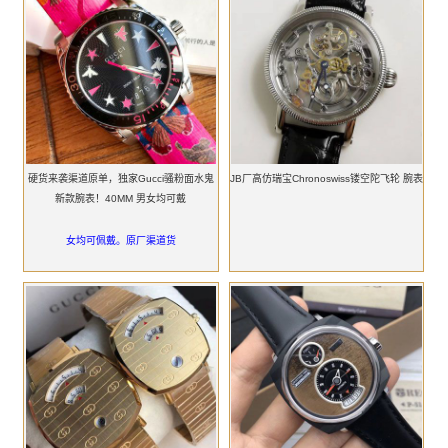
硬货来袭渠道原单，独家Gucci骚粉面水鬼
JB‌厂高仿瑞宝Chronoswiss镂空陀飞轮 腕表
新款腕表！40MM 男女均可戴
女均可佩戴。原厂渠道货