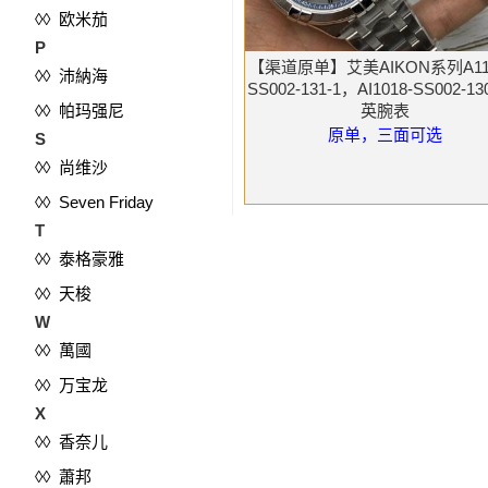
◊◊ 欧米茄
P
【渠道原单】艾美AIKON系列A110
◊◊ 沛納海
SS002-131-1，AI1018-SS002-13
◊◊ 帕玛强尼
英腕表
原单，三面可选
S
◊◊ 尚维沙
◊◊ Seven Friday
T
◊◊ 泰格豪雅
◊◊ 天梭
W
◊◊ 萬國
◊◊ 万宝龙
X
◊◊ 香奈儿
◊◊ 蕭邦