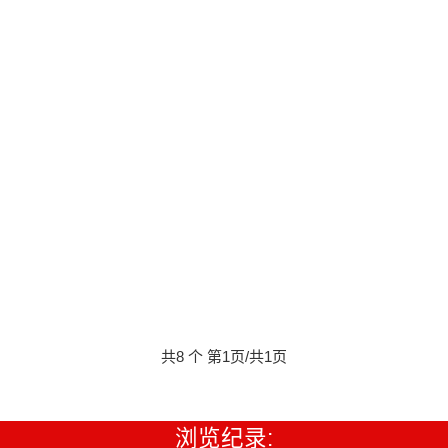
共8 个 第1页/共1页
浏览纪录: