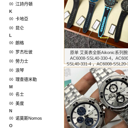
◊◊ 江詩丹頓
K
◊◊ 卡地亞
◊◊ 昆仑
L
◊◊ 朗格
◊◊ 罗杰杜彼
原单 艾美表全新Aikonic系列
AC6008-SSL40-330-4，AC600
◊◊ 勞力士
SSL40-331-4 ，AC6008-SSL20-
2，AC6008-SSL70-330-2
◊◊ 浪琴
◊◊ 理查德米勒
M
◊◊ 名士
◊◊ 美度
N
◊◊ 诺莫斯Nomos
O