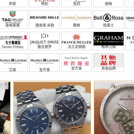
积家
帝舵
宝玑
朗格
泰格豪雅
理查德.米勒
雅典
柏莱士
Seven Friday
雅克德罗
法兰克穆勒
格林汉姆
宝齐莱
其他品牌
艾美
宝齐莱