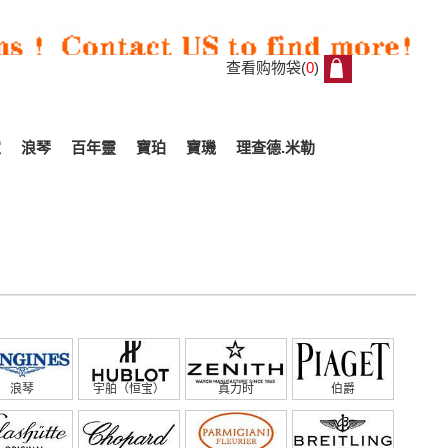
查看购物袋(
0
)
0
家
浪琴
百年靈
寶珀
寶璣
理查德.米勒
浪琴
宇舶（恒宝）
真力时
伯爵