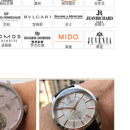
格拉苏蒂
蕭邦
帕玛强尼
百年灵
芝柏
宝格丽
名士
尚维沙
诺莫斯
罗杰杜彼
美度
尊皇