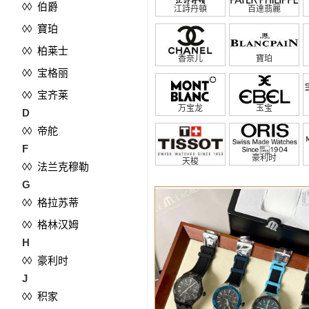
◊◊ 伯爵
江詩丹頓
百達翡麗
◊◊ 寶珀
◊◊ 柏莱士
香奈儿
寶珀
◊◊ 宝格丽
◊◊ 宝齐莱
万宝龙
玉宝
D
◊◊ 帝舵
F
豪利时
天梭
◊◊ 法兰克穆勒
G
◊◊ 格拉苏蒂
◊◊ 格林汉姆
H
◊◊ 豪利时
J
◊◊ 积家