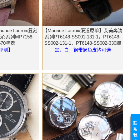
ice Lacroix复刻
【Maurice Lacroix渠道原单】艾美奔涛
系列MP7158-
系列PT6148-SS001-131-1，PT6148-
-570腕表
SS002-131-1，PT6148-SS002-330腕
表
评测】
黑，白，钢带鳄鱼皮均可选
联
系
我