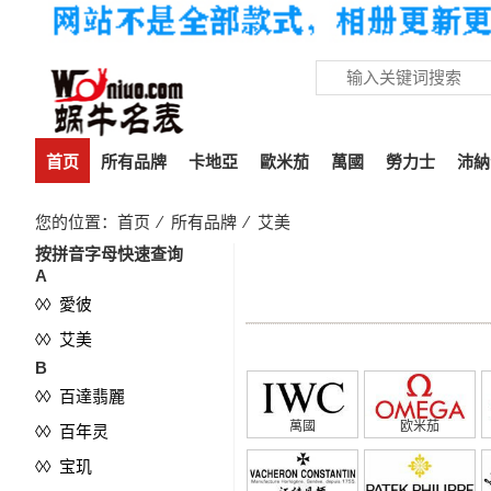
首页
所有品牌
卡地亞
歐米茄
萬國
勞力士
沛納
您的位置：
首页
⁄
所有品牌
⁄
艾美
按拼音字母快速查询
艾美
A
◊◊ 愛彼
◊◊ 艾美
B
◊◊ 百達翡麗
萬國
欧米茄
◊◊ 百年灵
◊◊ 宝玑