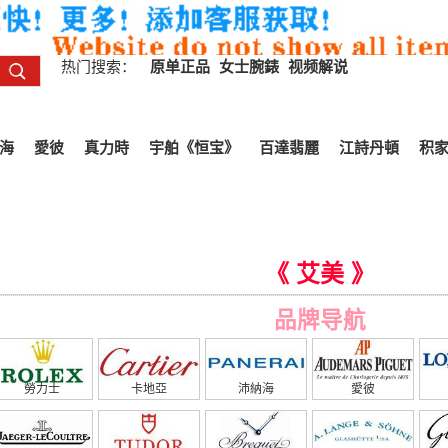
热门搜索：
原单正品
女士腕錶
视频解说
海
愛彼
真力時
宇舶《恒宝》
百達翡麗
江詩丹頓
积
《 艾美 》
品牌导航
勞力士
卡地亞
沛納海
愛彼