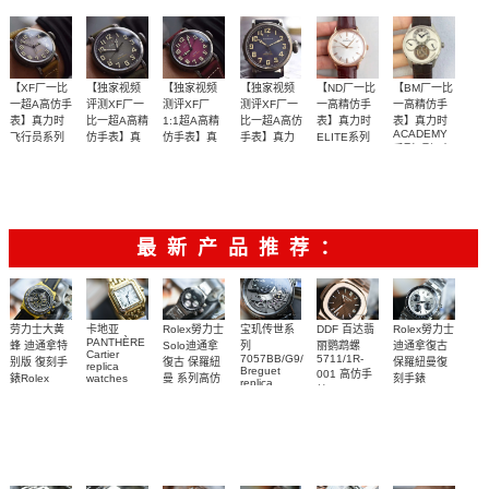
士杀到】
口材料
骑士杀
到！！！
【XF厂一比
【独家视频
【独家视频
【独家视频
【ND厂一比
【BM厂一比
一超A高仿手
评测XF厂一
测评XF厂
测评XF厂一
一高精仿手
一高精仿手
表】真力时
比一超A高精
1:1超A高精
比一超A高仿
表】真力时
表】真力时
ACADEMY
飞行员系列
仿手表】真
仿手表】真
手表】真力
ELITE系列
系列 顶级真
11.1940.679
18.2270.6150/01.C498
力时复古飞
力时飞行员
时飞行员系
【独家视频
【独家视频
【独家视频
【独家视频
99999
/ 91.C807腕
腕表
陀飞轮机械
行员系列
系列
列
表
解析】
解析】
解析】
解析】
腕表
11.1940.679
11.1940.679
11.1940.679
/ 93.C800腕
/ 53.C808复
/ 53.C808复
表
古大飞腕表
古大飞腕表
最新产品推荐：
Rolex勞力士
劳力士大黄
卡地亚
宝玑传世系
DDF 百达翡
Rolex勞力士
PANTHÈRE
Solo迪通拿
蜂 迪通拿特
列
丽鹦鹉螺
迪通拿復古
Cartier
7057BB/G9/9W6
5711/1R-
復古 保羅紐
别版 復刻手
保羅紐曼復
replica
Breguet
001 高仿手
曼 系列高仿
錶Rolex
watches
刻手錶
replica
WJPN0016
錶 Patek
Bumblebee
Rolex Paul
復刻手錶
watches 寶
blaken
Philippe
Newman
卡地亞復刻
璣高仿手錶
Daytona
Nautilus
replica
手錶 腕表
Replica
replica
watch
腕表
Watch
watch