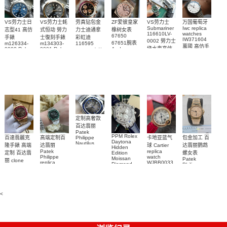
VS劳力士日
VS劳力士蚝
劳真钻包金
ZF爱彼皇家
VS劳力士
万国葡萄牙
Submariner
Iwc replica
志型41 高仿
式恒动 勞力
力士迪通拿
橡树女表
116610LV-
watches
67650
手錶
士復刻手錶
彩虹迪
IW371604
0002 勞力士
67651腕表
m126334-
m134303-
116595
萬國 高仿手
綠水鬼高仿
0002 Rolex
0001 Rolex
Audemars
RBOW 高仿
錶 腕表
Replica
Oyster
Piguet
手錶(绿水
手表腕錶
Perpetual
Replica
watch 腕表
鬼)Rolex
replica
Replica
watch 愛彼
Rolex watch
Green Dial
watch 腕表
高仿手錶
Rainbow
(Green
Submariner)
Replica
watch
定制高奢款
百达翡丽
Patek
PPM Rolex
包金加工 百
百達翡麗克
高端定制百
卡地亚蓝气
Philippe
Daytona
Nautilus
达翡丽鹦鹉
隆手錶 高端
达翡丽
球 Cartier
Hidden
replica
Patek
replica
螺女表
定制 百达翡
Edition
watch
Philippe
watch
Moissan
Patek
5711/111P-
丽 clone
replica
WJBB0033
Diamond
Philippe
Patek
001 百達翡
watches
Replica
卡地亞藍氣
replica
Philippe
5711/113P-
麗高仿手錶
Watch
watch
球高仿手錶
replica
001腕表百
7118/1R-
腕表
watches
腕表
010腕表
達翡麗復刻
5723/112R-
<
001腕表
手錶