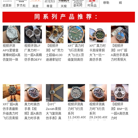
Friday
罗
穆勒
姆
诺莫斯
罗杰杜
豪利时
时尚品
美度
尊皇
天梭
彼
牌/原单
同系列产品推荐：
视频评测
视频评测LF
【视频评
XF厂真力时
XF厂真力时
【视频评
APS爱彼皇
厂真力时一
测】N厂劳力
飞行员青铜
卡其绿青铜
测】XF厂超
家橡树超A高
比一超A高精
士超级4130
大飞1比1顶
大飞一比一
A高仿手表真
仿复刻一体
仿手表DEFY
迪通拿钻钉
级复刻高仿
高仿手表
力时青铜大
m116508-
29.2430.679/63.I001
机
系列
手表
飞
天然橡胶表
陈奕迅
独家视频评
卡其绿“青铜
卡其绿“青铜
最美青铜大
0006、
腕表
15500ST.OO.1220ST.04
95.9000.670/78.R584
29.2430.679/63.I001
29.2430.679/21.C
m116503-
橡胶表带
带白面很美
腕表
Eason同
测N厂新品钻
腕表
大飞”
大飞”
腕表
飞 全新壳
0008腕表
～质感爆炸
款，原装1:1
面4130迪通
套，升级进
开模铸造
拿
口材料
XF厂超A高
真力时高仿
【XF厂
视频评测真
视频评测真
【视频评
仿手表最新
手表【视
Zenith青铜
力时飞行员
力时飞行员
测】BM一比
升级真力时
频】超A高仿
大飞复刻高
系列
系列
一超A高仿真
11.2430.4069/21.C773
29.2430.4069/21.C800
飞行员青铜
真力时手表
仿手表】真
力时
腕表一比一
腕表【XF新
ACADEMY
大飞
价格
力时飞行员
最美青铜大
独家视频评
【独家视频
【独家视频
【独家视频
独家视频评
高精仿手表
品1:1精仿手
系列镂空玫
29.2430.679/21.C753
系列
腕表
飞 全新壳
测
讲解、实力
【XF原KW
评测】
表：好莱坞
解析】好莱
瑰金陀飞轮
测
29.2430.679/21.C753
腕表
咖啡骑士】
大片青铜骑
腕表
套，升级进
取胜】
坞大片青铜