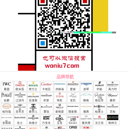
品牌导航
萬國
欧米茄
勞力士
卡地亞
沛納海
愛彼
浪琴
宇舶
真力时
（恒
伯爵
江詩丹
百達翡
积家
帝舵
宝玑
朗格
格拉苏
蕭邦
宝）
頓
麗
蒂
帕玛强
百年灵
香奈儿
寶珀
泰格豪
理查德.
雅典
柏莱士
芝柏
尼
雅
米勒
宝格丽
名士
尚维沙
万宝龙
玉宝
Seven
雅克德
法兰克
格林汉