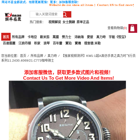
热门搜索：
视频解说
女士腕錶
原单正品
查看购物袋(
0
)
0
首页
所有品牌
卡地亞
歐米茄
萬國
勞力士
沛納海
愛彼
真力時
宇舶《恒宝》
百達翡麗
江詩丹頓
积家
浪琴
百年靈
寶珀
寶璣
理查德.米勒
您当前位置：
首页
⁄
所有品牌
⁄
真力時
⁄ 【独家视频测评】KW1:1超A高仿手表之真力时飞行员
系列11.2430.4069/21.C773咖啡骑士
添加客服微信，获取更多款式图片和视频！
Contact Us To Get More Video And Items!