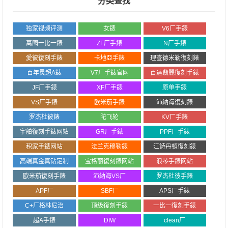
分类查找
独家视频评测
女錶
V6厂手錶
萬國一比一錶
ZF厂手錶
N厂手錶
愛彼復刻手錶
卡地亞手錶
理查德米勒復刻錶
百年灵超A錶
V7厂手錶官网
百達翡麗復刻手錶
JF厂手錶
XF厂手錶
原单手錶
VS厂手錶
欧米茄手錶
沛納海復刻錶
罗杰杜彼錶
陀飞轮
KV厂手錶
宇舶復刻手錶网站
GR厂手錶
PPF厂手錶
积家手錶网站
法兰克穆勒錶
江詩丹頓復刻錶
高端真金真钻定制
宝格丽復刻錶网站
浪琴手錶网站
欧米茄復刻手錶
沛納海VS厂
罗杰杜彼手錶
APF厂
SBF厂
APS厂手錶
C+厂格林尼治
顶级復刻手錶
一比一復刻手錶
超A手錶
DIW
clean厂