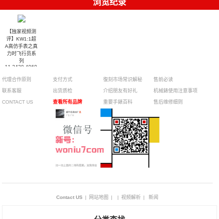
浏览纪录
【独家视频测
评】KW1:1超
A高仿手表之真
力时飞行员系
列
11.2430.4069/21.C773
咖啡骑士
代理合作原则
支付方式
復刻市场常识解秘
售前必读
联系客服
出货质检
介绍朋友有好礼
机械錶使用注意事项
CONTACT US
查看所有品牌
重要手錶百科
售后维修细则
Contact US
|
网站地图
|
|
视频解析
|
新闻