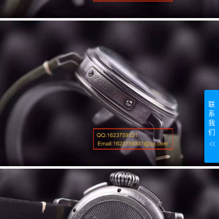
联
系
我
们