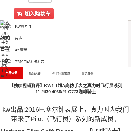
品牌:
KW真力时
款式:
男表
<span
直径:
45 毫米
"="">
查看
机芯:
该品
7750自动机械机芯
牌所
有产
产品详情
购前必读
使用注意事项
售后服务
品 〉
【独家视频测评】KW1:1超A高仿手表之真力时飞行员系列
11.2430.4069/21.C773咖啡骑士
kw出品:
2016巴塞尔钟表展上，真力时为我们
带来了Pilot（飞行员）系列的新成员，