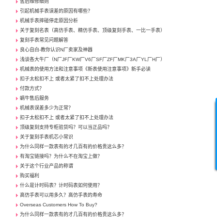
售后维修细则
引起机械手表误差的原因有哪些？
机械手表摔碰停走原因分析
关于复刻名表（高仿手表、精仿手表、顶级复刻手表、一比一手表）
复刻手表常见问题解答
良心自白-教你认识N厂卖家及神器
浅谈各大牛厂（N厂JF厂KW厂V6厂SF厂ZF厂MK厂3A厂YL厂H厂）
机械表的使用方法和注意事项《新表使用注意事项》新手必读
扣子太松扣不上 或者太紧了扣不上处理办法
付款方式？
蜗牛售后服务
机械表误差多少为正常？
扣子太松扣不上 或者太紧了扣不上处理办法
顶级复刻支持专柜验货吗？可以当正品吗？
关于复刻手表机芯小常识
为什么同样一款表有的才几百有的价格贵这么多？
有淘宝链接吗？为什么不在淘宝上做？
关于这个行业产品的称谓
购买福利
什么是计时码表？计时码表如何使用？
高仿手表可以用多久？高仿手表的寿命
Overseas Customers How To Buy?
为什么同样一款表有的才几百有的价格贵这么多？