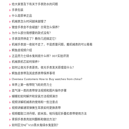
给大家普及下有关于手表防水的问题
手表包装
什么是原单正品
机械表怎么时间越来越慢了
镀金手表会不会褪面？日常怎么保养？
为什么部分我想要的款式没有？
手表突然停走了？教你几招搞定它！
机械手表放一夜就不走了，不是质量问题，戴机械表的可以看看
鳄鱼皮视频介绍
正品劳力士绿水鬼到底什么样？007实拍评测
机械表机芯如何保养?
如何让夜光手表更亮，夜光手表发关原理是什么？
鳄鱼皮表带及其皮质表带保养事项
Oversea Customers How to Buy watches from china?
世界上第一枚带陀飞轮的劳力士
蓝气球一类的表带穿法视频和图片操作步骤
蝴蝶扣如何解开和安装方法视频演示
视频详解机械表的使用和一些注意点
视频讲解通常弹簧生耳表如何更换表带
视频截取江诗丹顿，欧米茄，帕玛强尼折叠扣表带使用方法
青铜手表表壳如何翻新和做旧方法？
如何区分N厂V10黑水鬼绿水鬼鉴别？