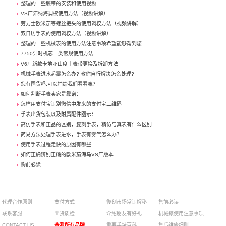
整理的一些胶带的安装和使用视频
VS厂沛纳海调校使用方法（视频讲解）
劳力士欧米茄等螺丝把头的使用调校方法（视频讲解）
双日历手表的使用调校方法（视频讲解）
整理的一些机械表的使用方法注意事项希望能够帮到您
7750计时机芯一类常规使用方法
V6厂新款卡地亚山度士表带更换及拆卸方法
机械手表进水起雾怎么办? 教你自行解决怎么处理?
您有囤货吗,可以拍给我们看看嘛？
如何判断手表卖家是靠谱：
怎样用支付宝识别微信中发来的支付宝二维码
手表出货包装以及附属配件图示：
高仿手表和正品的区别，复刻手表，精仿与真表有什么区别
简易方法处理手表进水，手表有雾气怎么办？
使用手表过程走快的原因有哪些
如何正确辨别正确的欧米茄海马VS厂版本
购前必读
代理合作原则
支付方式
復刻市场常识解秘
售前必读
联系客服
出货质检
介绍朋友有好礼
机械錶使用注意事项
CONTACT US
查看所有品牌
重要手錶百科
售后维修细则