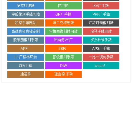
罗杰杜彼錶
陀飞轮
KV厂手錶
宇舶復刻手錶网站
GR厂手錶
PPF厂手錶
积家手錶网站
法兰克穆勒錶
江詩丹頓復刻錶
高端真金真钻定制
宝格丽復刻錶网站
浪琴手錶网站
欧米茄復刻手錶
沛納海VS厂
罗杰杜彼手錶
APF厂
SBF厂
APS厂手錶
C+厂格林尼治
顶级復刻手錶
一比一復刻手錶
超A手錶
DIW
clean厂
迪通拿
理查德.米勒