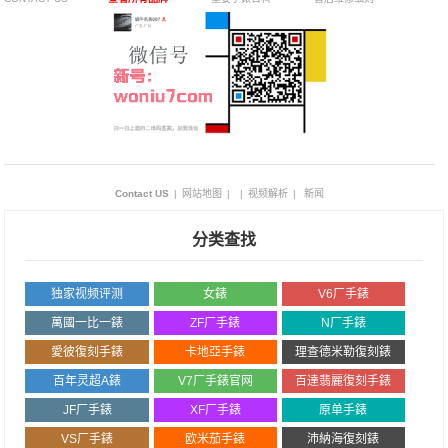
Contact US
|
网站地图
|
|
视频解析
|
新闻
分类查找
独家视频评测
女錶
V6厂手錶
萬國一比一錶
ZF厂手錶
N厂手錶
愛彼復刻手錶
卡地亞手錶
理查德米勒復刻錶
百年灵超A錶
V7厂手錶官网
百達翡麗復刻手錶
JF厂手錶
XF厂手錶
原单手錶
VS厂手錶
欧米茄手錶
沛納海復刻錶