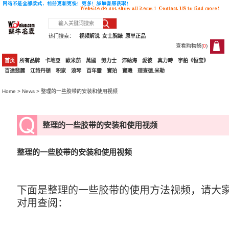
热门搜索：
视频解说
女士腕錶
原单正品
查看购物袋(
0
)
0
首页
所有品牌
卡地亞
歐米茄
萬國
勞力士
沛納海
愛彼
真力時
宇舶《恒宝》
百達翡麗
江詩丹頓
积家
浪琴
百年靈
寶珀
寶璣
理查德.米勒
Home
>
News
> 整理的一些胶带的安装和使用视频
整理的一些胶带的安装和使用视频
整理的一些胶带的安装和使用视频
下面是整理的一些胶带的使用方法视频，请大
对用查阅：