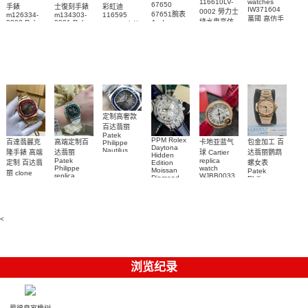
116610LV-
watches
67650
手錶
士復刻手錶
彩虹迪
IW371604
0002 勞力士
67651腕表
m126334-
m134303-
116595
萬國 高仿手
綠水鬼高仿
0002 Rolex
0001 Rolex
Audemars
RBOW 高仿
錶 腕表
Replica
Oyster
Piguet
手錶(绿水
手表腕錶
Perpetual
Replica
watch 腕表
鬼)Rolex
replica
Replica
watch 愛彼
Rolex watch
Green Dial
watch 腕表
高仿手錶
Rainbow
(Green
Submariner)
Replica
watch
定制高奢款
百达翡丽
Patek
PPM Rolex
包金加工 百
百達翡麗克
高端定制百
卡地亚蓝气
Philippe
Daytona
Nautilus
达翡丽鹦鹉
隆手錶 高端
达翡丽
球 Cartier
Hidden
replica
Patek
replica
螺女表
定制 百达翡
Edition
watch
Philippe
watch
Moissan
Patek
5711/111P-
丽 clone
replica
WJBB0033
Diamond
Philippe
Patek
001 百達翡
watches
Replica
卡地亞藍氣
replica
Philippe
5711/113P-
麗高仿手錶
Watch
watch
球高仿手錶
replica
001腕表百
7118/1R-
腕表
watches
腕表
010腕表
達翡麗復刻
5723/112R-
<
001腕表
手錶
浏览纪录