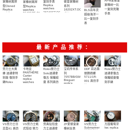
APW爱彼皇
彼皇家橡树
家橡树离岸
复刻手表
家橡树离岸
家橡树一比
Replica
系列
型Cloned
型Replica
watches
一复刻克隆
16202XT.OO.1240XT.01
Replica
watches
BLS百年灵
26240ST.OO.1320ST.08，
watch
26405CE.OO.A030CA.01
手錶
手表
超级海洋一
26471SR.OO.D101CR.01
26240ST.OO.1320ST.05
腕表
15553BA.OO.135
比一复刻手
腕表
腕表
腕表
表
U17375211B1S1
腕表
最新产品推荐：
Rolex勞力士
劳力士大黄
卡地亚
宝玑传世系
DDF 百达翡
Rolex勞力士
PANTHÈRE
Solo迪通拿
蜂 迪通拿特
列
丽鹦鹉螺
迪通拿復古
Cartier
7057BB/G9/9W6
5711/1R-
復古 保羅紐
别版 復刻手
保羅紐曼復
replica
Breguet
001 高仿手
曼 系列高仿
錶Rolex
watches
刻手錶
replica
WJPN0016
錶 Patek
Bumblebee
Rolex Paul
復刻手錶
watches 寶
blaken
Philippe
Newman
卡地亞復刻
璣高仿手錶
Daytona
Nautilus
replica
手錶 腕表
Replica
replica
watch
腕表
Watch
watch
VS劳力士日
VS劳力士蚝
劳真钻包金
ZF爱彼皇家
VS劳力士
万国葡萄牙
Submariner
Iwc replica
志型41 高仿
式恒动 勞力
力士迪通拿
橡树女表