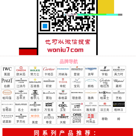
品牌导航
萬國
欧米茄
勞力士
卡地亞
沛納海
愛彼
浪琴
宇舶
真力时
（恒
伯爵
江詩丹
百達翡
积家
帝舵
宝玑
朗格
格拉苏
蕭邦
宝）
頓
麗
蒂
帕玛强
百年灵
香奈儿
寶珀
泰格豪
理查德.
雅典
柏莱士
芝柏
尼
雅
米勒
宝格丽
名士
尚维沙
万宝龙
玉宝
Seven
雅克德
法兰克
格林汉
Friday
罗
穆勒
姆
诺莫斯
罗杰杜
豪利时
时尚品
美度
尊皇
天梭
彼
牌/原单
同系列产品推荐：