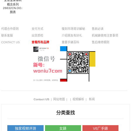
爱彼皇家橡树
概念系列
26632CN.OO.D100CA.01
腕表
代理合作原则
支付方式
復刻市场常识解秘
售前必读
联系客服
出货质检
介绍朋友有好礼
机械錶使用注意事项
CONTACT US
查看所有品牌
重要手錶百科
售后维修细则
Contact US
|
网站地图
|
|
视频解析
|
新闻
分类查找
独家视频评测
女錶
V6厂手錶