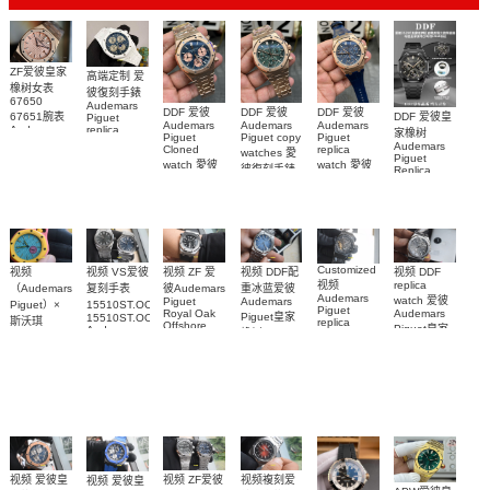
ZF爱彼皇家
高端定制 爱
橡树女表
彼復刻手錶
67650
Audemars
DDF 爱彼
DDF 爱彼
DDF 爱彼
67651腕表
DDF 爱彼皇
Piguet
Audemars
Audemars
Audemars
Audemars
replica
家橡树
Piguet
Piguet copy
Piguet
Piguet
watches
Audemars
Cloned
replica
watches 愛
Replica
26579CB.OO.1225CB.01
Piguet
watch 愛彼
watch 愛彼
watch 愛彼
腕表
彼復刻手錶
Replica
高仿手錶
高仿手錶
watch
26240OR.OO.1320OR.08
99999
高仿手錶
99999
26240CE.OO.122
26239OR.OO.1220OR.01
26240OR.OO.D315CR.02
腕表
26240CE.OO.122
腕表
腕表
腕表
Customized
视频 DDF配
视频 VS爱彼
视频 DDF
视频
视频 ZF 爱
视频
replica
重冰蓝爱彼
复刻手表
（Audemars
彼Audemars
Audemars
watch 爱彼
Audemars
Piguet
15510ST.OO.1320ST.06，
Piguet）×
Piguet
Audemars
Royal Oak
Piguet皇家
15510ST.OO.1320ST.09
斯沃琪
replica
Offshore
Piguet皇家
Audemars
橡树Replica
watches 皇
（Swatch）
replica
Piguet
橡树系列
watch
watch
家橡树系列
replica
最新联名推
15510BC.OO.1320BC.02
15510ST.OO.1320
15710ST.OO.A002CA.01
watch
15416CE.OO.1225CE.01
出的 Royal
腕表
腕表
腕表
腕表
Pop
Bioceramic
系列怀表
视频複刻爱
视频 爱彼皇
视频 ZF爱彼
视频 爱彼皇