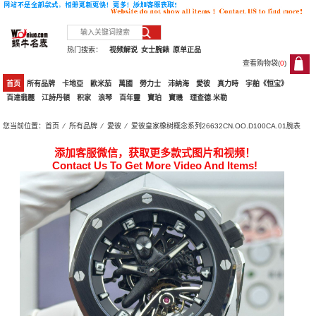
热门搜索：
视频解说
女士腕錶
原单正品
查看购物袋(
0
)
0
首页
所有品牌
卡地亞
歐米茄
萬國
勞力士
沛納海
愛彼
真力時
宇舶《恒宝》
百達翡麗
江詩丹頓
积家
浪琴
百年靈
寶珀
寶璣
理查德.米勒
您当前位置：
首页
⁄
所有品牌
⁄
愛彼
⁄ 爱彼皇家橡树概念系列26632CN.OO.D100CA.01腕表
添加客服微信，获取更多款式图片和视频！
Contact Us To Get More Video And Items!