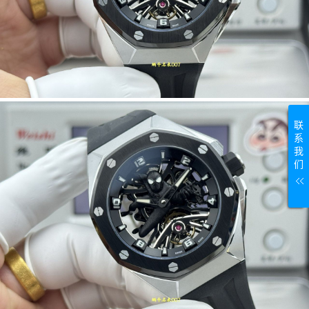
联
系
我
们