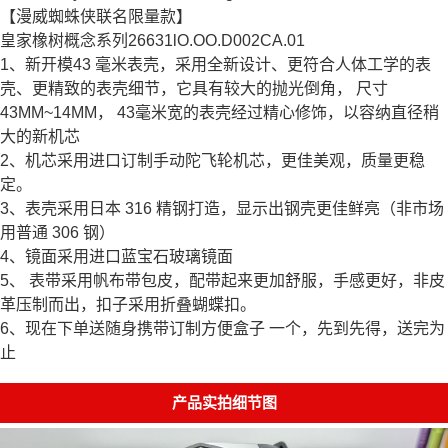
【漫威蜘蛛侠联名限量款】
皇家橡树概念系列26631lO.OO.D002CA.01
1、新开模43 毫米表壳，采用全新设计、更符合人体工学的表
壳、更精致的表壳细节，它具有较大的抛光倒角， 尺寸
43MM~14MM， 43毫米宽的表壳经过精心修饰，以容纳直径稍
大的新机芯
2、机芯采用进口订制手动陀飞轮机芯，更佳美观，质量更稳
定。
3、表壳采用日本 316 精钢打造，显示出钢壳更佳鲜亮（非市场
用普通 306 钢）
4、镜面采用进口蓝宝石玻璃镜面
5、 表带采用帆布带包皮，配带起来更加舒服，手感更好，非皮
革压制而出，扣子采用折叠蝴蝶扣。
6、现在下单送随身携带订制方便盒子 一个，先到先得，送完为
止
产品实拍细节图