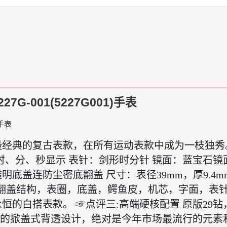
-001(5227G001)手表
)手表
最经典的复古表款，在所有运动表款中成为一枝独秀。 钻
时、分、秒显示 表针：剑形时分针 镜面：蓝宝石镜
明底盖连防尘密底翻盖 尺寸：表径39mm，厚9.4m
，翻盖结构，表圈，底盖，鳄鱼皮，机芯，字面，表针
的白搭表款。 ☞点评三:高端硬核配置 原版29钻，
荐的掀盖式背透设计，绝对是今年市场最流行的元素和