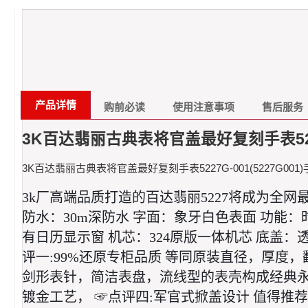
产品详情
购前必读
使用注意事项
售后服务
3K百达翡丽古典表将官盖最好复刻手表5227G
3K百达翡丽古典表将官盖最好复刻手表5227G-001(5227G001
3k厂高端品质打造的百达翡丽5227将成为全网
防水：30m深防水 字面：象牙白色表面 功能：
有日历显示窗 机芯：324原版一体机芯 底盖：透
评一:99%还原专柜品质 等同原装直径，厚度
剑形表针，简洁表盘，流线型的表壳构成经典永恒
镀金工艺， ☞点评四:军官式掀盖设计 值得推