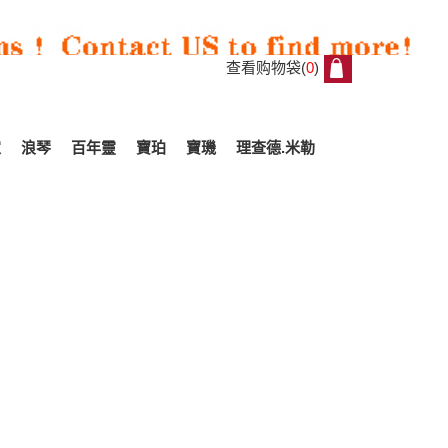
查看购物袋(
0
)
0
家
浪琴
百年靈
寶珀
寶璣
理查德.米勒