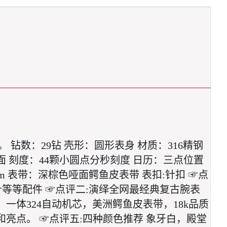
数：29钻 壳形：圆形表身 材质：316精钢 
面 刻度：44颗小圆点分秒刻度 日历：三点位置
m 表带：深棕色哑面鳄鱼皮表带 表扣:针扣 ☞点
等等配件 ☞点评二:演绎全网最经典复古腕表 
一体324自动机芯，美洲鳄鱼皮表带，18k品质
亮点。 ☞点评五:四种颜色推荐 象牙白，殿堂