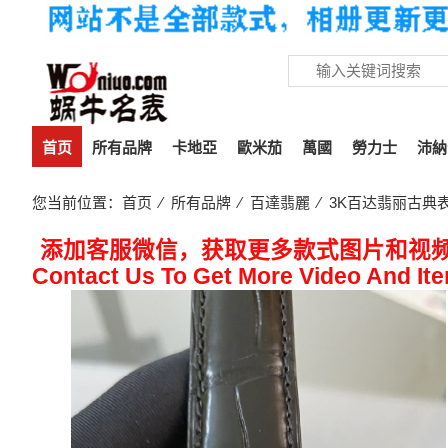
首页
所有品牌
卡地亞
歐米茄
萬國
勞力士
沛納
您当前位置：
首页
⁄
所有品牌
⁄
百達翡麗
⁄ 3K百达翡丽古典表将
添加客服微信，获取更多款式图片和视
Contact Us To Get More Video And It