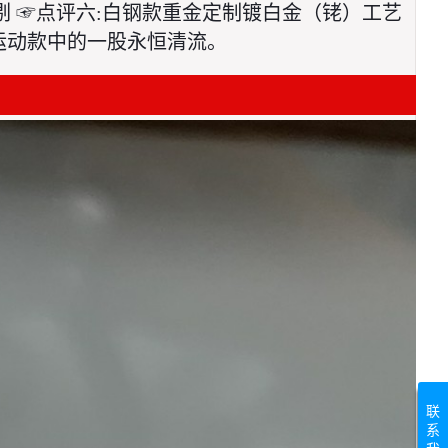
 ☞点评六:白钢款重金定制镀白金（铑）工艺 
运动款中的一股永恒清流。
联
系