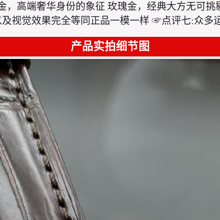
金，高端奢华身份的象征 玫瑰金，经典大方无可挑剔
及视觉效果完全等同正品一模一样 ☞点评七:众多
产品实拍细节图