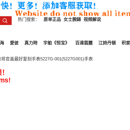
热门搜索：
原单正品
女士腕錶
视频解说
海
愛彼
真力時
宇舶《恒宝》
百達翡麗
江詩丹頓
积
官盖最好复刻手表5227G-001(5227G001)手表
频！
ems!