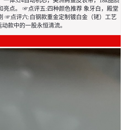
一体324自动机芯，美洲鳄鱼皮表带，18k品质
亮点。 ☞点评五:四种颜色推荐 象牙白，殿堂
 ☞点评六:白钢款重金定制镀白金（铑）工艺 
运动款中的一股永恒清流。