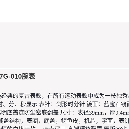
G-010腕表
最经典的复古表款，在所有运动表款中成为一枝独秀。 钻
时、分、秒显示 表针：剑形时分针 镜面：蓝宝石镜
明底盖连防尘密底翻盖 尺寸：表径39mm，厚9.4m
，翻盖结构，表圈，底盖，鳄鱼皮，机芯，字面，表针