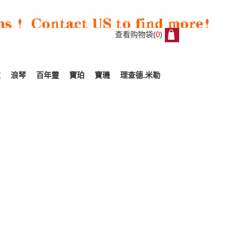
查看购物袋(
0
)
0
家
浪琴
百年靈
寶珀
寶璣
理查德.米勒