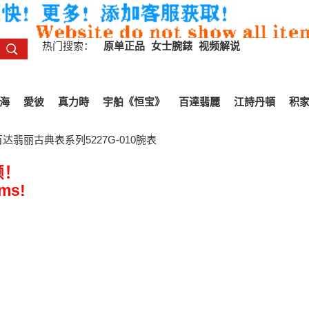
热门搜索：
原单正品
女士腕錶
视频解说
海
愛彼
真力時
宇舶《恒宝》
百達翡麗
江詩丹頓
积
达翡丽古典表系列5227G-010腕表
频！
ems!