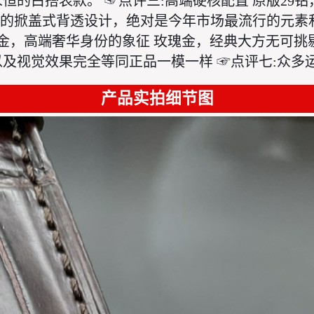
的白搭表款。 ☞点评三:高端硬核配置 原版29钻，
荐的掀盖式背透设计，绝对是今年市场最流行的元素和
金，高端奢华身份的象征 玫瑰金，经典大方无可挑剔
及视觉效果完全等同正品一模一样 ☞点评七:众多
产品实拍细节图