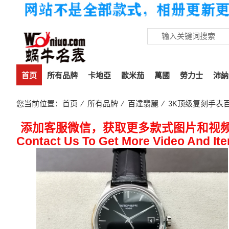
首页
所有品牌
卡地亞
歐米茄
萬國
勞力士
沛納
您当前位置：
首页
⁄
所有品牌
⁄
百達翡麗
⁄ 3K顶级复刻手表百
添加客服微信，获取更多款式图片和视
Contact Us To Get More Video And It