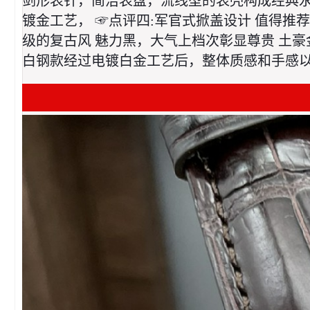
剑形表针，简洁表盘，流线型的表壳构成经典永恒
镀金工艺， ☞点评四:军官式掀盖设计 值得推
级的复古风 魅力黑，大气上档次彰显尊贵 土豪
白钢款经过电镀白金工艺后，整体质感和手感以