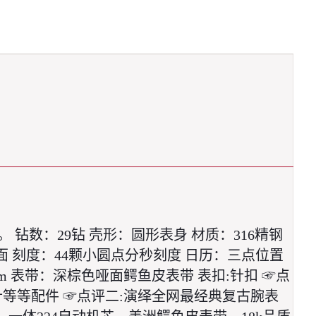
数：29钻 壳形：圆形表身 材质：316精钢 
面 刻度：44颗小圆点分秒刻度 日历：三点位置
m 表带：深棕色哑面鳄鱼皮表带 表扣:针扣 ☞点
等等配件 ☞点评二:演绎全网最经典复古腕表 