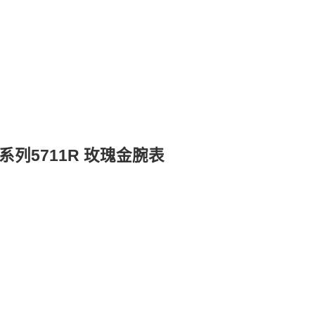
列5711R 玫瑰金腕表