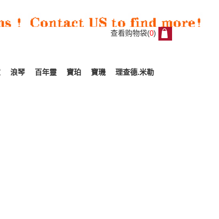
查看购物袋(
0
)
0
家
浪琴
百年靈
寶珀
寶璣
理查德.米勒