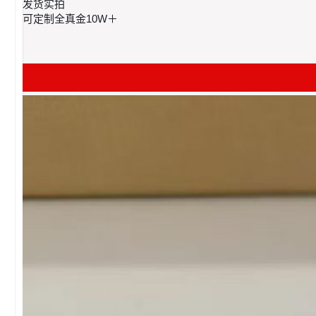
发货实拍 ​
可定制全真金10W＋