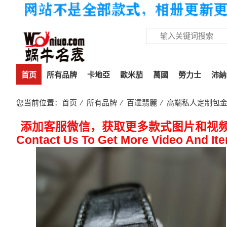
首页
所有品牌
卡地亞
歐米茄
萬國
勞力士
沛納
您当前位置：
首页
⁄
所有品牌
⁄
百達翡麗
⁄ 高端私人定制包金
添加客服微信，获取更多款式图片和视
Contact Us To Get More Video And It