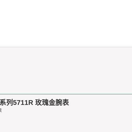
列5711R 玫瑰金腕表
表