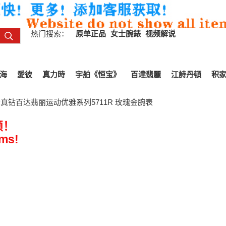
热门搜索：
原单正品
女士腕錶
视频解说
海
愛彼
真力時
宇舶《恒宝》
百達翡麗
江詩丹頓
积
真钻百达翡丽运动优雅系列5711R 玫瑰金腕表
频！
ems!