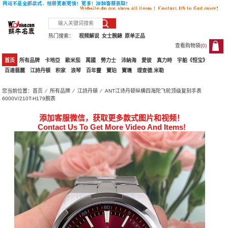
热门搜索：
视频解说
女士腕錶
原单正品
查看购物袋(
0
)
0
首页
所有品牌
卡地亞
歐米茄
萬國
勞力士
沛納海
愛彼
真力時
宇舶《恒宝》
百達翡麗
江詩丹頓
积家
浪琴
百年靈
寶珀
寶璣
理查德.米勒
您当前位置：
首页
⁄
所有品牌
⁄
江詩丹頓
⁄ ANT江诗丹顿纵横四海陀飞轮顶级复刻手表
6000V/210T-H179腕表
添加客服微信，获取更多款式图片和视频！
Contact Us To Get More Video And Items!