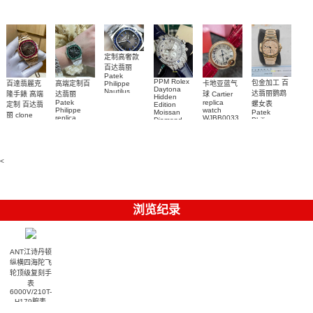
Submariner)
Replica
watch
定制高奢款
百达翡丽
Patek
PPM Rolex
包金加工 百
百達翡麗克
高端定制百
卡地亚蓝气
Philippe
Daytona
Nautilus
达翡丽鹦鹉
隆手錶 高端
达翡丽
球 Cartier
Hidden
replica
Patek
replica
螺女表
定制 百达翡
Edition
watch
Philippe
watch
Moissan
Patek
5711/111P-
丽 clone
replica
WJBB0033
Diamond
Philippe
Patek
001 百達翡
watches
Replica
卡地亞藍氣
replica
Philippe
5711/113P-
麗高仿手錶
Watch
watch
球高仿手錶
replica
001腕表百
7118/1R-
腕表
watches
腕表
010腕表
達翡麗復刻
5723/112R-
<
001腕表
手錶
浏览纪录
ANT江诗丹顿
纵横四海陀飞
轮顶级复刻手
表
6000V/210T-
H179腕表