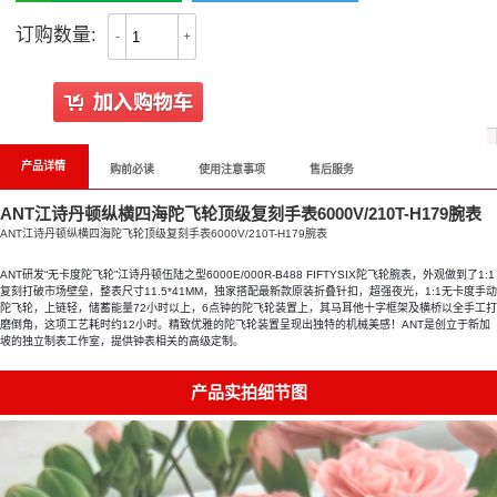
订购数量:
-
+
产品详情
购前必读
使用注意事项
售后服务
ANT江诗丹顿纵横四海陀飞轮顶级复刻手表6000V/210T-H179腕表
ANT江诗丹顿纵横四海陀飞轮顶级复刻手表6000V/210T-H179腕表
ANT研发“无卡度陀飞轮”江诗丹顿伍陆之型6000E/000R-B488 FIFTYSIX陀飞轮腕表，外观做到了1:1
复刻打破市场壁垒，整表尺寸11.5*41MM，独家搭配最新款原装折叠针扣，超强夜光，1:1无卡度手动
陀飞轮，上链轻，储蓄能量72小时以上，6点钟的陀飞轮装置上，其马耳他十字框架及横桥以全手工打
磨倒角，这项工艺耗时约12小时。精致优雅的陀飞轮装置呈现出独特的机械美感！ANT是创立于新加
坡的独立制表工作室，提供钟表相关的高级定制。
产品实拍细节图