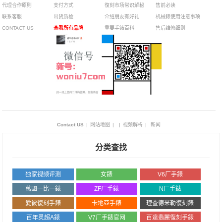
代理合作原则
支付方式
復刻市场常识解秘
售前必读
联系客服
出货质检
介绍朋友有好礼
机械錶使用注意事项
CONTACT US
查看所有品牌
重要手錶百科
售后维修细则
Contact US
|
网站地图
|
|
视频解析
|
新闻
分类查找
独家视频评测
女錶
V6厂手錶
萬國一比一錶
ZF厂手錶
N厂手錶
愛彼復刻手錶
卡地亞手錶
理查德米勒復刻錶
百年灵超A錶
V7厂手錶官网
百達翡麗復刻手錶