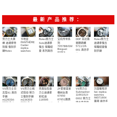
5520V/210A-
5520V/210A-
B481腕表
B686腕表
最新产品推荐：
Rolex勞力士
劳力士大黄
卡地亚
宝玑传世系
DDF 百达翡
Rolex勞力士
PANTHÈRE
Solo迪通拿
蜂 迪通拿特
列
丽鹦鹉螺
迪通拿復古
Cartier
7057BB/G9/9W6
5711/1R-
復古 保羅紐
别版 復刻手
保羅紐曼復
replica
Breguet
001 高仿手
曼 系列高仿
錶Rolex
watches
刻手錶
replica
WJPN0016
錶 Patek
Bumblebee
Rolex Paul
復刻手錶
watches 寶
blaken
Philippe
Newman
卡地亞復刻
璣高仿手錶
Daytona
Nautilus
replica
手錶 腕表
Replica
replica
watch
腕表
Watch
watch
VS劳力士日
VS劳力士蚝
劳真钻包金
ZF爱彼皇家
VS劳力士
万国葡萄牙
Submariner
Iwc replica
志型41 高仿
式恒动 勞力
力士迪通拿
橡树女表
116610LV-
watches
67650
手錶
士復刻手錶
彩虹迪
IW371604
0002 勞力士
67651腕表
m126334-
m134303-
116595
萬國 高仿手
綠水鬼高仿
0002 Rolex
0001 Rolex
Audemars
RBOW 高仿
錶 腕表
Replica
Oyster
Piguet
手錶(绿水
手表腕錶
Perpetual
Replica
watch 腕表
鬼)Rolex
replica
Replica
watch 愛彼
Rolex watch
Green Dial
watch 腕表
高仿手錶
Rainbow
(Green