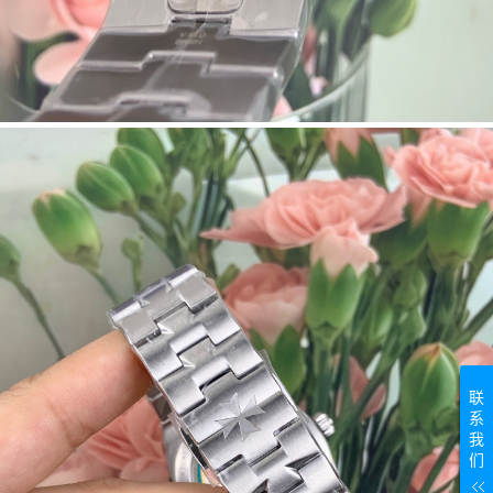
联
系
我
们