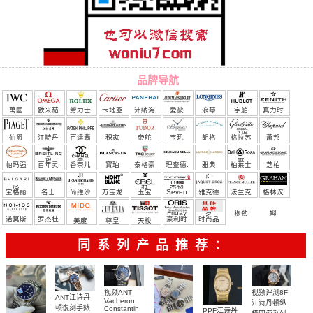
品牌导航
萬國
欧米茄
勞力士
卡地亞
沛納海
愛彼
浪琴
宇舶
真力时
（恒
伯爵
江詩丹
百達翡
积家
帝舵
宝玑
朗格
格拉苏
蕭邦
宝）
頓
麗
蒂
帕玛强
百年灵
香奈儿
寶珀
泰格豪
理查德.
雅典
柏莱士
芝柏
尼
雅
米勒
宝格丽
名士
尚维沙
万宝龙
玉宝
Seven
雅克德
法兰克
格林汉
Friday
罗
穆勒
姆
诺莫斯
罗杰杜
豪利时
时尚品
美度
尊皇
天梭
彼
牌/原单
同系列产品推荐：
视频评测8F
视频ANT
ANT江诗丹
Vacheron
江诗丹顿纵
顿復刻手錶
Constantin
PPF江诗丹