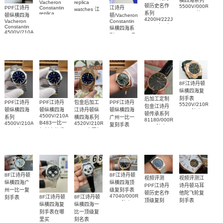
横四海系列
Vacheron
replica
顿历史名作
5500V/000R-
PPF江诗丹
江诗丹
Constantin
watches 江
系列
replica
B074一比一
顿纵横四海
顿/Vacheron
诗丹顿复刻
4200H/222J-
watches 陀
复刻手表网
Vacheron
Constantin
手表
B935广州复
Constantin
飞轮
纵横四海系
站腕表
6000V/110A-
4500V/210A-
刻手表网站
6000V/210R-
列 1205V及
B544腕表
B128
B733腕表
Replica
1225V 真钻
watch 高仿
女士手表
手錶表
8F江诗丹顿
纵横四海复
刻手表
后加工定制
PPF江诗丹
PPF江诗丹
包金后加工
PPF江诗丹
5520V/210R-
包金江诗丹
顿纵横四海
顿纵横四海
江诗丹顿纵
顿纵横四海
B966腕表
顿传承系列
4500V/210A-
系列
横四海系列
广州一比一
81180/000R-
B483一比一
4500V/210A-
4520V/210R-
复刻手表
9162腕表
B128广州一
复刻高仿手
B705中国复
4520V/210R-
比一高仿复
表腕表
刻手表
B967腕表
刻手表腕表
8F江诗丹顿
8F江诗丹顿
视频评测江
视频评测
纵横四海广
纵横四海顶
诗丹顿马耳
PPF江诗丹
州一比一复
级复刻手表
他陀飞轮复
顿历史名作
47040/000R-
8F江诗丹顿
8F江诗丹顿
刻手表
刻手表
顶级复刻
9666腕表
5500V/000R-
纵横四海复
纵横四海一
30130/000R-
4200H/222A-
B074腕表
刻手表在哪
比一顶级复
9754腕表
B934腕表
里买
刻名表
(222)