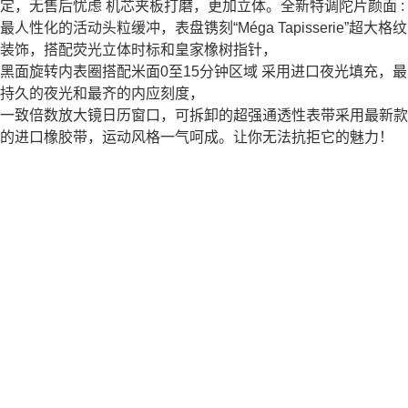
定，无售后忧虑 机芯夹板打磨，更加立体。全新特调陀片颜面 :
最人性化的活动头粒缓冲，表盘镌刻“Méga Tapisserie”超大格纹
装饰，搭配荧光立体时标和皇家橡树指针，
黑面旋转内表圈搭配米面0至15分钟区域 采用进口夜光填充，最
持久的夜光和最齐的内应刻度，
一致倍数放大镜日历窗口，可拆卸的超强通透性表带采用最新款
的进口橡胶带，运动风格一气呵成。让你无法抗拒它的魅力！