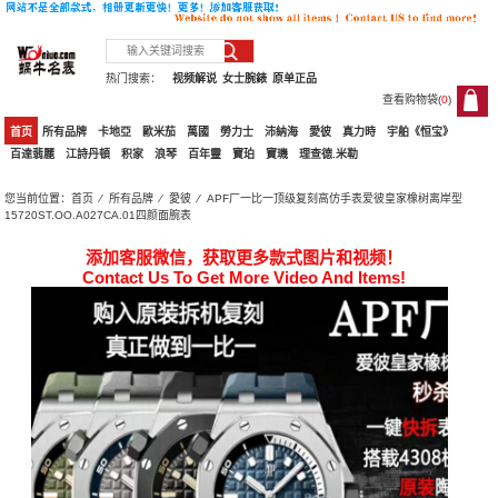
热门搜索：
视频解说
女士腕錶
原单正品
查看购物袋(
0
)
0
首页
所有品牌
卡地亞
歐米茄
萬國
勞力士
沛納海
愛彼
真力時
宇舶《恒宝》
百達翡麗
江詩丹頓
积家
浪琴
百年靈
寶珀
寶璣
理查德.米勒
您当前位置：
首页
⁄
所有品牌
⁄
愛彼
⁄ APF厂一比一顶级复刻高仿手表爱彼皇家橡树离岸型
15720ST.OO.A027CA.01四颜面腕表
添加客服微信，获取更多款式图片和视频！
Contact Us To Get More Video And Items!