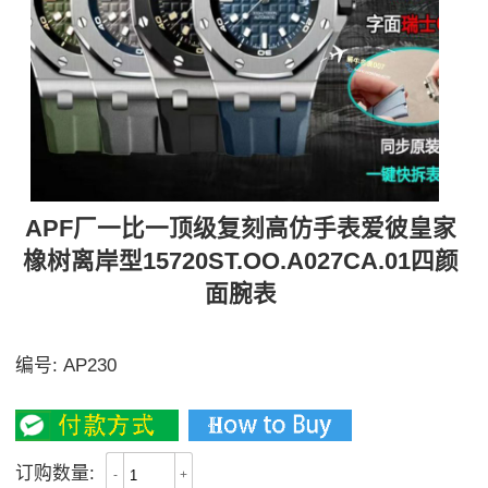
APF厂一比一顶级复刻高仿手表爱彼皇家
橡树离岸型15720ST.OO.A027CA.01四颜
面腕表
Calibre 4308自动上链机芯
编号:
AP230
4400
订购数量:
-
+