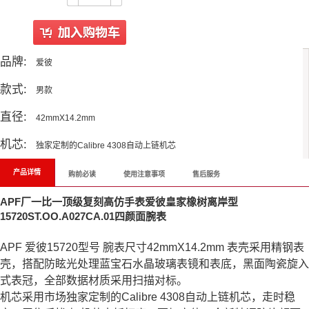
品牌:
爱彼
款式:
男款
直径:
42mmX14.2mm
机芯:
独家定制的Calibre 4308自动上链机芯
产品详情
购前必读
使用注意事项
售后服务
APF厂一比一顶级复刻高仿手表爱彼皇家橡树离岸型
15720ST.OO.A027CA.01四颜面腕表
APF 爱彼15720型号 腕表尺寸42mmX14.2mm 表壳采用精钢表
壳，搭配防眩光处理蓝宝石水晶玻璃表镜和表底，黑面陶瓷旋入
式表冠，全部数据材质采用扫描对标。
机芯采用市场独家定制的Calibre 4308自动上链机芯，走时稳