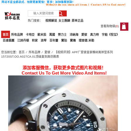
热门搜索：
视频解说
女士腕錶
原单正品
查看购物袋(
0
)
0
首页
所有品牌
卡地亞
歐米茄
萬國
勞力士
沛納海
愛彼
真力時
宇舶《恒宝》
百達翡麗
江詩丹頓
积家
浪琴
百年靈
寶珀
寶璣
理查德.米勒
您当前位置：
首页
⁄
所有品牌
⁄
愛彼
⁄ 【视频评测】APF厂爱彼皇家橡树离岸型系列
15720ST.OO.A027CA.01顶级复刻高仿腕表
添加客服微信，获取更多款式图片和视频！
Contact Us To Get More Video And Items!