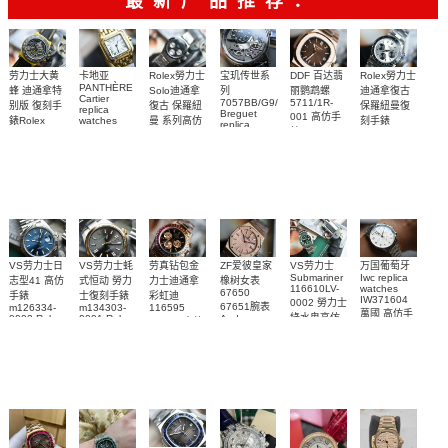
最新产品推荐：
Rolex勞力士
劳力士大黄
卡地亚
宝玑传世系
DDF 百达翡
Rolex勞力士
PANTHÈRE
Solo迪通拿
蜂 迪通拿特
列
丽鹦鹉螺
迪通拿復古
Cartier
7057BB/G9/9W6
5711/1R-
復古 保羅紐
别版 復刻手
保羅紐曼復
replica
Breguet
001 高仿手
曼 系列高仿
錶Rolex
watches
刻手錶
replica
WJPN0016
錶 Patek
Bumblebee
Rolex Paul
復刻手錶
watches 寶
blaken
Philippe
Newman
卡地亞復刻
璣高仿手錶
Daytona
Nautilus
replica
手錶 腕表
Replica
replica
watch
腕表
Watch
watch
VS劳力士日
VS劳力士蚝
劳真钻包金
ZF爱彼皇家
VS劳力士
万国葡萄牙
Submariner
Iwc replica
志型41 高仿
式恒动 勞力
力士迪通拿
橡树女表
116610LV-
watches
67650
手錶
士復刻手錶
彩虹迪
IW371604
0002 勞力士
67651腕表
m126334-
m134303-
116595
萬國 高仿手
綠水鬼高仿
0002 Rolex
0001 Rolex
Audemars
RBOW 高仿
錶 腕表
Replica
Oyster
Piguet
手錶(绿水
手表腕錶
Perpetual
Replica
watch 腕表
鬼)Rolex
replica
Replica
watch 愛彼
Rolex watch
Green Dial
watch 腕表
高仿手錶
Rainbow
(Green
Submariner)
Replica
watch