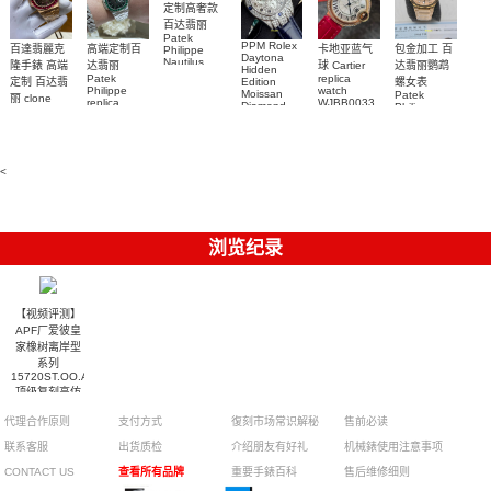
定制高奢款
百达翡丽
Patek
PPM Rolex
包金加工 百
百達翡麗克
高端定制百
卡地亚蓝气
Philippe
Daytona
Nautilus
达翡丽鹦鹉
隆手錶 高端
达翡丽
球 Cartier
Hidden
replica
Patek
replica
螺女表
定制 百达翡
Edition
watch
Philippe
watch
Moissan
Patek
5711/111P-
丽 clone
replica
WJBB0033
Diamond
Philippe
Patek
001 百達翡
watches
Replica
卡地亞藍氣
replica
Philippe
5711/113P-
麗高仿手錶
Watch
watch
球高仿手錶
replica
001腕表百
7118/1R-
腕表
watches
腕表
010腕表
達翡麗復刻
5723/112R-
<
001腕表
手錶
浏览纪录
【视频评测】
APF厂爱彼皇
家橡树离岸型
系列
15720ST.OO.A027CA.01
顶级复刻高仿
腕表
代理合作原则
支付方式
復刻市场常识解秘
售前必读
联系客服
出货质检
介绍朋友有好礼
机械錶使用注意事项
CONTACT US
查看所有品牌
重要手錶百科
售后维修细则