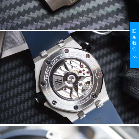
联
系
我
们