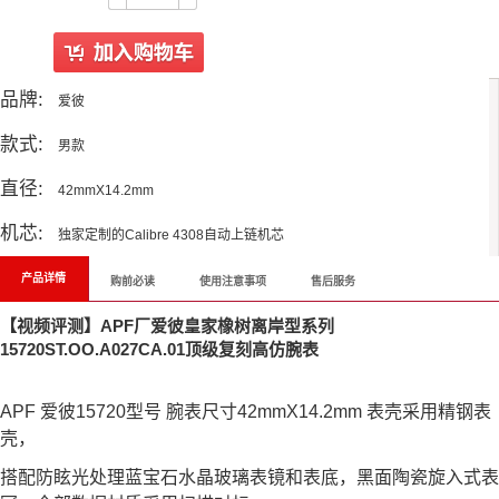
品牌:
爱彼
款式:
男款
直径:
42mmX14.2mm
机芯:
独家定制的Calibre 4308自动上链机芯
产品详情
购前必读
使用注意事项
售后服务
【视频评测】APF厂爱彼皇家橡树离岸型系列
15720ST.OO.A027CA.01顶级复刻高仿腕表
APF 爱彼15720型号 腕表尺寸42mmX14.2mm 表壳采用精钢表
壳，
搭配防眩光处理蓝宝石水晶玻璃表镜和表底，黑面陶瓷旋入式表