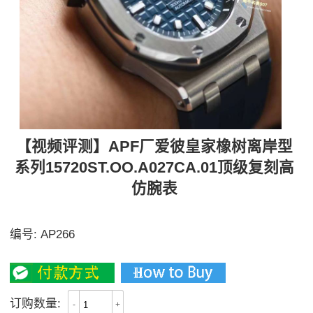
【视频评测】APF厂爱彼皇家橡树离岸型
系列15720ST.OO.A027CA.01顶级复刻高
仿腕表
Calibre 4308自动上链机芯
编号:
AP266
4400
订购数量:
-
+