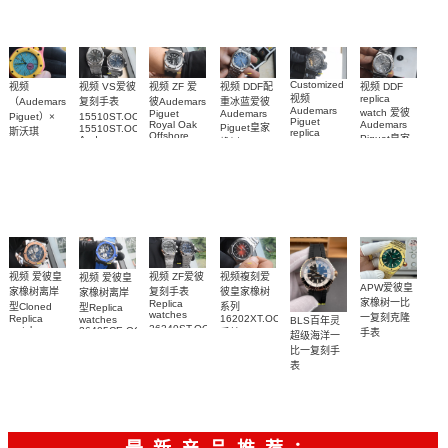
高仿手錶
高仿手錶
watch
26240OR.OO.1320OR.08
99999
高仿手錶
99999
26240CE.OO.122
26239OR.OO.1220OR.01
26240OR.OO.D315CR.02
腕表
26240CE.OO.122
腕表
腕表
腕表
Customized
视频 DDF配
视频 VS爱彼
视频 DDF
视频
视频 ZF 爱
视频
replica
重冰蓝爱彼
复刻手表
（Audemars
彼Audemars
Audemars
watch 爱彼
Audemars
Piguet
15510ST.OO.1320ST.06，
Piguet）×
Piguet
Audemars
Royal Oak
Piguet皇家
15510ST.OO.1320ST.09
斯沃琪
replica
Offshore
Piguet皇家
Audemars
橡树Replica
watches 皇
（Swatch）
replica
Piguet
橡树系列
watch
watch
家橡树系列
replica
最新联名推
15510BC.OO.1320BC.02
15510ST.OO.1320
15710ST.OO.A002CA.01
watch
15416CE.OO.1225CE.01
出的 Royal
腕表
腕表
腕表
腕表
Pop
Bioceramic
系列怀表
视频複刻爱
视频 爱彼皇
视频 ZF爱彼
视频 爱彼皇
APW爱彼皇
彼皇家橡树
家橡树离岸
复刻手表
家橡树离岸
家橡树一比
Replica
系列
型Cloned
型Replica
watches
一复刻克隆
16202XT.OO.1240XT.01
Replica
watches
BLS百年灵
26240ST.OO.1320ST.08，
watch
26405CE.OO.A030CA.01
手錶
手表
超级海洋一
26471SR.OO.D101CR.01
26240ST.OO.1320ST.05
腕表
15553BA.OO.135
比一复刻手
腕表
腕表
腕表
表
U17375211B1S1
腕表