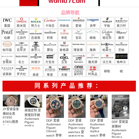
品牌导航
萬國
欧米茄
勞力士
卡地亞
沛納海
愛彼
浪琴
宇舶
真力时
（恒
伯爵
江詩丹
百達翡
积家
帝舵
宝玑
朗格
格拉苏
蕭邦
宝）
頓
麗
蒂
帕玛强
百年灵
香奈儿
寶珀
泰格豪
理查德.
雅典
柏莱士
芝柏
尼
雅
米勒
宝格丽
名士
尚维沙
万宝龙
玉宝
Seven
雅克德
法兰克
格林汉
Friday
罗
穆勒
姆
诺莫斯
罗杰杜
豪利时
时尚品
美度
尊皇
天梭
彼
牌/原单
同系列产品推荐：
ZF爱彼皇家
高端定制 爱
橡树女表
彼復刻手錶
67650
Audemars
DDF 爱彼
DDF 爱彼
DDF 爱彼
67651腕表
DDF 爱彼皇
Piguet
Audemars
Audemars
Audemars
Audemars
replica
家橡树
Piguet
Piguet copy
Piguet
Piguet
watches
Audemars
Cloned
replica
watches 愛
Replica
26579CB.OO.1225CB.01
Piguet
watch 愛彼
watch 愛彼
watch 愛彼
腕表
彼復刻手錶
Replica