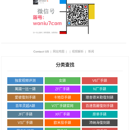
Contact US
|
网站地图
|
|
视频解析
|
新闻
分类查找
独家视频评测
女錶
V6厂手錶
萬國一比一錶
ZF厂手錶
N厂手錶
愛彼復刻手錶
卡地亞手錶
理查德米勒復刻錶
百年灵超A錶
V7厂手錶官网
百達翡麗復刻手錶
JF厂手錶
XF厂手錶
原单手錶
VS厂手錶
欧米茄手錶
沛納海復刻錶