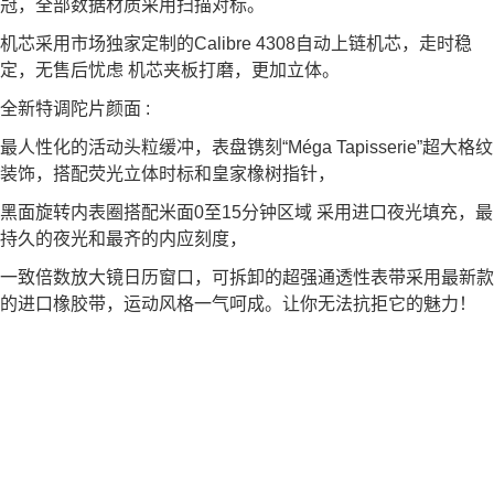
冠，全部数据材质采用扫描对标。
机芯采用市场独家定制的Calibre 4308自动上链机芯，走时稳
定，无售后忧虑 机芯夹板打磨，更加立体。
全新特调陀片颜面 :
最人性化的活动头粒缓冲，表盘镌刻“Méga Tapisserie”超大格纹
装饰，搭配荧光立体时标和皇家橡树指针，
黑面旋转内表圈搭配米面0至15分钟区域 采用进口夜光填充，最
持久的夜光和最齐的内应刻度，
一致倍数放大镜日历窗口，可拆卸的超强通透性表带采用最新款
的进口橡胶带，运动风格一气呵成。让你无法抗拒它的魅力！