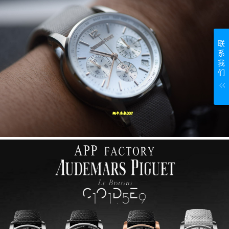
联
系
我
们