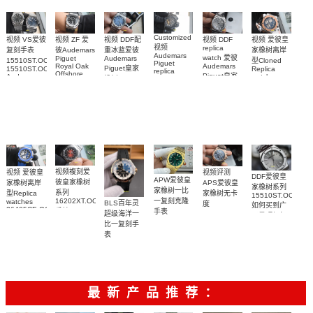
腕表
Customized
视频 爱彼皇
视频 DDF配
视频 VS爱彼
视频 DDF
视频 ZF 爱
视频
replica
家橡树离岸
重冰蓝爱彼
复刻手表
彼Audemars
Audemars
watch 爱彼
Audemars
Piguet
型Cloned
15510ST.OO.1320ST.06，
Piguet
Audemars
Royal Oak
Piguet皇家
Replica
15510ST.OO.1320ST.09
replica
Offshore
Piguet皇家
watch
Audemars
橡树Replica
watches 皇
replica
26471SR.OO.D10
Piguet
橡树系列
watch
watch
家橡树系列
replica
腕表
15510BC.OO.1320BC.02
15510ST.OO.1320ST.10
15710ST.OO.A002CA.01
watch
15416CE.OO.1225CE.01
腕表
腕表
腕表
腕表
视频複刻爱
视频评测
视频 爱彼皇
DDF爱彼皇
APW爱彼皇
彼皇家橡树
APS爱彼皇
家橡树离岸
家橡树系列
家橡树一比
系列
家橡树无卡
型Replica
15510ST.OO.1320
一复刻克隆
16202XT.OO.1240XT.01
watches
BLS百年灵
度
如何买到广
26405CE.OO.A030CA.01
手錶
手表
26240OR.OO.1320OR.05
超级海洋一
州最顶级复
腕表
15553BA.OO.1356BA.04
顶级1:1复刻
比一复刻手
刻表腕表
腕表
手表腕表
表
U17375211B1S1
腕表
最新产品推荐：