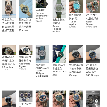
vs沛纳海
Panerai
DIF 帝舵碧
VS 劳力士
Submariner
replica
湾54 型
41蚝式恒动
客定劳力士
改装定制包
高级定制包
watch
Tudor
Rolex
双历日志表
金真钻加工
金真钻
PAM01698
replica
Oyster
Patek
沛納海高仿
面18K包厚
劳力士迪通
watch
Perpetual
Philippe
M79000-
replica
手錶
金加工定制
拿 Rolex
replica
watch
0001 高仿手
PAM1698
Daytona
勞力士包金
watch百达翡
m134303-
replica
錶腕表
腕表
復刻手錶
0001高仿手
丽
watch
Rolex
custom gold
AQUANAUT
錶腕表
replica
and
5267/200A-
watch
diamonds
011復刻手錶
m126508-
腕表
0003腕表
高端定制理
高端定制 爱
查米尔高仿
彼復刻手錶
Audemars
手錶 RM27-
百达翡丽
原单 百年灵
VS 欧米茄海
VS 欧米茄
Piguet
05 replica
AQUANAUT
专业系列
马600 歐米
歐米茄高仿
replica
watch
Patek
watches
X823101K1C1S1
茄復刻手錶
手錶 海马
Richard
Philippe
26579CB.OO.1225CB.01
腕表
Mille RM 27-
Omega
600 Omega
Gold-plated
腕表
replica
replica
real
05腕表
watches
watches
diamonds
217.30.42.21.01.001
217.30.42.21.01.
Replica
watch
腕表
腕表
5268/461G-
001包金真
钻 腕表
PPF 百达翡