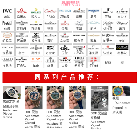
品牌导航
萬國
欧米茄
勞力士
卡地亞
沛納海
愛彼
浪琴
宇舶
真力时
（恒
伯爵
江詩丹
百達翡
积家
帝舵
宝玑
朗格
格拉苏
蕭邦
宝）
頓
麗
蒂
帕玛强
百年灵
香奈儿
寶珀
泰格豪
理查德.
雅典
柏莱士
芝柏
尼
雅
米勒
宝格丽
名士
尚维沙
万宝龙
玉宝
Seven
雅克德
法兰克
格林汉
Friday
罗
穆勒
姆
诺莫斯
罗杰杜
豪利时
时尚品
美度
尊皇
天梭
彼
牌/原单
同系列产品推荐：
视频
高端定制 爱
（Audemars
彼復刻手錶
Piguet）×
Audemars
DDF 爱彼
DDF 爱彼
DDF 爱彼
斯沃琪
DDF 爱彼皇
Piguet
Audemars
Audemars
Audemars
（Swatch）
replica
家橡树
Piguet
Piguet copy
Piguet
watches
最新联名推
Audemars
Cloned
replica
watches 愛
26579CB.OO.1225CB.01
Piguet
出的 Royal
watch 愛彼
watch 愛彼
腕表
彼復刻手錶
Replica
Pop
高仿手錶
高仿手錶
watch
26240OR.OO.1320OR.08
99999
Bioceramic
99999
26240CE.OO.1225CE.98
26239OR.OO.1220OR.01
26240OR.OO.D315CR.02
腕表
系列怀表
26240CE.OO.1225CE.02
腕表
腕表