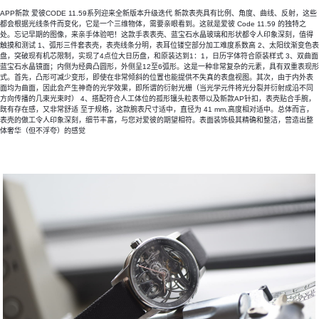
APP新款 爱彼CODE 11.59系列迎来全新版本升级迭代 新款表壳具有比例、角度、曲线、反射，这些
都会根据光线条件而变化，它是一个三维物体，需要亲眼看到。这就是爱彼 Code 11.59 的独特之
处。忘记早期的图像，来亲手体验吧！这款手表表壳、蓝宝石水晶玻璃和形状都令人印象深刻，值得
触摸和测试 1、弧形三件套表壳，表壳线条分明，表耳位镂空部分加工难度系数高 2、太阳纹渐变色表
盘，突破现有机芯限制，实现了4点位大日历盘，和原装达到1：1，日历字体符合原装样式 3、双曲面
蓝宝石水晶镜面；内侧为经典凸圆形，外侧呈12至6弧形。这是一种非常复杂的元素，具有双重表现形
式。首先，凸形可减少变形，即使在非常倾斜的位置也能提供不失真的表盘视图。其次，由于内外表
面均为曲面，因此会产生神奇的光学效果，即所谓的衍射光栅（当光学元件将光分裂并衍射成沿不同
方向传播的几束光束时） 4、搭配符合人工体位的孤形镶头粒表带以及新款AP针扣，表壳贴合手腕，
既有存在感，又非常舒适 至于规格，这款腕表尺寸适中，直径为 41 mm,高度相对适中。总体而言，
表壳的做工令人印象深刻，细节丰富，与您对爱彼的期望相符。表面装饰极其精确和整洁，营造出整
体奢华（但不浮夸）的感觉