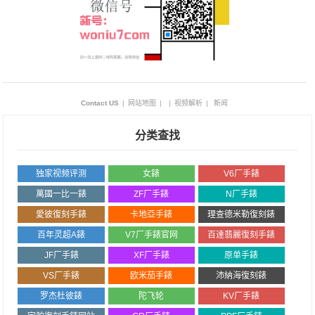
Contact US
|
网站地图
|
|
视频解析
|
新闻
分类查找
独家视频评测
女錶
V6厂手錶
萬國一比一錶
ZF厂手錶
N厂手錶
愛彼復刻手錶
卡地亞手錶
理查德米勒復刻錶
百年灵超A錶
V7厂手錶官网
百達翡麗復刻手錶
JF厂手錶
XF厂手錶
原单手錶
VS厂手錶
欧米茄手錶
沛納海復刻錶
罗杰杜彼錶
陀飞轮
KV厂手錶