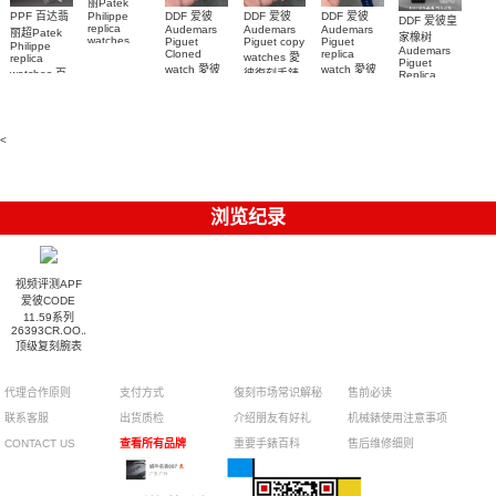
丽Patek
Philippe
PPF 百达翡
DDF 爱彼
DDF 爱彼
DDF 爱彼
DDF 爱彼皇
replica
Audemars
Audemars
Audemars
丽超Patek
家橡树
watches
Piguet
Piguet copy
Piguet
Philippe
Audemars
6102R-001
Cloned
replica
watches 愛
replica
Piguet
百達翡麗高
watch 愛彼
watch 愛彼
watches 百
彼復刻手錶
Replica
仿手錶 腕表
高仿手錶
高仿手錶
watch
26240OR.OO.1320OR.08
99999
達翡麗復刻
99999
26240CE.OO.122
26239OR.OO.1220OR.01
26240OR.OO.D315CR.02
腕表
手錶
26240CE.OO.122
腕表
腕表
6104G-001
腕表
腕表
<
浏览纪录
视频评测APF
爱彼CODE
11.59系列
26393CR.OO.A008KB.01
顶级复刻腕表
代理合作原则
支付方式
復刻市场常识解秘
售前必读
联系客服
出货质检
介绍朋友有好礼
机械錶使用注意事项
CONTACT US
查看所有品牌
重要手錶百科
售后维修细则