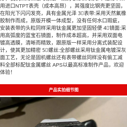
用进口NTPT表壳（成本高昂），其强度比钢壳更坚固，
在阳光下闪闪发亮，具有金属光泽 3⃣️表带:采用天然氟橡
胶制作而成，原版开模一体成型，没有任何水口瑕疵，
安装表带的头粒同样采用钛金属更加坚固轻便 4⃣️镜面:采
用高弧度的蓝宝石镜面，制作成本超高，并采用双面电
镀高透膜，清晰而精致，跟原版一样采用分离式装配设
计，使其更加精密 5⃣️螺丝:全部螺丝采用钛金属电镀深灰
面工艺，无论是固机螺丝还有表带螺丝同样没有偷工减
料全部标配钛金属螺丝 APS以最高标准制作产品，欢迎
体验！
产品实拍细节图