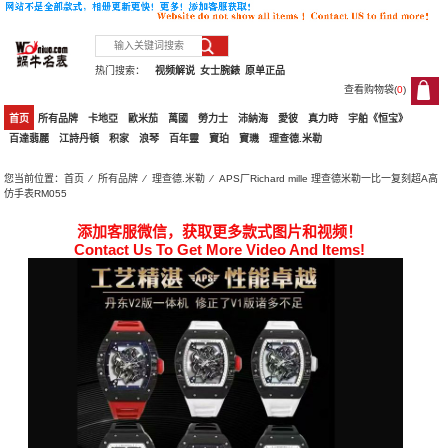
热门搜索：
视频解说
女士腕錶
原单正品
查看购物袋(
0
)
0
首页
所有品牌
卡地亞
歐米茄
萬國
勞力士
沛納海
愛彼
真力時
宇舶《恒宝》
百達翡麗
江詩丹頓
积家
浪琴
百年靈
寶珀
寶璣
理查德.米勒
您当前位置：
首页
⁄
所有品牌
⁄
理查德.米勒
⁄ APS厂Richard mille 理查德米勒一比一复刻超A高
仿手表RM055
添加客服微信，获取更多款式图片和视频！
Contact Us To Get More Video And Items!