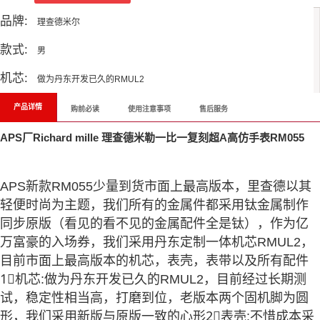
品牌:
理查德米尔
款式:
男
机芯:
做为丹东开发已久的RMUL2
产品详情
购前必读
使用注意事项
售后服务
APS厂Richard mille 理查德米勒一比一复刻超A高仿手表RM055
APS新款RM055少量到货市面上最高版本，里查德以其
轻便时尚为主题，我们所有的金属件都采用钛金属制作
同步原版（看见的看不见的金属配件全是钛），作为亿
万富豪的入场券，我们采用丹东定制一体机芯RMUL2，
目前市面上最高版本的机芯，表壳，表带以及所有配件
1⃣️机芯:做为丹东开发已久的RMUL2，目前经过长期测
试，稳定性相当高，打磨到位，老版本两个固机脚为圆
形，我们采用新版与原版一致的心形2⃣️表壳:不惜成本采