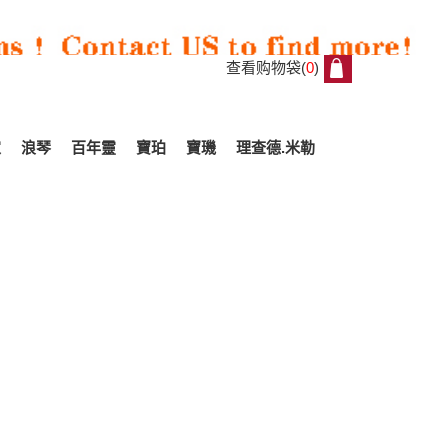
查看购物袋(
0
)
0
家
浪琴
百年靈
寶珀
寶璣
理查德.米勒