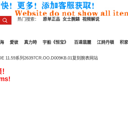
热门搜索：
原单正品
女士腕錶
视频解说
海
愛彼
真力時
宇舶《恒宝》
百達翡麗
江詩丹頓
积
11.59系列26397CR.OO.D009KB.01复刻腕表网站
频！
ems!