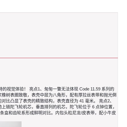
的视觉体验！ 亮点1、匆匆一瞥无法体现 Code 11.59 系列的
家橡树表圈致敬，表壳中层为八角形，配有厚拉丝表带和抛光倒
凸显了表壳的精致结构，表壳直径为 41 毫米。 亮点2、
动上链陀飞轮机芯，垂直排列的机芯，陀飞轮位于 6 点钟位置，
发条盒和齿轮系形成鲜明对比。内包头粒尼龙/皮表带，配小牛皮