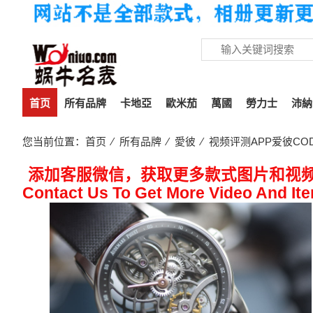
首页
所有品牌
卡地亞
歐米茄
萬國
勞力士
沛納
您当前位置：
首页
⁄
所有品牌
⁄
愛彼
⁄ 视频评测APP爱彼CODE 
添加客服微信，获取更多款式图片和视
Contact Us To Get More Video And It