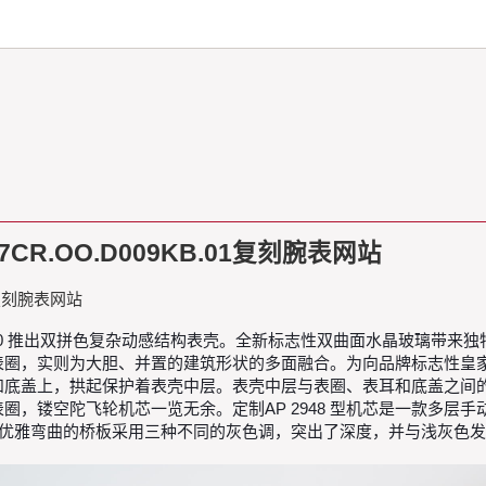
7CR.OO.D009KB.01复刻腕表网站
01复刻腕表网站
.26600 推出双拼色复杂动感结构表壳。全新标志性双曲面水晶玻璃带来独特
表圈，实则为大胆、并置的建筑形状的多面融合。为向品牌标志性皇
底盖上，拱起保护着表壳中层。表壳中层与表圈、表耳和底盖之间的对比
，镂空陀飞轮机芯一览无余。定制AP 2948 型机芯是一款多层手
机芯优雅弯曲的桥板采用三种不同的灰色调，突出了深度，并与浅灰色