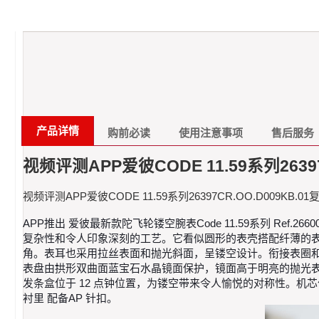
产品详情
购前必读
使用注意事项
售后服务
视频评测APP爱彼CODE 11.59系列2639
视频评测APP爱彼CODE 11.59系列26397CR.OO.D009KB.
APP推出 爱彼最新款陀飞轮镂空腕表Code 11.59系列 Ref
复杂性和令人印象深刻的工艺。它看似圆形的表壳搭配纤薄的
角。表耳也采用拉丝表面和抛光斜面，呈镂空设计。衔接表圈和
表盘由拱形双曲面蓝宝石水晶镜面保护，镜面高于明亮的抛光表圈
发条盒位于 12 点钟位置，为镂空带来令人愉悦的对称性。
衬里 配备AP 针扣。