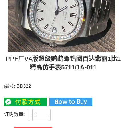
PPF厂V4版超级鹦鹉螺钻圈百达翡丽1比1
精高仿手表5711/1A-011
PPF V4版超级鹦鹉螺钻圈
编号:
BD322
4400
订购数量:
-
+