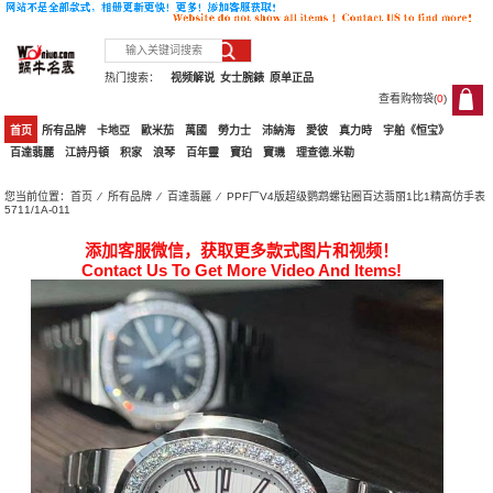
热门搜索：
视频解说
女士腕錶
原单正品
查看购物袋(
0
)
0
首页
所有品牌
卡地亞
歐米茄
萬國
勞力士
沛納海
愛彼
真力時
宇舶《恒宝》
百達翡麗
江詩丹頓
积家
浪琴
百年靈
寶珀
寶璣
理查德.米勒
您当前位置：
首页
⁄
所有品牌
⁄
百達翡麗
⁄ PPF厂V4版超级鹦鹉螺钻圈百达翡丽1比1精高仿手表
5711/1A-011
添加客服微信，获取更多款式图片和视频！
Contact Us To Get More Video And Items!