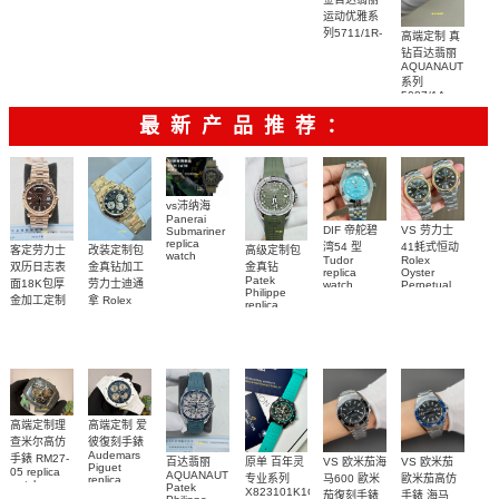
watch
replica
001Replica
运动优雅系
watch
腕表
5167A-001
列5711/1R-
高端定制 真
腕表
001一比一
钻百达翡丽
AQUANAUT
复刻腕表
系列
5087/1A-
001 女士手
最新产品推荐：
表顶级复刻
vs沛纳海
Panerai
DIF 帝舵碧
VS 劳力士
Submariner
replica
湾54 型
41蚝式恒动
客定劳力士
改装定制包
高级定制包
watch
Tudor
Rolex
双历日志表
金真钻加工
金真钻
PAM01698
replica
Oyster
Patek
沛納海高仿
面18K包厚
劳力士迪通
watch
Perpetual
Philippe
M79000-
replica
手錶
金加工定制
拿 Rolex
replica
watch
0001 高仿手
PAM1698
Daytona
勞力士包金
watch百达翡
m134303-
replica
錶腕表
腕表
復刻手錶
0001高仿手
丽
watch
Rolex
custom gold
AQUANAUT
錶腕表
replica
and
5267/200A-
watch
diamonds
011復刻手錶
m126508-
腕表
0003腕表
高端定制理
高端定制 爱
查米尔高仿
彼復刻手錶
Audemars
手錶 RM27-
百达翡丽
原单 百年灵
VS 欧米茄海
VS 欧米茄
Piguet
05 replica
AQUANAUT
专业系列
马600 歐米
歐米茄高仿
replica
watch
Patek
watches
X823101K1C1S1
茄復刻手錶
手錶 海马
Richard