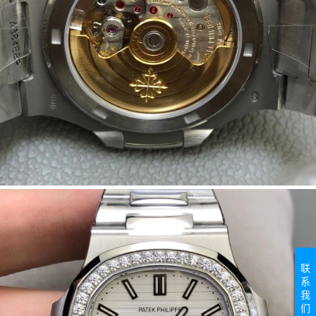
联
系
我
们