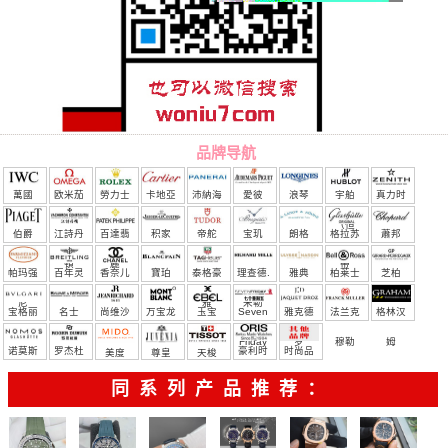
品牌导航
萬國
欧米茄
勞力士
卡地亞
沛納海
愛彼
浪琴
宇舶
真力时
（恒
伯爵
江詩丹
百達翡
积家
帝舵
宝玑
朗格
格拉苏
蕭邦
宝）
頓
麗
蒂
帕玛强
百年灵
香奈儿
寶珀
泰格豪
理查德.
雅典
柏莱士
芝柏
尼
雅
米勒
宝格丽
名士
尚维沙
万宝龙
玉宝
Seven
雅克德
法兰克
格林汉
Friday
罗
穆勒
姆
诺莫斯
罗杰杜
豪利时
时尚品
美度
尊皇
天梭
彼
牌/原单
同系列产品推荐：