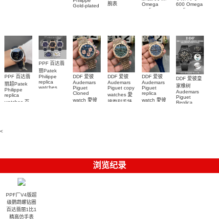
Philippe
26579CB.OO.1225CB.01
腕表
Mille RM 27-
Omega
600 Omega
Gold-plated
腕表
replica
replica
real
05腕表
watches
watches
diamonds
217.30.42.21.01.001
217.30.42.21.01.
Replica
watch
腕表
腕表
5268/461G-
001包金真
钻 腕表
PPF 百达翡
丽Patek
Philippe
PPF 百达翡
DDF 爱彼
DDF 爱彼
DDF 爱彼
DDF 爱彼皇
replica
Audemars
Audemars
Audemars
丽超Patek
家橡树
watches
Piguet
Piguet copy
Piguet
Philippe
Audemars
6102R-001
Cloned
replica
watches 愛
replica
Piguet
百達翡麗高
watch 愛彼
watch 愛彼
watches 百
彼復刻手錶
Replica
仿手錶 腕表
高仿手錶
高仿手錶
watch
26240OR.OO.1320OR.08
99999
達翡麗復刻
99999
26240CE.OO.122
26239OR.OO.1220OR.01
26240OR.OO.D315CR.02
腕表
手錶
26240CE.OO.122
腕表
腕表
6104G-001
腕表
腕表
<
浏览纪录
PPF厂V4版超
级鹦鹉螺钻圈
百达翡丽1比1
精高仿手表