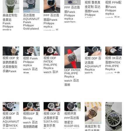
视频 整表真
视频 PPM配
金定制 百达
重Patek
PPF 百达翡
Philippe
翡丽Patek
丽Patek
replica
Philippe
Philippe
高级定制包
百达翡丽
PPF 百达翡
watch 百达
100%
replica
AQUANAUT
金真钻
丽超Patek
replica
watches
Patek
翡丽复刻手
Patek
Philippe
watches
6102R-001
Philippe
Philippe
表
replica
5712/1R-
Gold-plated
百達翡麗高
replica
AQUANAUT
watches 百
real
001復刻手
5261R-001
仿手錶 腕表
watch百达翡
diamonds
達翡麗復刻
錶腕表
腕表
丽
Replica
手錶
watch
AQUANAUT
6104G-001
5268/461G-
5267/200A-
腕表
001包金真
011復刻手錶
钻 腕表
腕表
视频 DDF 女
视频 3K百达
视频 DDF
视频 Patek
视频 DDF 百
PATEK
Philippe
装鹦鹉螺百
翡丽PATEK
达翡丽
PHILIPPE
replica
PHILIPPE
AQUANAUT
达翡丽復刻
Replica
watch 百达
Replica
Replica
DDF PATEK
手錶Patek
watch 百达
watch
watch 古典
PHILIPPE
翡丽
Philippe
5167A-
翡丽复刻手
Replica
AQUANAUT
表高仿手錶
replica
001，
watch 百达
表
復刻手錶
watch
5227R-001
5167A-
7118/1200R-
AQUANAUT
5164R-001
翡丽
腕表
012，
001腕表
系列5167R-
AQUANAUT
腕表
5167R-001
系列5167A-
001腕表
腕表
012 復刻手
表錶
视频评测
视频 DDF 百
视频 DDF 百
视频DDF 复
PPF百达翡
达翡丽手雷
达翡丽
刻copy
5167A-001
AQUANAUT
丽星空
watch 百达
复刻手表
手雷PATEK
6102P-001
高端定制 包
翡丽鹦鹉螺
Replica
PHILIPPE
復刻表腕錶
5711/1A-
金百达翡丽