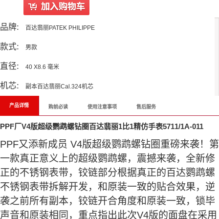
品牌:
百达翡丽PATEK PHILIPPE
款式:
男款
直径:
40 X8.6 毫米
机芯:
副本百达翡丽Cal.324机芯
产品详情
购前必读
使用注意事项
售后服务
PPF厂V4版超级鹦鹉螺钻圈百达翡丽1比1精仿手表5711/1A-011
PPF又添新成员 V4版超级鹦鹉螺钻圈重磅来袭！第
一款真正意义上的超级鹦鹉螺，震撼来袭，全新修
正的不锈钢表带，铰链部分根据真正的百达鹦鹉螺
不锈钢表带拆解开发，和原装一致的贴合效果，逆
袭之前所有副本，铰链开合角度和原装一致，锁毕
声音和原装相同，重点指出此次V4版的面盘在采用