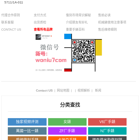
5711/1A-011
代理合作原则
支付方式
復刻市场常识解秘
售前必读
联系客服
出货质检
介绍朋友有好礼
机械錶使用注意事项
CONTACT US
查看所有品牌
重要手錶百科
售后维修细则
Contact US
|
网站地图
|
|
视频解析
|
新闻
分类查找
独家视频评测
女錶
V6厂手錶
萬國一比一錶
ZF厂手錶
N厂手錶
愛彼復刻手錶
卡地亞手錶
理查德米勒復刻錶