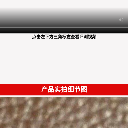
点击左下方三角标志查看评测视频
产品实拍细节图