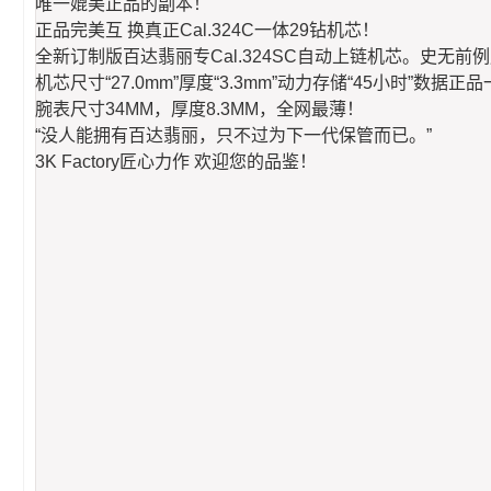
唯一媲美正品的副本！
正品完美互 换真正Cal.324C一体29钻机芯！
全新订制版百达翡丽专Cal.324SC自动上链机芯。史无前
机芯尺寸“27.0mm”厚度“3.3mm”动力存储“45小时”数据正
腕表尺寸34MM，厚度8.3MM，全网最薄！
“没人能拥有百达翡丽，只不过为下一代保管而已。”
3K Factory匠心力作 欢迎您的品鉴！