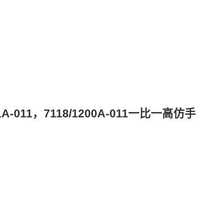
011，7118/1200A-011一比一高仿手