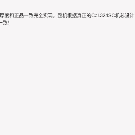
例厚度和正品一致完全实现。整机根据真正的Cal.324SC机芯设
品一致！