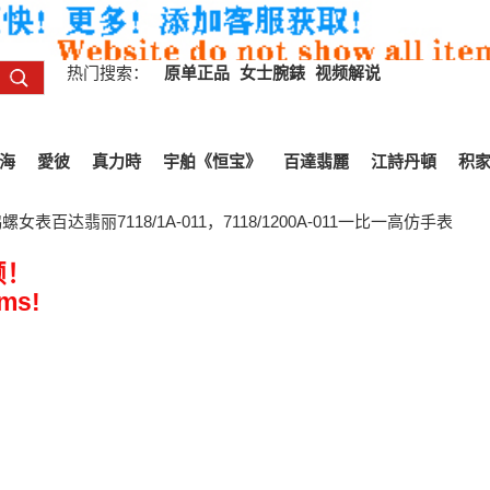
热门搜索：
原单正品
女士腕錶
视频解说
海
愛彼
真力時
宇舶《恒宝》
百達翡麗
江詩丹頓
积
女表百达翡丽7118/1A-011，7118/1200A-011一比一高仿手表
频！
ems!