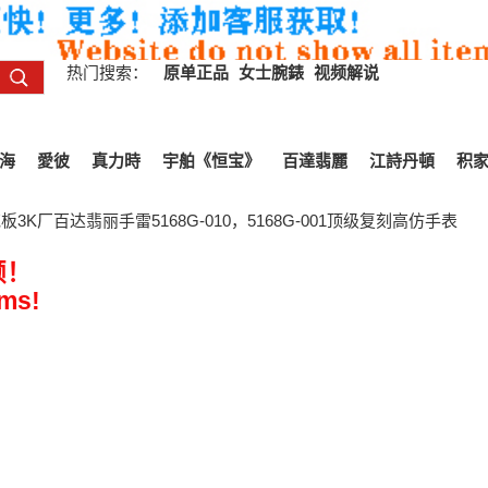
热门搜索：
原单正品
女士腕錶
视频解说
海
愛彼
真力時
宇舶《恒宝》
百達翡麗
江詩丹頓
积
3K厂百达翡丽手雷5168G-010，5168G-001顶级复刻高仿手表
频！
ems!