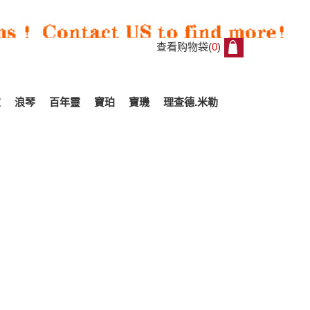
查看购物袋(
0
)
0
家
浪琴
百年靈
寶珀
寶璣
理查德.米勒