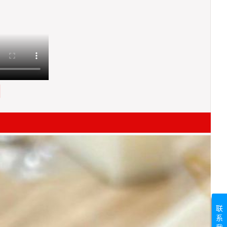
测
联
系