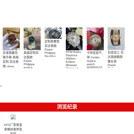
綠水鬼高仿
0002 Rolex
0001 Rolex
Audemars
RBOW 高仿
錶 腕表
Replica
Oyster
Piguet
手錶(绿水
手表腕錶
Perpetual
Replica
watch 腕表
鬼)Rolex
replica
Replica
watch 愛彼
Rolex watch
Green Dial
watch 腕表
高仿手錶
Rainbow
(Green
Submariner)
Replica
watch
定制高奢款
百达翡丽
Patek
PPM Rolex
包金加工 百
百達翡麗克
高端定制百
卡地亚蓝气
Philippe
Daytona
Nautilus
达翡丽鹦鹉
隆手錶 高端
达翡丽
球 Cartier
Hidden
replica
Patek
replica
螺女表
定制 百达翡
Edition
watch
Philippe
watch
Moissan
Patek
5711/111P-
丽 clone
replica
WJBB0033
Diamond
Philippe
Patek
001 百達翡
watches
Replica
卡地亞藍氣
replica
Philippe
5711/113P-
麗高仿手錶
Watch
watch
球高仿手錶
replica
001腕表百
7118/1R-
腕表
watches
腕表
010腕表
達翡麗復刻
5723/112R-
<
001腕表
手錶
浏览纪录
APS厂爱彼皇
家橡树离岸型
系列