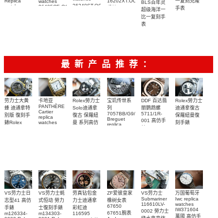
一复刻克隆
16202XT.OO.1240XT.01
Replica
watches
BLS百年灵
26240ST.OO.1320ST.08，
watch
26405CE.OO.A030CA.01
手錶
手表
超级海洋一
26471SR.OO.D101CR.01
26240ST.OO.1320ST.05
腕表
15553BA.OO.135
比一复刻手
腕表
腕表
腕表
表
U17375211B1S1
腕表
最新产品推荐：
Rolex勞力士
劳力士大黄
卡地亚
宝玑传世系
DDF 百达翡
Rolex勞力士
PANTHÈRE
Solo迪通拿
蜂 迪通拿特
列
丽鹦鹉螺
迪通拿復古
Cartier
7057BB/G9/9W6
5711/1R-
復古 保羅紐
别版 復刻手
保羅紐曼復
replica
Breguet
001 高仿手
曼 系列高仿
錶Rolex
watches
刻手錶
replica
WJPN0016
錶 Patek
Bumblebee
Rolex Paul
復刻手錶
watches 寶
blaken
Philippe
Newman
卡地亞復刻
璣高仿手錶
Daytona
Nautilus
replica
手錶 腕表
Replica
replica
watch
腕表
Watch
watch
VS劳力士日
VS劳力士蚝
劳真钻包金
ZF爱彼皇家
VS劳力士
万国葡萄牙
Submariner
Iwc replica
志型41 高仿
式恒动 勞力
力士迪通拿
橡树女表
116610LV-
watches
67650
手錶
士復刻手錶
彩虹迪
IW371604
0002 勞力士
67651腕表
m126334-
m134303-
116595
萬國 高仿手