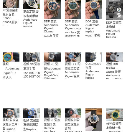
ZF爱彼皇家
高端定制 爱
橡树女表
彼復刻手錶
67650
Audemars
DDF 爱彼
DDF 爱彼
DDF 爱彼
67651腕表
DDF 爱彼皇
Piguet
Audemars
Audemars
Audemars
Audemars
replica
家橡树
Piguet
Piguet copy
Piguet
Piguet
watches
Audemars
Cloned
replica
watches 愛
Replica
26579CB.OO.1225CB.01
Piguet
watch 愛彼
watch 愛彼
watch 愛彼
腕表
彼復刻手錶
Replica
高仿手錶
高仿手錶
watch
26240OR.OO.1320OR.08
99999
高仿手錶
99999
26240CE.OO.122
26239OR.OO.1220OR.01
26240OR.OO.D315CR.02
腕表
26240CE.OO.122
腕表
腕表
腕表
Customized
视频 DDF配
视频 VS爱彼
视频 DDF
视频
视频 ZF 爱
视频
replica
重冰蓝爱彼
复刻手表
（Audemars
彼Audemars
Audemars
watch 爱彼
Audemars
Piguet
15510ST.OO.1320ST.06，
Piguet）×
Piguet
Audemars
Royal Oak
Piguet皇家
15510ST.OO.1320ST.09
斯沃琪
replica
Offshore
Piguet皇家
Audemars
橡树Replica
watches 皇
（Swatch）
replica
Piguet
橡树系列
watch
watch
家橡树系列
replica
最新联名推
15510BC.OO.1320BC.02
15510ST.OO.1320
15710ST.OO.A002CA.01
watch
15416CE.OO.1225CE.01
出的 Royal
腕表
腕表
腕表
腕表
Pop
Bioceramic
系列怀表
视频複刻爱
视频 爱彼皇
视频 ZF爱彼
视频 爱彼皇
APW爱彼皇
彼皇家橡树
家橡树离岸
复刻手表
家橡树离岸
家橡树一比
Replica
系列
型Cloned
型Replica
watches