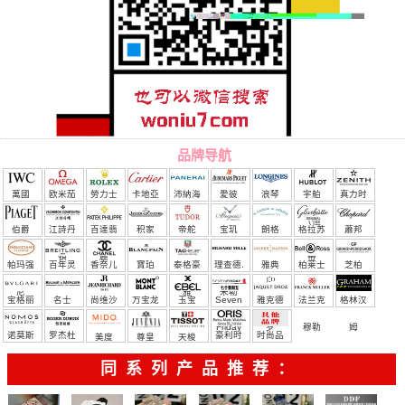
品牌导航
萬國
欧米茄
勞力士
卡地亞
沛納海
愛彼
浪琴
宇舶
真力时
（恒
伯爵
江詩丹
百達翡
积家
帝舵
宝玑
朗格
格拉苏
蕭邦
宝）
頓
麗
蒂
帕玛强
百年灵
香奈儿
寶珀
泰格豪
理查德.
雅典
柏莱士
芝柏
尼
雅
米勒
宝格丽
名士
尚维沙
万宝龙
玉宝
Seven
雅克德
法兰克
格林汉
Friday
罗
穆勒
姆
诺莫斯
罗杰杜
豪利时
时尚品
美度
尊皇
天梭
彼
牌/原单
同系列产品推荐：