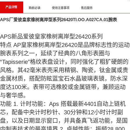
产品详情
购前必读
使用注意事项
售后服务
APS厂爱彼皇家橡树离岸型系列26420TI.OO.A027CA.01腕表
APS新品爱彼皇家橡树离岸型26420系列
特点 AP皇家橡树离岸型26420是品牌标志性的运动
腕表系列之一，延续了经典的八角形表圈与
“Tapisserie”格纹表盘设计，同时强化了粗犷硬朗的
风格。其42毫米表壳采用精钢、陶瓷，钛金属或贵
金属材质，搭配防眩蓝宝石水晶玻璃表镜，防水深
度达100米。表带可选橡胶或金属链带，兼顾运动
与奢华感。
功能 1. 计时功能：Aps 搭载最新4401自动上链机
芯，配备中央计时秒针、30分钟和12小时计时副
盘，以及日期显示窗口，并具备真飞返功能，是国
内制表技术的最高境界 2. 卓越性能：振频28,800