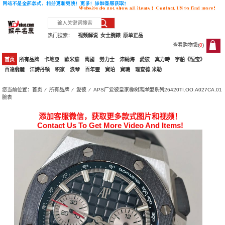
热门搜索：
视频解说
女士腕錶
原单正品
查看购物袋(
0
)
0
首页
所有品牌
卡地亞
歐米茄
萬國
勞力士
沛納海
愛彼
真力時
宇舶《恒宝》
百達翡麗
江詩丹頓
积家
浪琴
百年靈
寶珀
寶璣
理查德.米勒
您当前位置：
首页
⁄
所有品牌
⁄
愛彼
⁄ APS厂爱彼皇家橡树离岸型系列26420TI.OO.A027CA.01
腕表
添加客服微信，获取更多款式图片和视频！
Contact Us To Get More Video And Items!