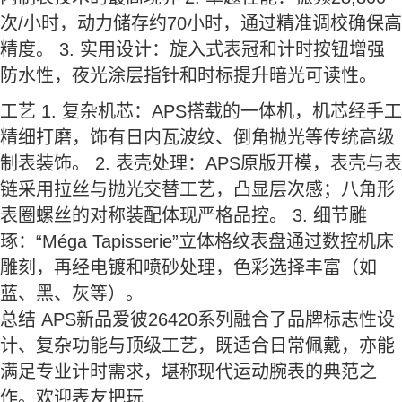
次/小时，动力储存约70小时，通过精准调校确保高
精度。 3. 实用设计：旋入式表冠和计时按钮增强
防水性，夜光涂层指针和时标提升暗光可读性。
工艺 1. 复杂机芯：APS搭载的一体机，机芯经手工
精细打磨，饰有日内瓦波纹、倒角抛光等传统高级
制表装饰。 2. 表壳处理：APS原版开模，表壳与表
链采用拉丝与抛光交替工艺，凸显层次感；八角形
表圈螺丝的对称装配体现严格品控。 3. 细节雕
琢：“Méga Tapisserie”立体格纹表盘通过数控机床
雕刻，再经电镀和喷砂处理，色彩选择丰富（如
蓝、黑、灰等）。
总结 APS新品爱彼26420系列融合了品牌标志性设
计、复杂功能与顶级工艺，既适合日常佩戴，亦能
满足专业计时需求，堪称现代运动腕表的典范之
作。欢迎表友把玩