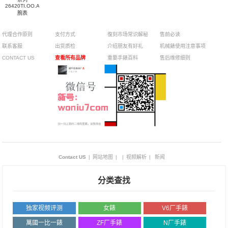
26420TI.OO.A027CA.01
腕表
代理合作原则
支付方式
復刻市场常识解秘
售前必读
联系客服
出货质检
介绍朋友有好礼
机械錶使用注意事项
CONTACT US
查看所有品牌
重要手錶百科
售后维修细则
Contact US
|
网站地图
|
|
视频解析
|
新闻
分类查找
独家视频评测
女錶
V6厂手錶
萬國一比一錶
ZF厂手錶
N厂手錶