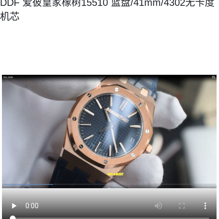
DDF 爱彼皇家橡树15510 蓝盘/41mm/4302无卡度
机芯