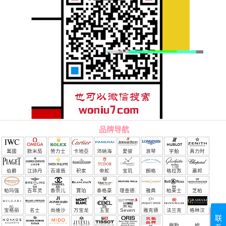
品牌导航
萬國
欧米茄
勞力士
卡地亞
沛納海
愛彼
浪琴
宇舶
真力时
（恒
伯爵
江詩丹
百達翡
积家
帝舵
宝玑
朗格
格拉苏
蕭邦
宝）
頓
麗
蒂
帕玛强
百年灵
香奈儿
寶珀
泰格豪
理查德.
雅典
柏莱士
芝柏
尼
雅
米勒
宝格丽
名士
尚维沙
万宝龙
玉宝
Seven
雅克德
法兰克
格林汉
联
Friday
罗
穆勒
姆