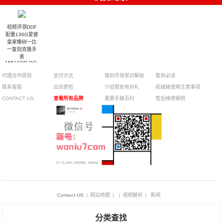
视频评测DDF
配重136G爱彼
皇家橡树一比
一复刻克隆手
表
15510OR.OO.D315CR.02
腕表
代理合作原则
支付方式
復刻市场常识解秘
售前必读
联系客服
出货质检
介绍朋友有好礼
机械錶使用注意事项
CONTACT US
查看所有品牌
重要手錶百科
售后维修细则
Contact US
|
网站地图
|
|
视频解析
|
新闻
分类查找