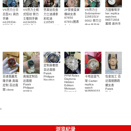
VS劳力士日
VS劳力士蚝
劳真钻包金
ZF爱彼皇家
VS劳力士
万国葡萄牙
Submariner
Iwc replica
志型41 高仿
式恒动 勞力
力士迪通拿
橡树女表
116610LV-
watches
67650
手錶
士復刻手錶
彩虹迪
IW371604
0002 勞力士
67651腕表
m126334-
m134303-
116595
萬國 高仿手
綠水鬼高仿
0002 Rolex
0001 Rolex
Audemars
RBOW 高仿
錶 腕表
Replica
Oyster
Piguet
手錶(绿水
手表腕錶
Perpetual
Replica
watch 腕表
鬼)Rolex
replica
Replica
watch 愛彼
Rolex watch
Green Dial
watch 腕表
高仿手錶
Rainbow
(Green
Submariner)
Replica
watch
定制高奢款
百达翡丽
Patek
PPM Rolex
包金加工 百
百達翡麗克
高端定制百
卡地亚蓝气
Philippe
Daytona
Nautilus
达翡丽鹦鹉
隆手錶 高端
达翡丽
球 Cartier
Hidden
replica
Patek
replica
螺女表
定制 百达翡
Edition
watch
Philippe
watch
Moissan
Patek
5711/111P-
丽 clone
replica
WJBB0033
Diamond
Philippe
Patek
001 百達翡
watches
Replica
卡地亞藍氣
replica
Philippe
5711/113P-
麗高仿手錶
Watch
watch
球高仿手錶
replica
001腕表百
7118/1R-
腕表
watches
腕表
010腕表
達翡麗復刻
5723/112R-
<
001腕表
手錶
浏览纪录