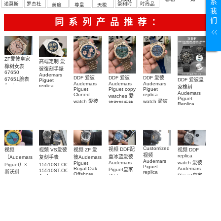
系
诺莫斯
罗杰杜
豪利时
时尚品
美度
尊皇
天梭
我
彼
牌/原单
们
同系列产品推荐：
ZF爱彼皇家
高端定制 爱
橡树女表
彼復刻手錶
67650
Audemars
DDF 爱彼
DDF 爱彼
DDF 爱彼
67651腕表
DDF 爱彼皇
Piguet
Audemars
Audemars
Audemars
Audemars
replica
家橡树
Piguet
Piguet copy
Piguet
Piguet
watches
Audemars
Cloned
replica
watches 愛
Replica
26579CB.OO.1225CB.01
Piguet
watch 愛彼
watch 愛彼
watch 愛彼
腕表
彼復刻手錶
Replica
高仿手錶
高仿手錶
watch
26240OR.OO.1320OR.08
99999
高仿手錶
99999
26240CE.OO.122
26239OR.OO.1220OR.01
26240OR.OO.D315CR.02
腕表
26240CE.OO.122
腕表
腕表
腕表
Customized
视频 DDF配
视频 VS爱彼
视频 DDF
视频
视频 ZF 爱
视频
replica
重冰蓝爱彼
复刻手表
（Audemars
彼Audemars
Audemars
watch 爱彼
Audemars
Piguet
15510ST.OO.1320ST.06，
Piguet）×
Piguet
Audemars
Royal Oak
Piguet皇家
15510ST.OO.1320ST.09
斯沃琪
replica
Offshore
Piguet皇家
Audemars
橡树Replica
watches 皇
（Swatch）
replica
Piguet
橡树系列
watch
watch
家橡树系列
replica
最新联名推
15510BC.OO.1320BC.02
15510ST.OO.1320
15710ST.OO.A002CA.01
watch
15416CE.OO.1225CE.01
出的 Royal
腕表
腕表
腕表
腕表
Pop
Bioceramic
系列怀表