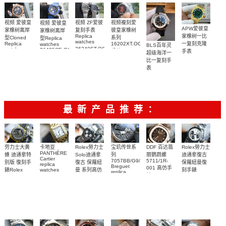
视频複刻爱
视频 爱彼皇
视频 ZF爱彼
视频 爱彼皇
APW爱彼皇
彼皇家橡树
家橡树离岸
复刻手表
家橡树离岸
家橡树一比
Replica
系列
型Cloned
型Replica
watches
一复刻克隆
16202XT.OO.1240XT.01
Replica
watches
BLS百年灵
26240ST.OO.1320ST.08，
watch
26405CE.OO.A030CA.01
手錶
手表
超级海洋一
26471SR.OO.D101CR.01
26240ST.OO.1320ST.05
腕表
15553BA.OO.135
比一复刻手
腕表
腕表
腕表
表
U17375211B1S1
腕表
最新产品推荐：
Rolex勞力士
劳力士大黄
卡地亚
宝玑传世系
DDF 百达翡
Rolex勞力士
PANTHÈRE
Solo迪通拿
蜂 迪通拿特
列
丽鹦鹉螺
迪通拿復古
Cartier
7057BB/G9/9W6
5711/1R-
復古 保羅紐
别版 復刻手
保羅紐曼復
replica
Breguet
001 高仿手
曼 系列高仿
錶Rolex
watches
刻手錶
replica
WJPN0016
錶 Patek
Bumblebee
Rolex Paul
復刻手錶
watches 寶
blaken
Philippe
Newman
卡地亞復刻
璣高仿手錶
Daytona
Nautilus
replica
手錶 腕表
Replica
replica
watch
腕表
Watch
watch