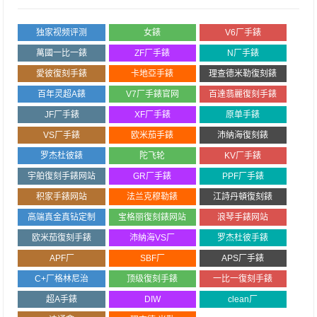
独家视频评测
女錶
V6厂手錶
萬國一比一錶
ZF厂手錶
N厂手錶
愛彼復刻手錶
卡地亞手錶
理查德米勒復刻錶
百年灵超A錶
V7厂手錶官网
百達翡麗復刻手錶
JF厂手錶
XF厂手錶
原单手錶
VS厂手錶
欧米茄手錶
沛納海復刻錶
罗杰杜彼錶
陀飞轮
KV厂手錶
宇舶復刻手錶网站
GR厂手錶
PPF厂手錶
积家手錶网站
法兰克穆勒錶
江詩丹頓復刻錶
高端真金真钻定制
宝格丽復刻錶网站
浪琴手錶网站
欧米茄復刻手錶
沛納海VS厂
罗杰杜彼手錶
APF厂
SBF厂
APS厂手錶
C+厂格林尼治
顶级復刻手錶
一比一復刻手錶
超A手錶
DIW
clean厂