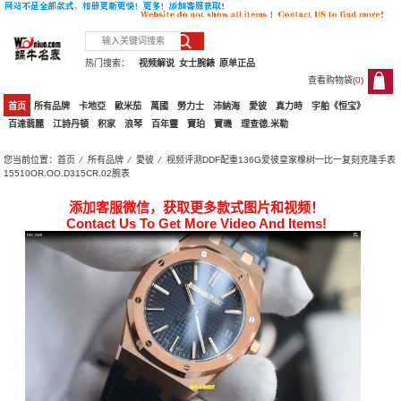
热门搜索：
视频解说
女士腕錶
原单正品
查看购物袋(
0
)
0
首页
所有品牌
卡地亞
歐米茄
萬國
勞力士
沛納海
愛彼
真力時
宇舶《恒宝》
百達翡麗
江詩丹頓
积家
浪琴
百年靈
寶珀
寶璣
理查德.米勒
您当前位置：
首页
⁄
所有品牌
⁄
愛彼
⁄ 视频评测DDF配重136G爱彼皇家橡树一比一复刻克隆手表
15510OR.OO.D315CR.02腕表
添加客服微信，获取更多款式图片和视频！
Contact Us To Get More Video And Items!