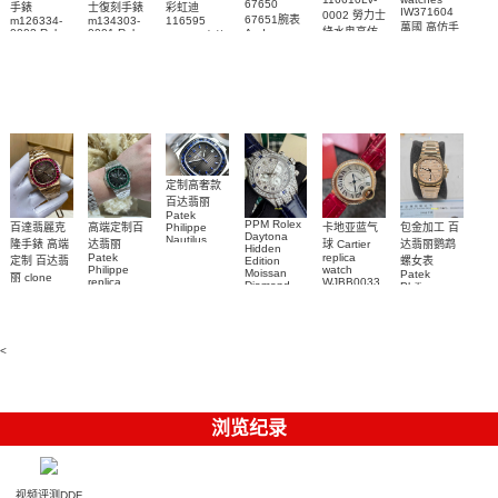
67650
手錶
士復刻手錶
彩虹迪
IW371604
0002 勞力士
67651腕表
m126334-
m134303-
116595
萬國 高仿手
綠水鬼高仿
0002 Rolex
0001 Rolex
Audemars
RBOW 高仿
錶 腕表
Replica
Oyster
Piguet
手錶(绿水
手表腕錶
Perpetual
Replica
watch 腕表
鬼)Rolex
replica
Replica
watch 愛彼
Rolex watch
Green Dial
watch 腕表
高仿手錶
Rainbow
(Green
Submariner)
Replica
watch
定制高奢款
百达翡丽
Patek
PPM Rolex
包金加工 百
百達翡麗克
高端定制百
卡地亚蓝气
Philippe
Daytona
Nautilus
达翡丽鹦鹉
隆手錶 高端
达翡丽
球 Cartier
Hidden
replica
Patek
replica
螺女表
定制 百达翡
Edition
watch
Philippe
watch
Moissan
Patek
5711/111P-
丽 clone
replica
WJBB0033
Diamond
Philippe
Patek
001 百達翡
watches
Replica
卡地亞藍氣
replica
Philippe
5711/113P-
麗高仿手錶
Watch
watch
球高仿手錶
replica
001腕表百
7118/1R-
腕表
watches
腕表
010腕表
達翡麗復刻
5723/112R-
<
001腕表
手錶
浏览纪录
视频评测DDF