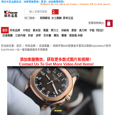
热门搜索：
视频解说
女士腕錶
原单正品
查看购物袋(
0
)
0
首页
所有品牌
卡地亞
歐米茄
萬國
勞力士
沛納海
愛彼
真力時
宇舶《恒宝》
百達翡麗
江詩丹頓
积家
浪琴
百年靈
寶珀
寶璣
理查德.米勒
您当前位置：
首页
⁄
所有品牌
⁄
百達翡麗
⁄ 视频评测DDF配重金手雷百达翡丽AQUANAUT系列
5167R-001一比一复刻最高版本手表腕表
添加客服微信，获取更多款式图片和视频！
Contact Us To Get More Video And Items!