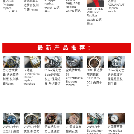
PATEK
Philippe
装鹦鹉螺百
重Patek
达翡丽
PHILIPPE
replica
Philippe
AQUANAUT
达翡丽復刻
Replica
watch 百达
replica
Replica
DDF PATEK
手錶Patek
watch 百达
watch
watch 百达
PHILIPPE
翡丽
Philippe
5167A-
翡丽复刻手
Replica
AQUANAUT
翡丽复刻手
replica
001，
watch 百达
表
復刻手錶
watch
表
5167A-
7118/1200R-
AQUANAUT
5164R-001
翡丽
AQUANAUT
012，
001腕表
系列5167R-
AQUANAUT
腕表
5261R-001
5167R-001
系列5167A-
001腕表
腕表
腕表
012 復刻手
表錶
最新产品推荐：
Rolex勞力士
劳力士大黄
卡地亚
宝玑传世系
DDF 百达翡
Rolex勞力士
PANTHÈRE
Solo迪通拿
蜂 迪通拿特
列
丽鹦鹉螺
迪通拿復古
Cartier
7057BB/G9/9W6
5711/1R-
復古 保羅紐
别版 復刻手
保羅紐曼復
replica
Breguet
001 高仿手
曼 系列高仿
錶Rolex
watches
刻手錶
replica
WJPN0016
錶 Patek
Bumblebee
Rolex Paul
復刻手錶
watches 寶
blaken
Philippe
Newman
卡地亞復刻
璣高仿手錶
Daytona
Nautilus
replica
手錶 腕表
Replica
replica
watch
腕表
Watch
watch
VS劳力士日
VS劳力士蚝
劳真钻包金
ZF爱彼皇家
VS劳力士
万国葡萄牙
Submariner
Iwc replica
志型41 高仿
式恒动 勞力
力士迪通拿
橡树女表
116610LV-
watches