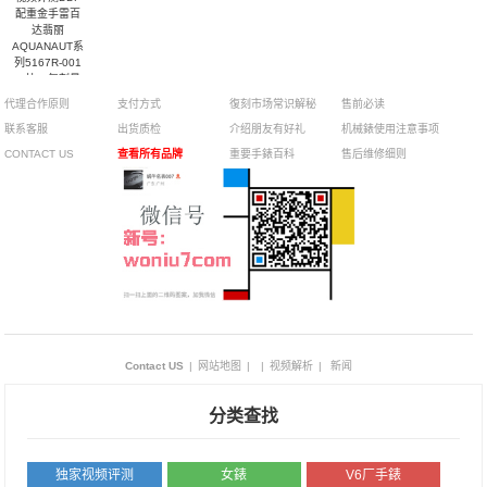
配重金手雷百
达翡丽
AQUANAUT系
列5167R-001
一比一复刻最
高版本手表腕
代理合作原则
支付方式
復刻市场常识解秘
售前必读
表
联系客服
出货质检
介绍朋友有好礼
机械錶使用注意事项
CONTACT US
查看所有品牌
重要手錶百科
售后维修细则
Contact US
|
网站地图
|
|
视频解析
|
新闻
分类查找
独家视频评测
女錶
V6厂手錶