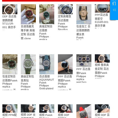
们
PPF百达翡
DDF 百达翡
定制高奢款
丽星空
丽鹦鹉螺
百达翡丽
6104R-001
5711/1R-
Patek
高仿手錶
包金加工 百
百達翡麗克
高端定制百
Philippe
001 高仿手
Patek
Nautilus
达翡丽鹦鹉
隆手錶 高端
达翡丽
錶 Patek
Philippe
replica
Patek
螺女表
定制 百达翡
Philippe
replica
watch
Philippe
Nautilus
Patek
5711/111P-
丽 clone
watches 腕
replica
replica
Philippe
Patek
001 百達翡
watches
表
watch
replica
Philippe
5711/113P-
麗高仿手錶
watch
replica
001腕表百
7118/1R-
腕表
watches
010腕表
達翡麗復刻
5723/112R-
001腕表
手錶
视频 整表真
金定制 百达
PPF 百达翡
翡丽Patek
丽Patek
Philippe
Philippe
高级定制包
百达翡丽
包金定制百
PPF 百达翡
100%
replica
AQUANAUT
金真钻
达翡丽Patek
丽超Patek
replica
watches
Patek
Patek
Philippe
Philippe
watches
6102R-001
Philippe
Philippe
replica
replica
5712/1R-
Gold-plated
百達翡麗高
replica
watches 百
watches 百
real
001復刻手
仿手錶 腕表
watch百达翡
diamonds
達翡麗高仿
達翡麗復刻
錶腕表
丽
Replica
手錶
手錶
watch
AQUANAUT
5711/113P-
6104G-001
5268/461G-
5267/200A-
001腕表
腕表
001包金真
011復刻手錶
钻 腕表
腕表
视频 DDF 女
视频 DDF
视频 PPM配
视频 Patek
视频 DDF 百