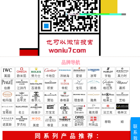
品牌导航
萬國
欧米茄
勞力士
卡地亞
沛納海
愛彼
浪琴
宇舶
真力时
（恒
伯爵
江詩丹
百達翡
积家
帝舵
宝玑
朗格
格拉苏
蕭邦
宝）
頓
麗
蒂
帕玛强
百年灵
香奈儿
寶珀
泰格豪
理查德.
雅典
柏莱士
芝柏
尼
雅
米勒
宝格丽
名士
尚维沙
万宝龙
玉宝
Seven
雅克德
法兰克
格林汉
Friday
罗
穆勒
姆
诺莫斯
罗杰杜
豪利时
时尚品
美度
尊皇
天梭
联
系
彼
牌/原单
同系列产品推荐：
我