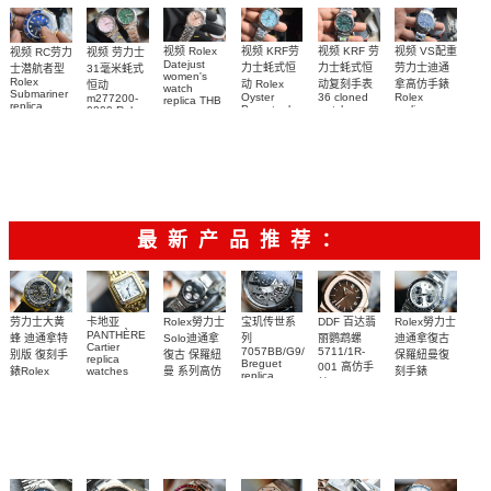
watch
and
watch
diamonds
m126508-
0003腕表
视频 VS配重
视频 KRF 劳
视频 Rolex
视频 KRF劳
视频 RC劳力
视频 劳力士
Datejust
劳力士迪通
力士蚝式恒
力士蚝式恒
士潜航者型
31毫米蚝式
women's
Rolex
拿高仿手錶
动复刻手表
动 Rolex
恒动
watch
Submariner
Rolex
36 cloned
Oyster
m277200-
replica THB
replica
replica
watch
Perpetual
0009 Rolex
劳力士31日
watch 高仿
watch
m126000-
Replica
Replica
志型高仿手
m116509-
watch
0005腕表
watch 高仿
手錶
m277200-
0071腕表
錶m278274-
m126613lb-
手錶
0006女腕表
0032腕表
0002腕表
m126000-
高仿手錶
0006腕表
最新产品推荐：
Rolex勞力士
劳力士大黄
卡地亚
宝玑传世系
DDF 百达翡
Rolex勞力士
PANTHÈRE
Solo迪通拿
蜂 迪通拿特
列
丽鹦鹉螺
迪通拿復古
Cartier
7057BB/G9/9W6
5711/1R-
復古 保羅紐
别版 復刻手
保羅紐曼復
replica
Breguet
001 高仿手
曼 系列高仿
錶Rolex
watches
刻手錶
replica
WJPN0016
錶 Patek
Bumblebee
Rolex Paul
復刻手錶
watches 寶
blaken
Philippe
Newman
卡地亞復刻
璣高仿手錶
Daytona
Nautilus
replica
手錶 腕表
Replica
replica
watch
腕表
Watch
watch