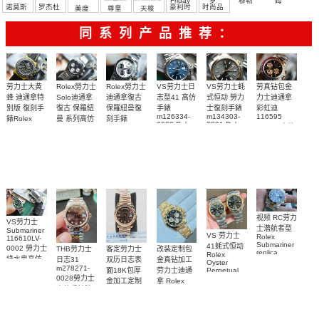
Friday
罗
穆勒
姆
诺莫斯
罗杰杜
豪利时
时尚品
美度
尊皇
天梭
彼
牌/原单
同系列产品推荐：
Rolex勞力士
劳力士大黄
Rolex勞力士
VS劳力士日
VS劳力士蚝
劳真钻包金
Solo迪通拿
蜂 迪通拿特
迪通拿復古
志型41 高仿
式恒动 勞力
力士迪通拿
復古 保羅紐
别版 復刻手
保羅紐曼復
手錶
士復刻手錶
彩虹迪
m126334-
m134303-
116595
曼 系列高仿
錶Rolex
刻手錶
0002 Rolex
0001 Rolex
RBOW 高仿
Bumblebee
Rolex Paul
復刻手錶
Replica
Oyster
blaken
Newman
手表腕錶
Perpetual
watch 腕表
Daytona
replica
replica
Replica
Replica
watch
Rolex watch
watch 腕表
Watch
Rainbow
视频 RC劳力
VS劳力士
士潜航者型
Submariner
VS 劳力士
Rolex
116610LV-
Submariner
41蚝式恒动
0002 勞力士
客定劳力士
改装定制包
THB劳力士
replica
Rolex
綠水鬼高仿
双历日志表
金真钻加工
日志31
watch 勞力
Oyster
m278271-
手錶(绿水
面18K包厚
劳力士迪通
Perpetual
士復刻手錶
0028勞力士
replica
鬼)Rolex
金加工定制
拿 Rolex
m126613ln-
watch
高仿手錶腕
Green Dial
Daytona
勞力士包金
0002腕表
m134303-
(Green
replica
表
復刻手錶
0001高仿手
Submariner)
watch
Rolex
Replica
custom gold
錶腕表
replica