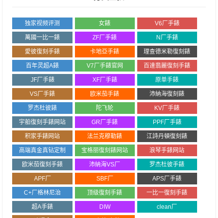
独家视频评测
女錶
V6厂手錶
萬國一比一錶
ZF厂手錶
N厂手錶
愛彼復刻手錶
卡地亞手錶
理查德米勒復刻錶
百年灵超A錶
V7厂手錶官网
百達翡麗復刻手錶
JF厂手錶
XF厂手錶
原单手錶
VS厂手錶
欧米茄手錶
沛納海復刻錶
罗杰杜彼錶
陀飞轮
KV厂手錶
宇舶復刻手錶网站
GR厂手錶
PPF厂手錶
积家手錶网站
法兰克穆勒錶
江詩丹頓復刻錶
高端真金真钻定制
宝格丽復刻錶网站
浪琴手錶网站
欧米茄復刻手錶
沛納海VS厂
罗杰杜彼手錶
APF厂
SBF厂
APS厂手錶
C+厂格林尼治
顶级復刻手錶
一比一復刻手錶
超A手錶
DIW
clean厂