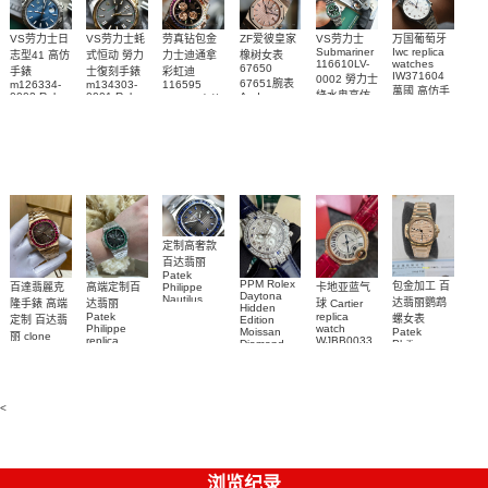
VS劳力士日
VS劳力士蚝
劳真钻包金
ZF爱彼皇家
VS劳力士
万国葡萄牙
Submariner
Iwc replica
志型41 高仿
式恒动 勞力
力士迪通拿
橡树女表
116610LV-
watches
67650
手錶
士復刻手錶
彩虹迪
IW371604
0002 勞力士
67651腕表
m126334-
m134303-
116595
萬國 高仿手
綠水鬼高仿
0002 Rolex
0001 Rolex
Audemars
RBOW 高仿
錶 腕表
Replica
Oyster
Piguet
手錶(绿水
手表腕錶
Perpetual
Replica
watch 腕表
鬼)Rolex
replica
Replica
watch 愛彼
Rolex watch
Green Dial
watch 腕表
高仿手錶
Rainbow
(Green
Submariner)
Replica
watch
定制高奢款
百达翡丽
Patek
PPM Rolex
包金加工 百
百達翡麗克
高端定制百
卡地亚蓝气
Philippe
Daytona
Nautilus
达翡丽鹦鹉
隆手錶 高端
达翡丽
球 Cartier
Hidden
replica
Patek
replica
螺女表
定制 百达翡
Edition
watch
Philippe
watch
Moissan
Patek
5711/111P-
丽 clone
replica
WJBB0033
Diamond
Philippe
Patek
001 百達翡
watches
Replica
卡地亞藍氣
replica
Philippe
5711/113P-
麗高仿手錶
Watch
watch
球高仿手錶
replica
001腕表百
7118/1R-
腕表
watches
腕表
010腕表
達翡麗復刻
5723/112R-
<
001腕表
手錶
浏览纪录