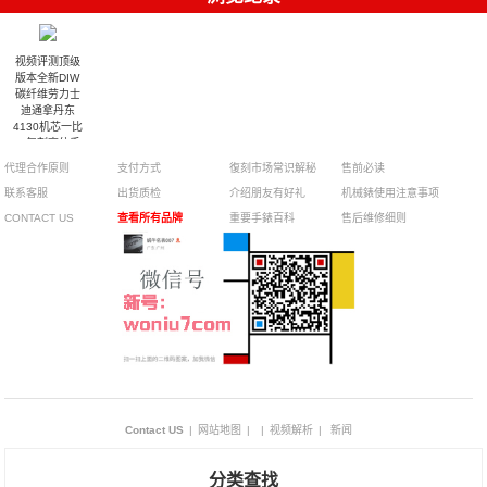
视频评测顶级
版本全新DIW
碳纤维劳力士
迪通拿丹东
4130机芯一比
一复刻高仿手
表
代理合作原则
支付方式
復刻市场常识解秘
售前必读
联系客服
出货质检
介绍朋友有好礼
机械錶使用注意事项
CONTACT US
查看所有品牌
重要手錶百科
售后维修细则
Contact US
|
网站地图
|
|
视频解析
|
新闻
分类查找