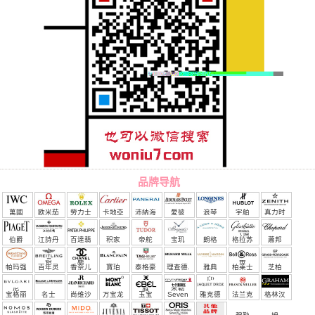
品牌导航
萬國
欧米茄
勞力士
卡地亞
沛納海
愛彼
浪琴
宇舶
真力时
（恒
伯爵
江詩丹
百達翡
积家
帝舵
宝玑
朗格
格拉苏
蕭邦
宝）
頓
麗
蒂
帕玛强
百年灵
香奈儿
寶珀
泰格豪
理查德.
雅典
柏莱士
芝柏
尼
雅
米勒
宝格丽
名士
尚维沙
万宝龙
玉宝
Seven
雅克德
法兰克
格林汉