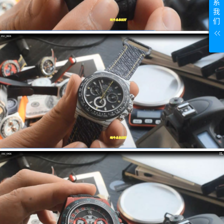
系
我
们