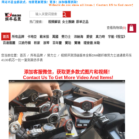
热门搜索：
视频解说
女士腕錶
原单正品
查看购物袋(
0
)
0
首页
所有品牌
卡地亞
歐米茄
萬國
勞力士
沛納海
愛彼
真力時
宇舶《恒宝》
百達翡麗
江詩丹頓
积家
浪琴
百年靈
寶珀
寶璣
理查德.米勒
您当前位置：
首页
⁄
所有品牌
⁄
勞力士
⁄ 视频评测顶级版本全新DIW碳纤维劳力士迪通拿丹东
4130机芯一比一复刻高仿手表
添加客服微信，获取更多款式图片和视频！
Contact Us To Get More Video And Items!