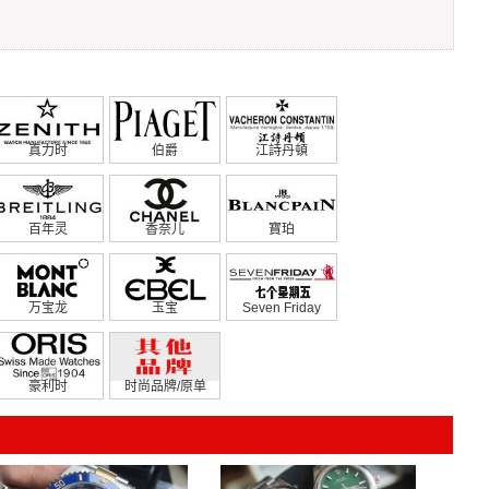
真力时
伯爵
江詩丹頓
百年灵
香奈儿
寶珀
万宝龙
玉宝
Seven Friday
豪利时
时尚品牌/原单