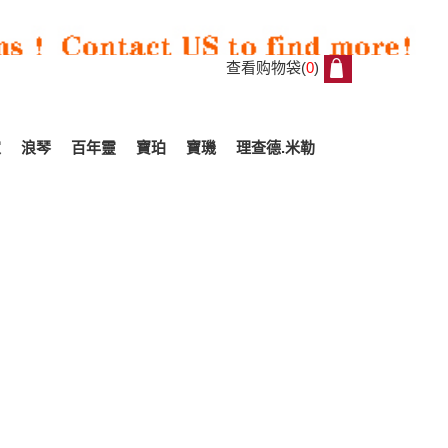
查看购物袋(
0
)
0
家
浪琴
百年靈
寶珀
寶璣
理查德.米勒