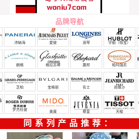
品牌导航
沛納海
愛彼
浪琴
宇舶（恒宝）
朗格
格拉苏蒂
蕭邦
帕玛强尼
芝柏
宝格丽
名士
尚维沙
罗杰杜彼
美度
尊皇
天梭
同系列产品推荐：