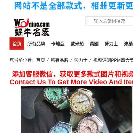
首页
所有品牌
卡地亞
歐米茄
萬國
勞力士
沛納
您当前位置：
首页
⁄
所有品牌
⁄
勞力士
⁄ 视频评测PPM四大
添加客服微信，获取更多款式图片和视
Contact Us To Get More Video And It