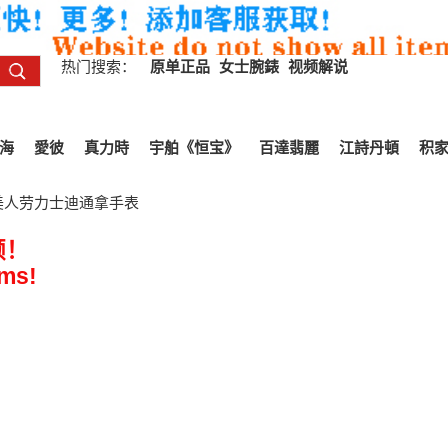
热门搜索：
原单正品
女士腕錶
视频解说
海
愛彼
真力時
宇舶《恒宝》
百達翡麗
江詩丹頓
积
美人劳力士迪通拿手表
频！
ems!