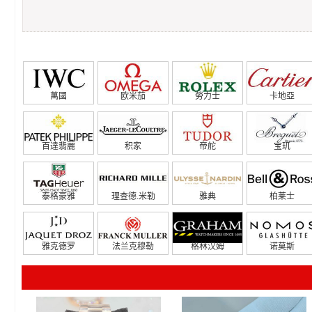
萬國
欧米茄
勞力士
卡地亞
百達翡麗
积家
帝舵
宝玑
泰格豪雅
理查德.米勒
雅典
柏莱士
雅克德罗
法兰克穆勒
格林汉姆
诺莫斯