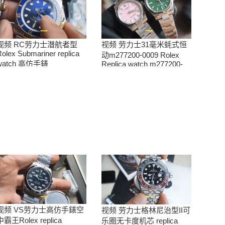
视频 RC劳力士潜航者型
视频 劳力士31毫米蚝式恒
olex Submariner replica
动m277200-0009 Rolex
watch 高仿手錶
Replica watch m277200-
m126613lb-0002腕表
0006女腕表 高仿手錶
视频 VS劳力士高仿手錶空
视频 劳力士格林尼治型II可
中霸王Rolex replica
乐圈无卡度机芯 replica