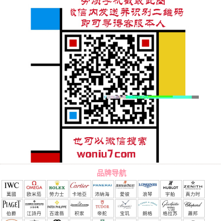
品牌导航
萬國
欧米茄
勞力士
卡地亞
沛納海
愛彼
浪琴
宇舶
真力时
（恒
伯爵
江詩丹
百達翡
积家
帝舵
宝玑
朗格
格拉苏
蕭邦