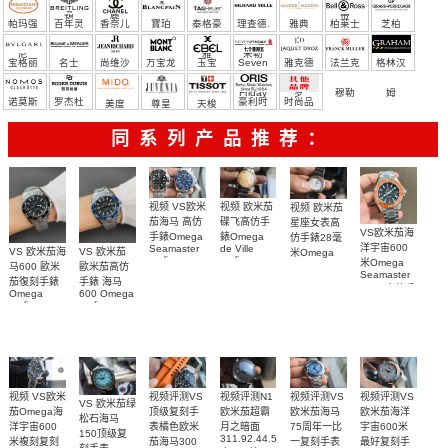
宝）
頓
麗
蒂
帕玛强
百年灵
香奈儿
寶珀
泰格豪
理查德.
雅典
柏莱士
芝柏
尼
雅
米勒
宝格丽
名士
尚维沙
万宝龙
玉宝
Seven
雅克德
法兰克
格林汉
Friday
罗
穆勒
姆
诺莫斯
罗杰杜
豪利时
时尚品
美度
尊皇
天梭
彼
牌/原单
同系列产品推荐：
视频 欧米茄
视频 VS欧米
视频 欧米茄
碟飞高仿手
茄海马 高仿
星座女表高
VS欧米茄海
錶Omega
手錶Omega
仿手錶28毫
洋宇宙600
de Ville
Seamaster
VS 欧米茄海
VS 欧米茄
米Omega
replica
replica
米Omega
Constellation
马600 歐米
歐米茄高仿
watch
watch 300
Seamaster
Replica
茄復刻手錶
手錶 海马
424.20.40.20.58.001
210.30.42.20.03.001
watch
copy 高仿手
Omega
600 Omega
腕表
腕表
131.25.28.60.55.003
錶
replica
replica
腕表
watches
watches
217.30.42.21.01.
217.30.42.21.01.001
217.30.42.21.01.002
腕表
腕表
腕表
视频评测VS
视频评测VS
视频评测VS
视频评测N1
视频 VS欧米
VS 欧米茄绿
顶级复刻手
欧米茄海洋
欧米茄海马
欧米茄超霸
茄Omega海
松石海马
表橘色欧米
宇宙600米
75周年一比
月之暗面
洋宇宙600
150顶级复
311.92.44.51.01.005
茄海马300
最好复刻手
一复刻手表
米複刻复刻