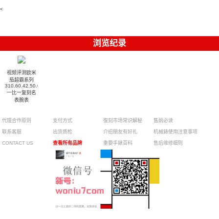
腕表
010腕表
達翡麗復刻
5723/112R-
<
001腕表
手錶
浏览纪录
视频评测欧米
茄超霸系列
310.60.42.50.02.001
一比一复刻名
表腕表
代理合作原则
支付方式
復刻市场常识解秘
售前必读
联系客服
出货质检
介绍朋友有好礼
机械錶使用注意事项
CONTACT US
查看所有品牌
重要手錶百科
售后维修细则