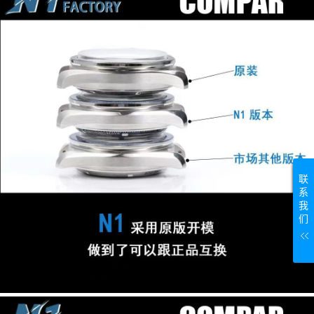
联
系
我
们