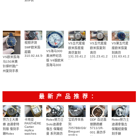
刻手表
广州一比一
215.30.40.20.03.002
米
表
手表
220.32.41.21.03.001
腕表
复刻手表腕
210.30.42.20.01.018
215.92.44.21.99.
217.30.42.21.01.002，
腕表
腕表
腕表
表(墨黑)
217.30.42.21.01.001
腕表
视频评测
VS五代星座
VS五代星座
VS第五代星
SMF欧米茄
欧米茄星座
欧米茄复刻
座欧米茄复
VS海马300
超霸
高仿复刻
高仿
刻高仿
310.92.44.50.06.001
美洲杯纪念
131.33.41.21.06.001
131.23.41.21.06.001
131.63.41.21.03.
VS欧米茄海
广州一比一
版 V4版欧米
腕表
腕表
腕表
马150米黄
复刻高仿腕
茄海马300
针撑杆跳广
表
复刻手表
州复刻手表
210.30.42.20.04.002
网站
腕表
220.12.41.21.03.009
腕表
最新产品推荐：
Rolex勞力士
劳力士大黄
卡地亚
宝玑传世系
DDF 百达翡
Rolex勞力士
PANTHÈRE
Solo迪通拿
蜂 迪通拿特
列
丽鹦鹉螺
迪通拿復古
Cartier
7057BB/G9/9W6
5711/1R-
復古 保羅紐
别版 復刻手
保羅紐曼復
replica
Breguet
001 高仿手
曼 系列高仿
錶Rolex
watches
刻手錶
replica
WJPN0016
錶 Patek
Bumblebee
Rolex Paul
復刻手錶