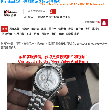
热门搜索：
视频解说
女士腕錶
原单正品
查看购物袋(
0
)
0
首页
所有品牌
卡地亞
歐米茄
萬國
勞力士
沛納海
愛彼
真力時
宇舶《恒宝》
百達翡麗
江詩丹頓
积家
浪琴
百年靈
寶珀
寶璣
理查德.米勒
您当前位置：
首页
⁄
所有品牌
⁄
歐米茄
⁄ 视频评测欧米茄超霸系列310.60.42.50.02.001一比一
复刻名表腕表
添加客服微信，获取更多款式图片和视频！
Contact Us To Get More Video And Items!