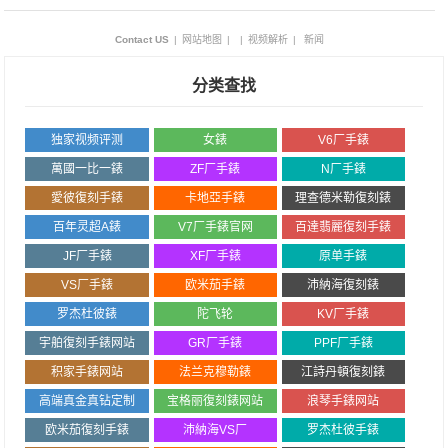
Contact US
|
网站地图
|
|
视频解析
|
新闻
分类查找
独家视频评测
女錶
V6厂手錶
萬國一比一錶
ZF厂手錶
N厂手錶
愛彼復刻手錶
卡地亞手錶
理查德米勒復刻錶
百年灵超A錶
V7厂手錶官网
百達翡麗復刻手錶
JF厂手錶
XF厂手錶
原单手錶
VS厂手錶
欧米茄手錶
沛納海復刻錶
罗杰杜彼錶
陀飞轮
KV厂手錶
宇舶復刻手錶网站
GR厂手錶
PPF厂手錶
积家手錶网站
法兰克穆勒錶
江詩丹頓復刻錶
高端真金真钻定制
宝格丽復刻錶网站
浪琴手錶网站
欧米茄復刻手錶
沛納海VS厂
罗杰杜彼手錶