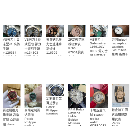
watches 寶
blaken
Philippe
Newman
卡地亞復刻
璣高仿手錶
Daytona
Nautilus
replica
手錶 腕表
Replica
replica
watch
腕表
Watch
watch
VS劳力士日
VS劳力士蚝
劳真钻包金
ZF爱彼皇家
VS劳力士
万国葡萄牙
Submariner
Iwc replica
志型41 高仿
式恒动 勞力
力士迪通拿
橡树女表
116610LV-
watches
67650
手錶
士復刻手錶
彩虹迪
IW371604
0002 勞力士
67651腕表
m126334-
m134303-
116595
萬國 高仿手
綠水鬼高仿
0002 Rolex
0001 Rolex
Audemars
RBOW 高仿
錶 腕表
Replica
Oyster
Piguet
手錶(绿水
手表腕錶
Perpetual
Replica
watch 腕表
鬼)Rolex
replica
Replica
watch 愛彼
Rolex watch
Green Dial
watch 腕表
高仿手錶
Rainbow
(Green
Submariner)
Replica
watch
定制高奢款
百达翡丽
Patek
PPM Rolex
包金加工 百
百達翡麗克
高端定制百
卡地亚蓝气
Philippe
Daytona
Nautilus
达翡丽鹦鹉
隆手錶 高端
达翡丽
球 Cartier
Hidden
replica
Patek
replica
螺女表
定制 百达翡
Edition
watch
Philippe
watch
Moissan
Patek
5711/111P-
丽 clone
replica
WJBB0033
Diamond
Philippe
Patek
001 百達翡
watches
Replica
卡地亞藍氣
replica
Philippe
5711/113P-
麗高仿手錶
Watch
watch
球高仿手錶
replica
001腕表百
7118/1R-
腕表
watches