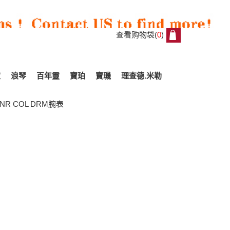
查看购物袋(
0
)
0
家
浪琴
百年靈
寶珀
寶璣
理查德.米勒
NR COL DRM腕表