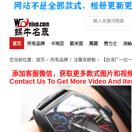
首页
所有品牌
卡地亞
歐米茄
萬國
勞力士
沛納
您当前位置：
首页
⁄
所有品牌
⁄
法蘭克穆勒
⁄ 【台湾厂一比一复刻
添加客服微信，获取更多款式图片和视
Contact Us To Get More Video And It