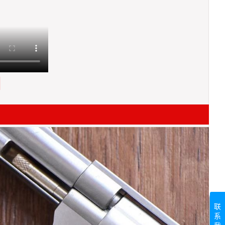
测
联
系