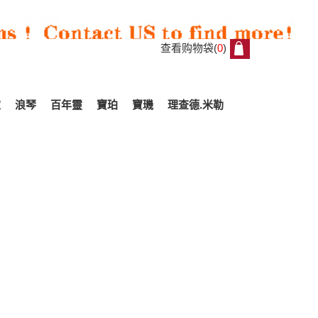
查看购物袋(
0
)
0
家
浪琴
百年靈
寶珀
寶璣
理查德.米勒