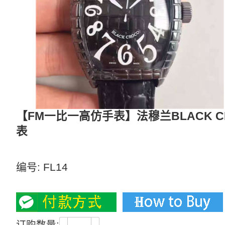
【FM一比一高仿手表】法穆兰BLACK CRO
表
黑白全陶瓷表壳可选 蓝宝冷膜玻璃
编号:
FL14
2800
订购数量: