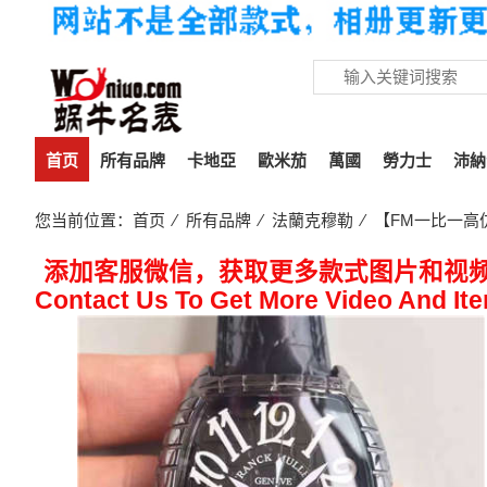
首页
所有品牌
卡地亞
歐米茄
萬國
勞力士
沛納
您当前位置：
首页
⁄
所有品牌
⁄
法蘭克穆勒
⁄ 【FM一比一高仿
添加客服微信，获取更多款式图片和视
Contact Us To Get More Video And It