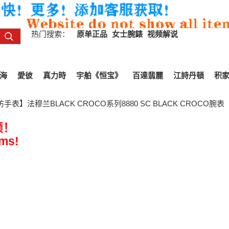
热门搜索：
原单正品
女士腕錶
视频解说
海
愛彼
真力時
宇舶《恒宝》
百達翡麗
江詩丹頓
积
手表】法穆兰BLACK CROCO系列8880 SC BLACK CROCO腕表
频！
ems!