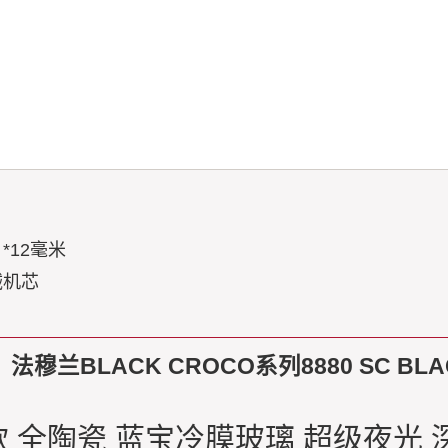
0 *12毫米
械机芯
兰BLACK CROCO系列8880 SC BLAC
款 全陶瓷 蓝宝冷膜玻璃 超级夜光