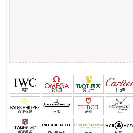
萬國
欧米茄
勞力士
卡地亞
百達翡麗
积家
帝舵
宝玑
泰格豪雅
理查德.米勒
雅典
柏莱士