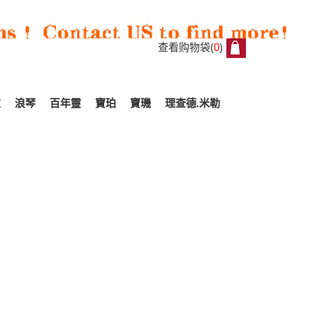
查看购物袋(
0
)
0
家
浪琴
百年靈
寶珀
寶璣
理查德.米勒