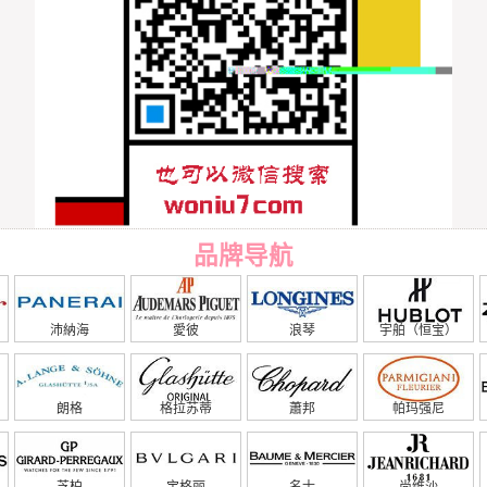
品牌导航
沛納海
愛彼
浪琴
宇舶（恒宝）
朗格
格拉苏蒂
蕭邦
帕玛强尼
芝柏
宝格丽
名士
尚维沙