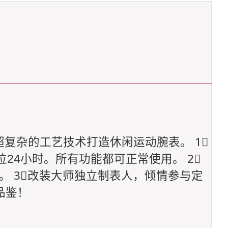
以超复杂的工艺技术打造休闲运动腕表。 1⃣️
24小时。所有功能都可正常使用。 2⃣️
。 3⃣️改装大师独立制表人，倾情参与定
品鉴！