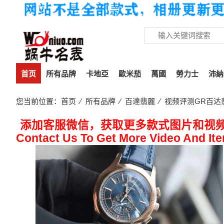
首页
所有品牌
卡地亞
歐米茄
萬國
勞力士
沛納
您当前位置：
首页
⁄
所有品牌
⁄
百達翡麗
⁄ 视频评测GR百达
添加客服微信，获取更多款式图片和视
Contact Us To Get More Video And It