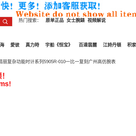
热门搜索：
原单正品
女士腕錶
视频解说
海
愛彼
真力時
宇舶《恒宝》
百達翡麗
江詩丹頓
积
翡丽复杂功能时计系列5905R-010一比一复刻广州高仿腕表
频！
ems!