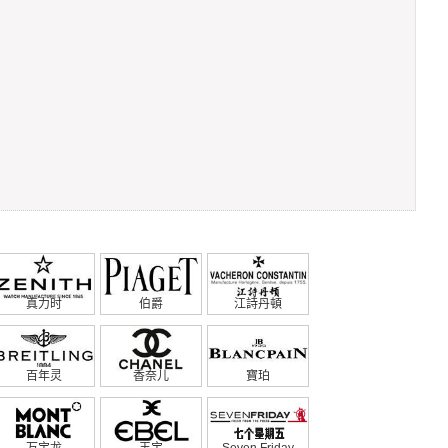
真力时
伯爵
江詩丹頓
百年灵
香奈儿
寶珀
万宝龙
玉宝
Seven Friday