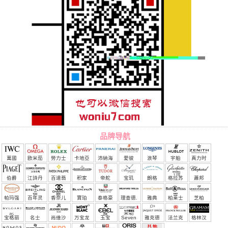
品牌导航
萬國
欧米茄
勞力士
卡地亞
沛納海
愛彼
浪琴
宇舶
真力时
（恒
伯爵
江詩丹
百達翡
积家
帝舵
宝玑
朗格
格拉苏
蕭邦
宝）
頓
麗
蒂
帕玛强
百年灵
香奈儿
寶珀
泰格豪
理查德.
雅典
柏莱士
芝柏
尼
雅
米勒
宝格丽
名士
尚维沙
万宝龙
玉宝
Seven
雅克德
法兰克
格林汉