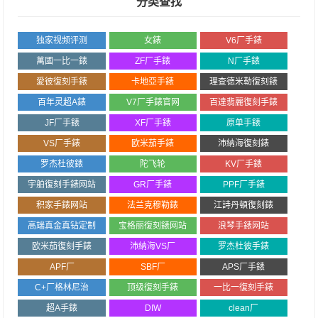
分类查找
独家视频评测
女錶
V6厂手錶
萬國一比一錶
ZF厂手錶
N厂手錶
愛彼復刻手錶
卡地亞手錶
理查德米勒復刻錶
百年灵超A錶
V7厂手錶官网
百達翡麗復刻手錶
JF厂手錶
XF厂手錶
原单手錶
VS厂手錶
欧米茄手錶
沛納海復刻錶
罗杰杜彼錶
陀飞轮
KV厂手錶
宇舶復刻手錶网站
GR厂手錶
PPF厂手錶
积家手錶网站
法兰克穆勒錶
江詩丹頓復刻錶
高端真金真钻定制
宝格丽復刻錶网站
浪琴手錶网站
欧米茄復刻手錶
沛納海VS厂
罗杰杜彼手錶
APF厂
SBF厂
APS厂手錶
C+厂格林尼治
顶级復刻手錶
一比一復刻手錶
超A手錶
DIW
clean厂