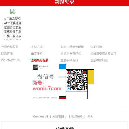
浏览纪录
N厂出品镂空
AET改装迪通
拿碳纤维表圈
塗鴉盘面色彩
一比一复刻表
网站机械美学
一览无余
代理合作原则
支付方式
復刻市场常识解秘
售前必读
联系客服
出货质检
介绍朋友有好礼
机械錶使用注意事项
CONTACT US
查看所有品牌
重要手錶百科
售后维修细则
Contact US
|
网站地图
|
|
视频解析
|
新闻