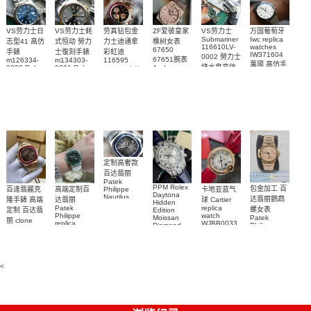
VS劳力士日
VS劳力士蚝
劳真钻包金
ZF爱彼皇家
VS劳力士
万国葡萄牙
Submariner
Iwc replica
志型41 高仿
式恒动 勞力
力士迪通拿
橡树女表
116610LV-
watches
67650
手錶
士復刻手錶
彩虹迪
IW371604
0002 勞力士
67651腕表
m126334-
m134303-
116595
萬國 高仿手
綠水鬼高仿
0002 Rolex
0001 Rolex
Audemars
RBOW 高仿
錶 腕表
Replica
Oyster
Piguet
手錶(绿水
手表腕錶
Perpetual
Replica
watch 腕表
鬼)Rolex
replica
Replica
watch 愛彼
Rolex watch
Green Dial
watch 腕表
高仿手錶
Rainbow
(Green
Submariner)
Replica
watch
定制高奢款
百达翡丽
Patek
PPM Rolex
包金加工 百
百達翡麗克
高端定制百
卡地亚蓝气
Philippe
Daytona
Nautilus
达翡丽鹦鹉
隆手錶 高端
达翡丽
球 Cartier
Hidden
replica
Patek
replica
螺女表
定制 百达翡
Edition
watch
Philippe
watch
Moissan
Patek
5711/111P-
丽 clone
replica
WJBB0033
Diamond
Philippe
Patek
001 百達翡
watches
Replica
卡地亞藍氣
replica
Philippe
5711/113P-
麗高仿手錶
Watch
watch
球高仿手錶
replica
001腕表百
7118/1R-
腕表
watches
腕表
010腕表
達翡麗復刻
5723/112R-
<
001腕表
手錶