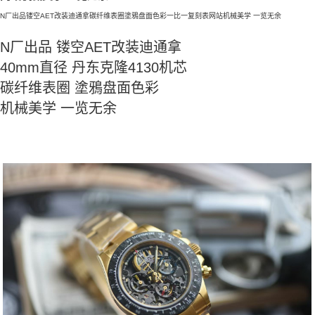
N厂出品镂空AET改装迪通拿碳纤维表圈塗鴉盘面色彩一比一复刻表网站机械美学 一览无余
N厂出品 镂空AET改装迪通拿
40mm直径 丹东克隆4130机芯
碳纤维表圈 塗鴉盘面色彩
机械美学 一览无余