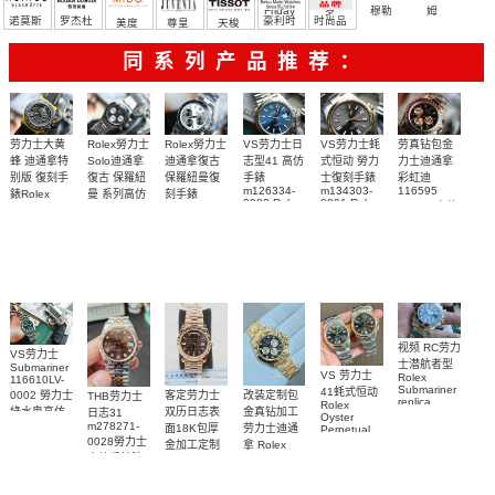
Friday
罗
穆勒
姆
诺莫斯
罗杰杜
豪利时
时尚品
美度
尊皇
天梭
彼
牌/原单
同系列产品推荐：
Rolex勞力士
劳力士大黄
Rolex勞力士
VS劳力士日
VS劳力士蚝
劳真钻包金
Solo迪通拿
蜂 迪通拿特
迪通拿復古
志型41 高仿
式恒动 勞力
力士迪通拿
復古 保羅紐
别版 復刻手
保羅紐曼復
手錶
士復刻手錶
彩虹迪
m126334-
m134303-
116595
曼 系列高仿
錶Rolex
刻手錶
0002 Rolex
0001 Rolex
RBOW 高仿
Bumblebee
Rolex Paul
復刻手錶
Replica
Oyster
blaken
Newman
手表腕錶
Perpetual
watch 腕表
Daytona
replica
replica
Replica
Replica
watch
Rolex watch
watch 腕表
Watch
Rainbow
视频 RC劳力
VS劳力士
士潜航者型
Submariner
VS 劳力士
Rolex
116610LV-
Submariner
41蚝式恒动
0002 勞力士
客定劳力士
改装定制包
THB劳力士
replica
Rolex
綠水鬼高仿
双历日志表
金真钻加工
日志31
watch 勞力
Oyster
m278271-
手錶(绿水
面18K包厚
劳力士迪通
Perpetual
士復刻手錶
0028勞力士
replica
鬼)Rolex
金加工定制
拿 Rolex
m126613ln-
watch
高仿手錶腕
Green Dial
Daytona
勞力士包金
0002腕表
m134303-
(Green
replica
表
復刻手錶
0001高仿手
Submariner)
watch
Rolex
Replica
custom gold