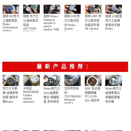
錶腕表
replica
watch
and
watch
diamonds
m126508-
0003腕表
视频 VS配重
视频 KRF 劳
视频 Rolex
视频 KRF劳
视频 RC劳力
视频 劳力士
Datejust
劳力士迪通
力士蚝式恒
力士蚝式恒
士潜航者型
31毫米蚝式
women's
Rolex
拿高仿手錶
动复刻手表
动 Rolex
恒动
watch
Submariner
Rolex
36 cloned
Oyster
m277200-
replica THB
replica
replica
watch
Perpetual
0009 Rolex
劳力士31日
watch 高仿
watch
m126000-
Replica
Replica
志型高仿手
m116509-
watch
0005腕表
watch 高仿
手錶
m277200-
0071腕表
錶m278274-
m126613lb-
手錶
0006女腕表
0032腕表
0002腕表
m126000-
高仿手錶
0006腕表
最新产品推荐：
Rolex勞力士
劳力士大黄
卡地亚
宝玑传世系
DDF 百达翡
Rolex勞力士
PANTHÈRE
Solo迪通拿
蜂 迪通拿特
列
丽鹦鹉螺
迪通拿復古
Cartier
7057BB/G9/9W6
5711/1R-
復古 保羅紐
别版 復刻手
保羅紐曼復
replica
Breguet
001 高仿手
曼 系列高仿
錶Rolex
watches
刻手錶
replica
WJPN0016
錶 Patek
Bumblebee
Rolex Paul
復刻手錶
watches 寶
blaken
Philippe
Newman
卡地亞復刻
璣高仿手錶
Daytona
Nautilus
replica
手錶 腕表
Replica
replica
watch
腕表
Watch
watch