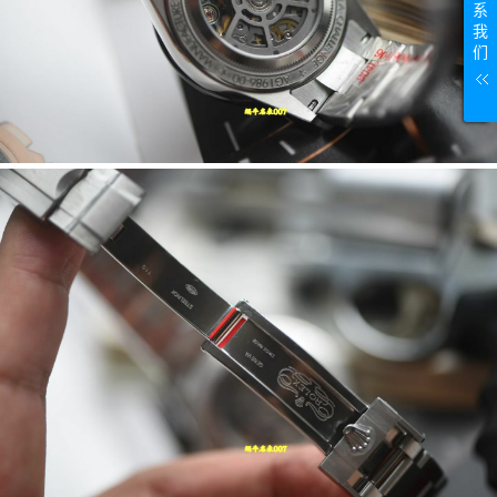
系
我
们