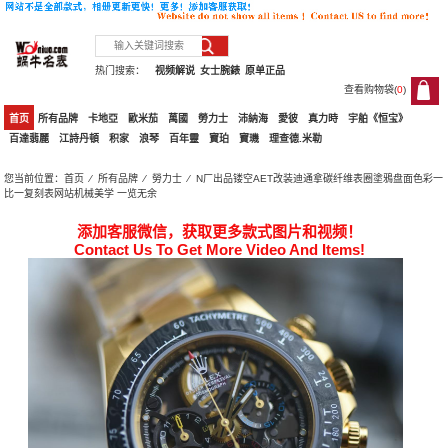
热门搜索：
视频解说
女士腕錶
原单正品
查看购物袋(
0
)
0
首页
所有品牌
卡地亞
歐米茄
萬國
勞力士
沛納海
愛彼
真力時
宇舶《恒宝》
百達翡麗
江詩丹頓
积家
浪琴
百年靈
寶珀
寶璣
理查德.米勒
您当前位置：
首页
⁄
所有品牌
⁄
勞力士
⁄ N厂出品镂空AET改装迪通拿碳纤维表圈塗鴉盘面色彩一
比一复刻表网站机械美学 一览无余
添加客服微信，获取更多款式图片和视频！
Contact Us To Get More Video And Items!