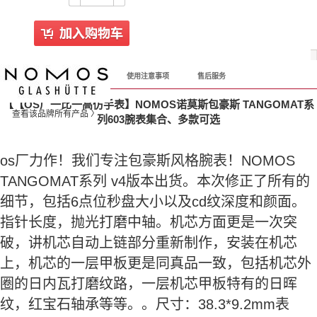
产品详情
购前必读
使用注意事项
售后服务
【【OS厂一比一高仿手表】NOMOS诺莫斯包豪斯 TANGOMAT系
查看该品牌所有产品 〉
列603腕表集合、多款可选
os厂力作！我们专注包豪斯风格腕表！NOMOS
TANGOMAT系列 v4版本出货。本次修正了所有的
细节，包括6点位秒盘大小以及cd纹深度和颜面。
指针长度，抛光打磨中轴。机芯方面更是一次突
破，讲机芯自动上链部分重新制作，安装在机芯
上，机芯的一层甲板更是同真品一致，包括机芯外
圈的日内瓦打磨纹路，一层机芯甲板特有的日晖
纹，红宝石轴承等等。。尺寸：38.3*9.2mm表