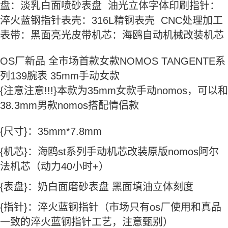
盘：淡乳白面喷砂表盘 油光立体字体印刷指针：
淬火蓝钢指针表壳：316L精钢表壳 CNC处理加工
表带：黑面亮光皮带机芯：海鸥自动机械改装机芯
OS厂新品 全市场首款女款NOMOS TANGENTE系
列139腕表 35mm手动女款
{注意注意!!!}本款为35mm女款手动nomos，可以和
38.3mm男款nomos搭配情侣款
{尺寸}：35mm*7.8mm
{机芯}：海鸥st系列手动机芯改装原版nomos阿尔
法机芯（动力40小时+）
{表盘}：奶白面磨砂表盘 黑面填油立体刻度
{指针}：淬火蓝钢指针（市场只有os厂使用和真品
一致的淬火蓝钢指针工艺，注意甄别）