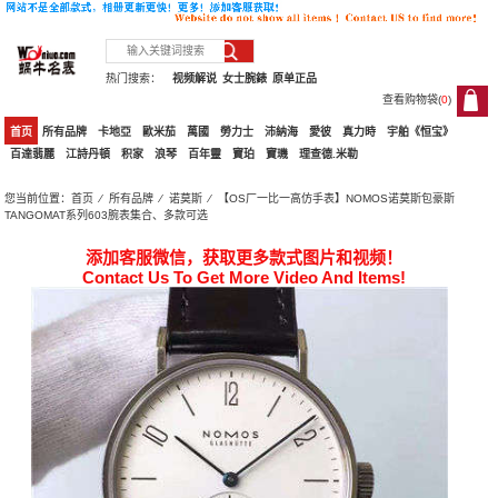
热门搜索：
视频解说
女士腕錶
原单正品
查看购物袋(
0
)
0
首页
所有品牌
卡地亞
歐米茄
萬國
勞力士
沛納海
愛彼
真力時
宇舶《恒宝》
百達翡麗
江詩丹頓
积家
浪琴
百年靈
寶珀
寶璣
理查德.米勒
您当前位置：
首页
⁄
所有品牌
⁄
诺莫斯
⁄ 【OS厂一比一高仿手表】NOMOS诺莫斯包豪斯
TANGOMAT系列603腕表集合、多款可选
添加客服微信，获取更多款式图片和视频！
Contact Us To Get More Video And Items!