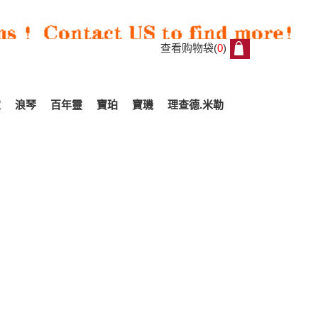
查看购物袋(
0
)
0
家
浪琴
百年靈
寶珀
寶璣
理查德.米勒