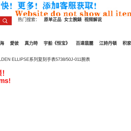
热门搜索：
原单正品
女士腕錶
视频解说
海
愛彼
真力時
宇舶《恒宝》
百達翡麗
江詩丹頓
积
EN ELLIPSE系列复刻手表5738/50J-011腕表
频！
ems!