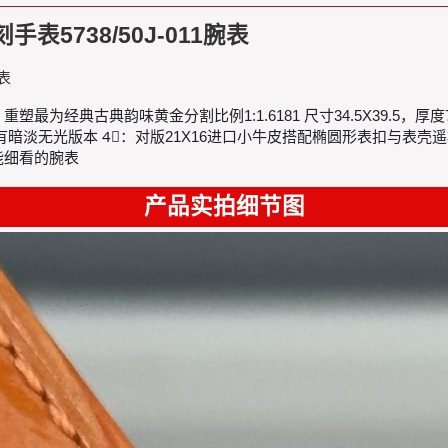
手表5738/50J-011腕表
腕表
38系列 1⃣️：重塑最为经典古典韵味黄金分割比例1:1.6181 尺寸34.5X39.
无光版本 4⃣️：对版21X16进口小牛皮搭配椭圆形表扣与表壳遥相呼
能细看的腕表
产品实拍细节图