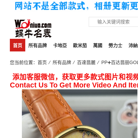
首页
所有品牌
卡地亞
歐米茄
萬國
勞力士
沛納
您当前位置：
首页
⁄
所有品牌
⁄
百達翡麗
⁄ PP➕百达翡丽GOLD
添加客服微信，获取更多款式图片和视
Contact Us To Get More Video And It