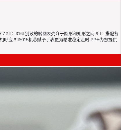
5，厚度7.7 2⃣️：316L别致的椭圆表壳介于圆形和矩形之间 3⃣️：搭配各
应 5⃣️9015机芯赋予手表更为精准稳定走时 PP➕为您提供