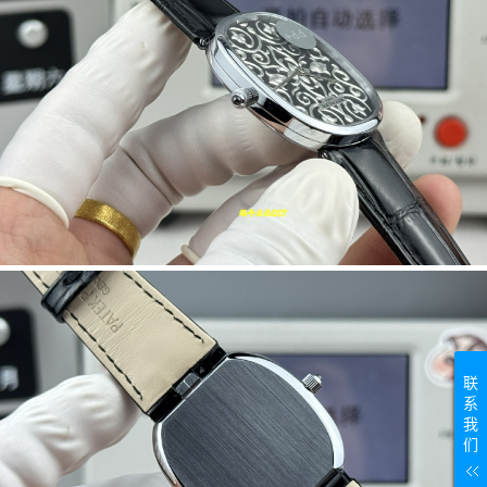
联
系
我
们