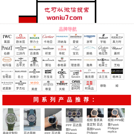
品牌导航
萬國
欧米茄
勞力士
卡地亞
沛納海
愛彼
浪琴
宇舶
真力时
（恒
伯爵
江詩丹
百達翡
积家
帝舵
宝玑
朗格
格拉苏
蕭邦
宝）
頓
麗
蒂
帕玛强
百年灵
香奈儿
寶珀
泰格豪
理查德.
雅典
柏莱士
芝柏
尼
雅
米勒
宝格丽
名士
尚维沙
万宝龙
玉宝
Seven
雅克德
法兰克
格林汉
Friday
罗
穆勒
姆
诺莫斯
罗杰杜
豪利时
时尚品
美度
尊皇
天梭
彼
牌/原单
同系列产品推荐：
视频 整表真
视频 PPM配
金定制 百达
重Patek
PPF 百达翡
Philippe
翡丽Patek
丽Patek
replica
Philippe
Philippe
高级定制包
百达翡丽
PPF 百达翡