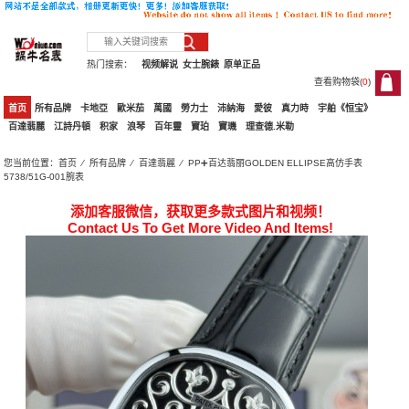
热门搜索：
视频解说
女士腕錶
原单正品
查看购物袋(
0
)
0
首页
所有品牌
卡地亞
歐米茄
萬國
勞力士
沛納海
愛彼
真力時
宇舶《恒宝》
百達翡麗
江詩丹頓
积家
浪琴
百年靈
寶珀
寶璣
理查德.米勒
您当前位置：
首页
⁄
所有品牌
⁄
百達翡麗
⁄ PP➕百达翡丽GOLDEN ELLIPSE高仿手表
5738/51G-001腕表
添加客服微信，获取更多款式图片和视频！
Contact Us To Get More Video And Items!