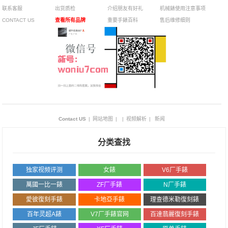
联系客服
出货质检
介绍朋友有好礼
机械錶使用注意事项
CONTACT US
查看所有品牌
重要手錶百科
售后维修细则
Contact US
|
网站地图
|
|
视频解析
|
新闻
分类查找
独家视频评测
女錶
V6厂手錶
萬國一比一錶
ZF厂手錶
N厂手錶
愛彼復刻手錶
卡地亞手錶
理查德米勒復刻錶
百年灵超A錶
V7厂手錶官网
百達翡麗復刻手錶