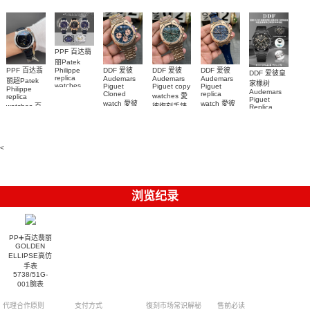
watch
腕表
腕表
5268/461G-
001包金真
钻 腕表
PPF 百达翡
丽Patek
Philippe
PPF 百达翡
DDF 爱彼
DDF 爱彼
DDF 爱彼
DDF 爱彼皇
replica
Audemars
Audemars
Audemars
丽超Patek
家橡树
watches
Piguet
Piguet copy
Piguet
Philippe
Audemars
6102R-001
Cloned
replica
watches 愛
replica
Piguet
百達翡麗高
watch 愛彼
watch 愛彼
watches 百
彼復刻手錶
Replica
仿手錶 腕表
高仿手錶
高仿手錶
watch
26240OR.OO.1320OR.08
99999
達翡麗復刻
99999
26240CE.OO.122
26239OR.OO.1220OR.01
26240OR.OO.D315CR.02
腕表
手錶
26240CE.OO.122
腕表
腕表
6104G-001
腕表
腕表
<
浏览纪录
PP➕百达翡丽
GOLDEN
ELLIPSE高仿
手表
5738/51G-
001腕表
代理合作原则
支付方式
復刻市场常识解秘
售前必读