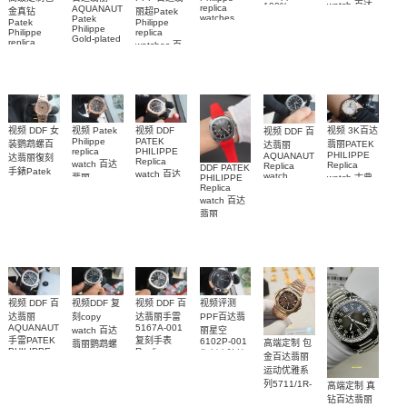
watch 百达
100%
replica
AQUANAUT
金真钻
丽超Patek
replica
watches
Patek
翡丽复刻手
Patek
Philippe
watches
6102R-001
Philippe
Philippe
表
replica
5712/1R-
Gold-plated
百達翡麗高
replica
AQUANAUT
watches 百
real
001復刻手
5261R-001
仿手錶 腕表
watch百达翡
diamonds
達翡麗復刻
錶腕表
腕表
丽
Replica
手錶
watch
AQUANAUT
6104G-001
5268/461G-
5267/200A-
腕表
001包金真
011復刻手錶
钻 腕表
腕表
视频 DDF 女
视频 3K百达
视频 DDF
视频 Patek
视频 DDF 百
PATEK
Philippe
装鹦鹉螺百
翡丽PATEK
达翡丽
PHILIPPE
replica
PHILIPPE
AQUANAUT
达翡丽復刻
Replica
watch 百达
Replica
Replica
DDF PATEK
手錶Patek
watch 百达
watch
watch 古典
PHILIPPE
翡丽
Philippe
5167A-
翡丽复刻手
Replica
AQUANAUT
表高仿手錶
replica
001，
watch 百达
表
復刻手錶
watch
5227R-001
5167A-
7118/1200R-
AQUANAUT
5164R-001
翡丽
腕表
012，
001腕表
系列5167R-
AQUANAUT
腕表
5167R-001
系列5167A-
001腕表
腕表
012 復刻手
表錶
视频评测
视频 DDF 百
视频 DDF 百
视频DDF 复
PPF百达翡
达翡丽手雷
达翡丽
刻copy
5167A-001
AQUANAUT
丽星空
watch 百达
复刻手表
手雷PATEK
6102P-001
高端定制 包
翡丽鹦鹉螺
Replica
PHILIPPE
復刻表腕錶
5711/1A-
金百达翡丽
watch
replica
001Replica
运动优雅系
watch
腕表
5167A-001
列5711/1R-
高端定制 真
腕表
001一比一
钻百达翡丽