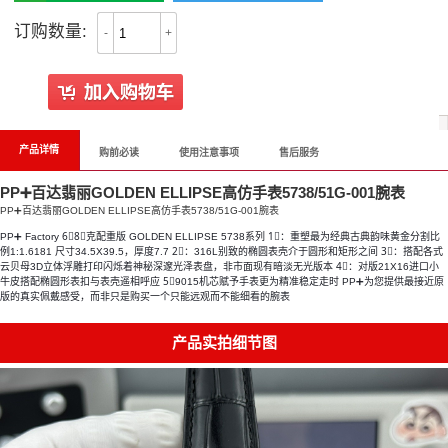
订购数量:
-
+
产品详情
购前必读
使用注意事项
售后服务
PP➕百达翡丽GOLDEN ELLIPSE高仿手表5738/51G-001腕表
PP➕百达翡丽GOLDEN ELLIPSE高仿手表5738/51G-001腕表
PP➕ Factory 6⃣️8⃣️克配重版 GOLDEN ELLIPSE 5738系列 1⃣️：重塑最为经典古典韵味黄金分割比
例1:1.6181 尺寸34.5X39.5，厚度7.7 2⃣️：316L别致的椭圆表壳介于圆形和矩形之间 3⃣️：搭配各式
云贝母3D立体浮雕打印闪烁着神秘深邃光泽表盘，非市面现有暗淡无光版本 4⃣️：对版21X16进口小
牛皮搭配椭圆形表扣与表壳遥相呼应 5⃣️9015机芯赋予手表更为精准稳定走时 PP➕为您提供最接近原
版的真实佩戴感受，而非只是购买一个只能远观而不能细看的腕表
产品实拍细节图