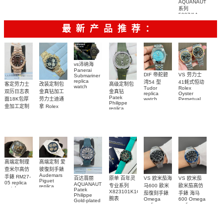
AQUANAUT
复刻腕表
系列
5087/1A-
001 女士手
最新产品推荐：
表顶级复刻
vs沛纳海
Panerai
DIF 帝舵碧
VS 劳力士
Submariner
replica
湾54 型
41蚝式恒动
客定劳力士
改装定制包
高级定制包
watch
Tudor
Rolex
双历日志表
金真钻加工
金真钻
PAM01698
replica
Oyster
Patek
沛納海高仿
面18K包厚
劳力士迪通
watch
Perpetual
Philippe
M79000-
replica
手錶
金加工定制
拿 Rolex
replica
watch
0001 高仿手
PAM1698
Daytona
勞力士包金
watch百达翡
m134303-
replica
錶腕表
腕表
復刻手錶
0001高仿手
丽
watch
Rolex
custom gold
AQUANAUT
錶腕表
replica
and
5267/200A-
watch
diamonds
011復刻手錶
m126508-
腕表
0003腕表
高端定制理
高端定制 爱
查米尔高仿
彼復刻手錶
Audemars
手錶 RM27-
百达翡丽
原单 百年灵
VS 欧米茄海
VS 欧米茄
Piguet
05 replica
AQUANAUT
专业系列
马600 歐米
歐米茄高仿
replica
watch
Patek
watches
X823101K1C1S1
茄復刻手錶
手錶 海马
Richard
Philippe
26579CB.OO.1225CB.01
腕表
Mille RM 27-
Omega
600 Omega
Gold-plated
腕表
replica
replica
real
05腕表
watches
watches
diamonds
217.30.42.21.01.001
217.30.42.21.01.
Replica