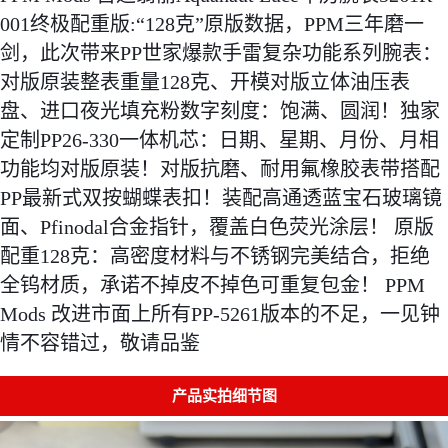
001终极配重版:“128克”原版数据，PPM三年磨一
剑，此次带来PP世家爆款手雷复杂功能系列腕表：
对版原装整表重量128克、开模对版立体油压表
盘、进口夜光填充粉数字刻度：饱满、圆润！独家
定制PP26-330一体机芯：日期、星期、月份、月相
功能均对版原装！对版抗磨、耐用氟橡胶表带搭配
PP最新式双按蝴蝶表扣！装配高通透蓝宝石玻璃镜
面、Pfinodal合金指针，覆盖白色荧光涂层！ 原版
配重128克：高密度材料与不锈钢完美结合，拒绝
全钨材质，承诺不掉皮不掉色可重复包金！ PPM 
Mods 改进市面上所有PP-5261版本的不足，一见钟
情不容错过，敬请品鉴
产品实拍细节图