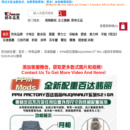
热门搜索：
视频解说
女士腕錶
原单正品
查看购物袋(
0
)
0
首页
所有品牌
卡地亞
歐米茄
萬國
勞力士
沛納海
愛彼
真力時
宇舶《恒宝》
百達翡麗
江詩丹頓
积家
浪琴
百年靈
寶珀
寶璣
理查德.米勒
您当前位置：
首页
⁄
所有品牌
⁄
百達翡麗
⁄ PPM百达翡丽AQUANAUT广州1:1复刻手表网站
5261R-001腕表
添加客服微信，获取更多款式图片和视频！
Contact Us To Get More Video And Items!