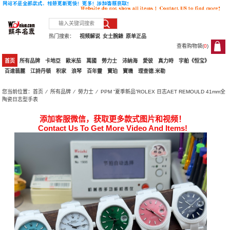
热门搜索：
视频解说
女士腕錶
原单正品
查看购物袋(
0
)
0
首页
所有品牌
卡地亞
歐米茄
萬國
勞力士
沛納海
愛彼
真力時
宇舶《恒宝》
百達翡麗
江詩丹頓
积家
浪琴
百年靈
寶珀
寶璣
理查德.米勒
您当前位置：
首页
⁄
所有品牌
⁄
勞力士
⁄ PPM “夏季新品”ROLEX 日志AET REMOULD 41mm全
陶瓷日志型手表
添加客服微信，获取更多款式图片和视频！
Contact Us To Get More Video And Items!