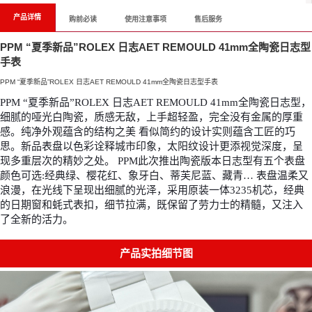
产品详情
购前必读
使用注意事项
售后服务
PPM “夏季新品”ROLEX 日志AET REMOULD 41mm全陶瓷日志型
手表
PPM “夏季新品”ROLEX 日志AET REMOULD 41mm全陶瓷日志型手表
PPM “夏季新品”ROLEX 日志AET REMOULD 41mm全陶瓷日志型，
细腻的哑光白陶瓷，质感无敌，上手超轻盈，完全没有金属的厚重
感。纯净外观蕴含的结构之美 看似简约的设计实则蕴含工匠的巧
思。新品表盘以色彩诠释城市印象，太阳纹设计更添视觉深度，呈
现多重层次的精妙之处。 PPM此次推出陶瓷版本日志型有五个表盘
颜色可选:经典绿、樱花红、象牙白、蒂芙尼蓝、藏青… 表盘温柔又
浪漫，在光线下呈现出细腻的光泽，采用原装一体3235机芯，经典
的日期窗和蚝式表扣，细节拉满，既保留了劳力士的精髓，又注入
了全新的活力。
产品实拍细节图