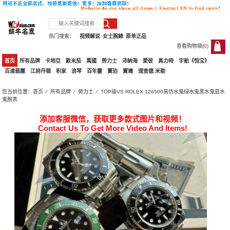
热门搜索：
视频解说
女士腕錶
原单正品
查看购物袋(
0
)
0
首页
所有品牌
卡地亞
歐米茄
萬國
勞力士
沛納海
愛彼
真力時
宇舶《恒宝》
百達翡麗
江詩丹頓
积家
浪琴
百年靈
寶珀
寶璣
理查德.米勒
您当前位置：
首页
⁄
所有品牌
⁄
勞力士
⁄ TOP级VS ROLEX 126500高仿水鬼绿水鬼黑水鬼蓝水
鬼腕表
添加客服微信，获取更多款式图片和视频！
Contact Us To Get More Video And Items!