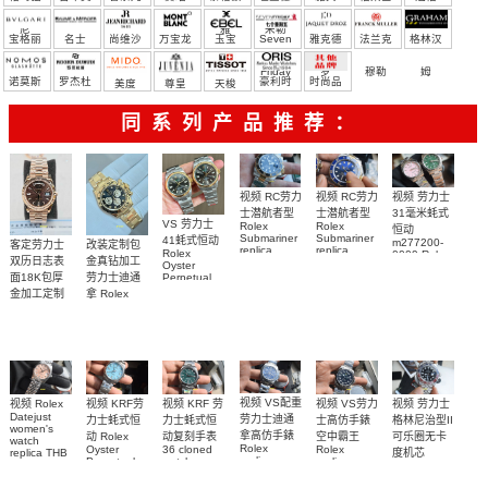
尼
雅
米勒
宝格丽
名士
尚维沙
万宝龙
玉宝
Seven
雅克德
法兰克
格林汉
Friday
罗
穆勒
姆
诺莫斯
罗杰杜
豪利时
时尚品
美度
尊皇
天梭
彼
牌/原单
同系列产品推荐：
视频 RC劳力
视频 劳力士
视频 RC劳力
士潜航者型
31毫米蚝式
士潜航者型
VS 劳力士
Rolex
Rolex
恒动
Submariner
Submariner
41蚝式恒动
m277200-
客定劳力士
改装定制包
replica
replica
Rolex
0009 Rolex
双历日志表
金真钻加工
watch 高仿
watch 勞力
Oyster
Replica
面18K包厚
劳力士迪通
Perpetual
watch
手錶
士復刻手錶
replica
m277200-
金加工定制
拿 Rolex
m126613lb-
m126613ln-
watch
0006女腕表
Daytona
勞力士包金
0002腕表
0002腕表
m134303-
replica
高仿手錶
復刻手錶
0001高仿手
watch
Rolex
custom gold
錶腕表
replica
and
watch
diamonds
m126508-
0003腕表
视频 VS配重
视频 VS劳力
视频 KRF 劳
视频 Rolex
视频 KRF劳
视频 劳力士
Datejust
劳力士迪通
士高仿手錶
力士蚝式恒
力士蚝式恒
格林尼治型II
women's
拿高仿手錶
空中霸王
动复刻手表
动 Rolex
可乐圈无卡
watch
Rolex
Rolex
36 cloned
Oyster
replica THB
度机芯
replica
replica
watch
Perpetual
replica
劳力士31日
watch
watches
m126000-
Replica
watch Rolex
志型高仿手
m116509-
M126900-