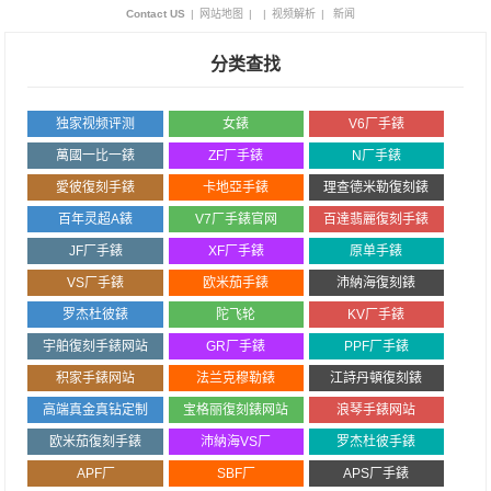
Contact US
|
网站地图
|
|
视频解析
|
新闻
分类查找
独家视频评测
女錶
V6厂手錶
萬國一比一錶
ZF厂手錶
N厂手錶
愛彼復刻手錶
卡地亞手錶
理查德米勒復刻錶
百年灵超A錶
V7厂手錶官网
百達翡麗復刻手錶
JF厂手錶
XF厂手錶
原单手錶
VS厂手錶
欧米茄手錶
沛納海復刻錶
罗杰杜彼錶
陀飞轮
KV厂手錶
宇舶復刻手錶网站
GR厂手錶
PPF厂手錶
积家手錶网站
法兰克穆勒錶
江詩丹頓復刻錶
高端真金真钻定制
宝格丽復刻錶网站
浪琴手錶网站
欧米茄復刻手錶
沛納海VS厂
罗杰杜彼手錶
APF厂
SBF厂
APS厂手錶