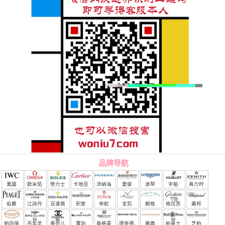
品牌导航
萬國
欧米茄
勞力士
卡地亞
沛納海
愛彼
浪琴
宇舶
真力时
（恒
伯爵
江詩丹
百達翡
积家
帝舵
宝玑
朗格
格拉苏
蕭邦
宝）
頓
麗
蒂
帕玛强
百年灵
香奈儿
寶珀
泰格豪
理查德.
雅典
柏莱士
芝柏