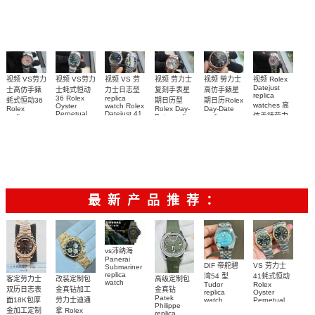
0005腕表
watch 高仿
Cola bezel
0071腕表
0001腕表
錶m278274-
m126710blro-
手錶
0032腕表
0001腕表
m126000-
0006腕表
视频 VS劳力
视频 Rolex
视频 VS 劳
视频 VS劳力
视频 劳力士
视频 勞力士
Datejust
士高仿手錶
力士日志型
士蚝式恒动
复刻手表星
高仿手錶星
replica
replica
36 Rolex
蚝式恒动36
期日历型
期日历Rolex
watches 高
watch Rolex
Oyster
Rolex
Rolex Day-
Day-Date
Datejust 41
Perpetual
仿手錶劳力
replica
Date replica
replica
m126334-
m126000-
watch
watch
watch
士日志31女
0002
0005高仿手
m126000-
m228235-
m228235-
装手表
m126334-
0008腕表
錶 replica
0004腕表
0055腕表
0034腕表
watch 表
最新产品推荐：
vs沛纳海
Panerai
DIF 帝舵碧
VS 劳力士
Submariner
replica
湾54 型
41蚝式恒动
客定劳力士
改装定制包
高级定制包
watch
Tudor
Rolex
双历日志表
金真钻加工
金真钻
PAM01698
replica
Oyster
Patek
沛納海高仿
面18K包厚
劳力士迪通
watch
Perpetual
Philippe
M79000-
replica
手錶
金加工定制
拿 Rolex
replica