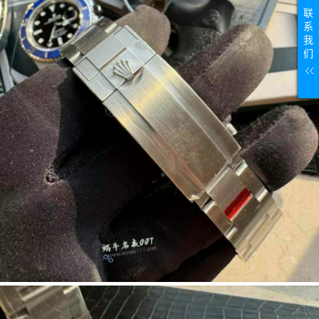
联
系
我
们