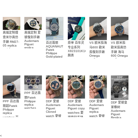
watch
0001 高仿手
PAM1698
Daytona
勞力士包金
watch百达翡
m134303-
replica
錶腕表
腕表
復刻手錶
0001高仿手
丽
watch
Rolex
custom gold
AQUANAUT
錶腕表
replica
and
5267/200A-
watch
diamonds
011復刻手錶
m126508-
腕表
0003腕表
高端定制理
高端定制 爱
查米尔高仿
彼復刻手錶
Audemars
手錶 RM27-
百达翡丽
原单 百年灵
VS 欧米茄海
VS 欧米茄
Piguet
05 replica
AQUANAUT
专业系列
马600 歐米
歐米茄高仿
replica
watch
Patek
watches
X823101K1C1S1
茄復刻手錶
手錶 海马
Richard
Philippe
26579CB.OO.1225CB.01
腕表
Mille RM 27-
Omega
600 Omega
Gold-plated
腕表
replica
replica
real
05腕表
watches
watches
diamonds
217.30.42.21.01.001
217.30.42.21.01.
Replica
watch
腕表
腕表
5268/461G-
001包金真
钻 腕表
PPF 百达翡
丽Patek
Philippe
PPF 百达翡
DDF 爱彼
DDF 爱彼
DDF 爱彼
DDF 爱彼皇
replica
Audemars
Audemars
Audemars
丽超Patek
家橡树
watches
Piguet
Piguet copy
Piguet
Philippe
Audemars
6102R-001
Cloned
replica
watches 愛
replica
Piguet
百達翡麗高
watch 愛彼
watch 愛彼
watches 百
彼復刻手錶
Replica
仿手錶 腕表
高仿手錶
高仿手錶
watch
26240OR.OO.1320OR.08
99999
達翡麗復刻
99999
26240CE.OO.122
26239OR.OO.1220OR.01
26240OR.OO.D315CR.02
腕表
手錶
26240CE.OO.122
腕表
腕表
6104G-001
腕表
腕表
<