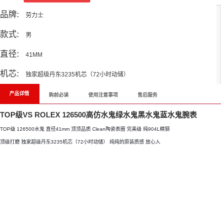
品牌:
劳力士
款式:
男
直径:
41MM
机芯:
独家超级丹东3235机芯（72小时动储）
产品详情
购前必读
使用注意事项
售后服务
TOP级VS ROLEX 126500高仿水鬼绿水鬼黑水鬼蓝水鬼腕表
TOP级 126500水鬼 直径41mm 顶顶品质 Clean陶瓷表圈 完美级 纯904L精钢
顶级打磨 独家超级丹东3235机芯（72小时动储） 纯纯的原装质感 放心入