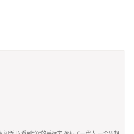
闪烁,以看到"角"的手标志,象征了一代人,一个思想