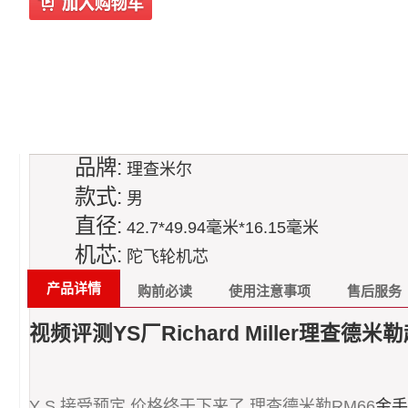
品牌:
理查米尔
款式:
男
直径:
42.7*49.94毫米*16.15毫米
机芯:
陀飞轮机芯
产品详情
购前必读
使用注意事项
售后服务
视频评测YS厂Richard Miller理查
Y S 接受预定 价格终于下来了 理查德米勒RM66
金手