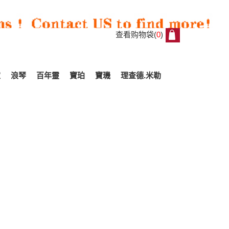
查看购物袋(
0
)
0
家
浪琴
百年靈
寶珀
寶璣
理查德.米勒