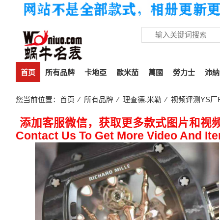
首页
所有品牌
卡地亞
歐米茄
萬國
勞力士
沛納
您当前位置：
首页
⁄
所有品牌
⁄
理查德.米勒
⁄ 视频评测YS厂R
添加客服微信，获取更多款式图片和视
Contact Us To Get More Video And It