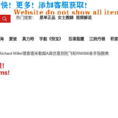
热门搜索：
原单正品
女士腕錶
视频解说
海
愛彼
真力時
宇舶《恒宝》
百達翡麗
江詩丹頓
积
ichard Miller理查德米勒超A高仿复刻陀飞轮RM066金手指腕表
频！
ems!