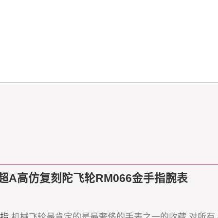
德米勒超A高仿复刻陀飞轮RM066金手指腕表
指
机械飞轮最肯定的是最奢侈的手表之一的收藏,对所有人