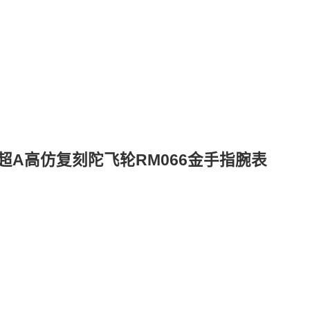
德米勒超A高仿复刻陀飞轮RM066金手指腕表