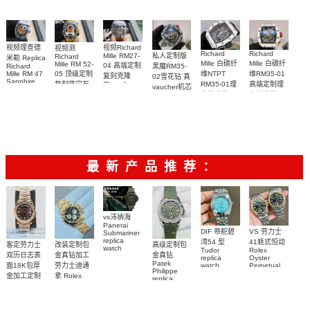
视频Richard
视频理查德
视频测
Richard
Richard
私人定制版
Mille RM27-
Richard
米勒 Replica
Mille 白碳纤
Mille 白碳纤
Mille RM 52-
04 高端定制
黑魔RM35-
Richard
05 顶级定制
维NTPT
维RM35-01
Mille RM 47
复刻克隆
02雪花钻 真
Sapphire
复刻蓝宝石
RM35-01理
高端定制理
Cloned
vaucher机芯
case watch
Sapphire
太空人RM
查德米勒
查德米勒
Richard
腕表
RM 27-04腕
52-05手表
Mille 改装手
vaucher机芯
vaucher机芯
表
表
手表 一比一
RM 35-01手
复刻
表
最新产品推荐：
vs沛纳海
Panerai
DIF 帝舵碧
VS 劳力士
Submariner
replica
湾54 型
41蚝式恒动
客定劳力士
改装定制包
高级定制包
watch
Tudor
Rolex
双历日志表
金真钻加工
金真钻
PAM01698
replica
Oyster
Patek
沛納海高仿
面18K包厚
劳力士迪通
watch
Perpetual
Philippe
M79000-
replica
手錶
金加工定制
拿 Rolex
replica
watch
0001 高仿手
PAM1698
Daytona
勞力士包金
watch百达翡
m134303-
replica
錶腕表
腕表
復刻手錶
0001高仿手
丽
watch
Rolex
custom gold
AQUANAUT
錶腕表