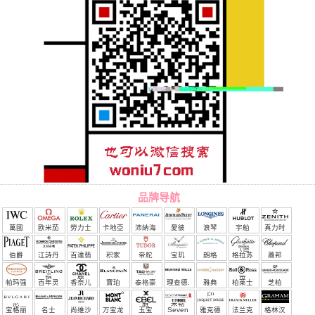
品牌导航
萬國
欧米茄
勞力士
卡地亞
沛納海
愛彼
浪琴
宇舶
真力时
（恒
伯爵
江詩丹
百達翡
积家
帝舵
宝玑
朗格
格拉苏
蕭邦
宝）
頓
麗
蒂
帕玛强
百年灵
香奈儿
寶珀
泰格豪
理查德.
雅典
柏莱士
芝柏
尼
雅
米勒
宝格丽
名士
尚维沙
万宝龙
玉宝
Seven
雅克德
法兰克
格林汉