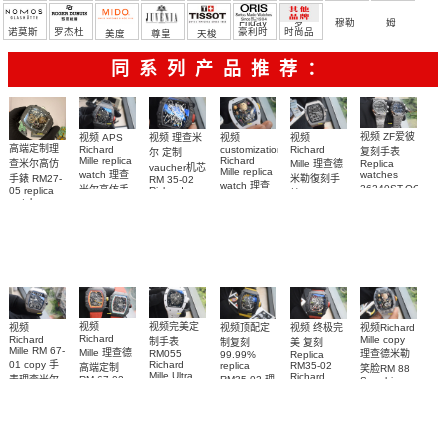
Friday
罗
穆勒
姆
诺莫斯
罗杰杜
豪利时
时尚品
美度
尊皇
天梭
彼
牌/原单
同系列产品推荐：
视频 ZF爱彼
视频 理查米
视频
视频 APS
视频
高端定制理
Richard
Richard
customization
复刻手表
尔 定制
Mille replica
Richard
Mille 理查德
查米尔高仿
Replica
vaucher机芯
Mille replica
watch 理查
watches
米勒復刻手
手錶 RM27-
RM 35-02
watch 理查
26240ST.OO.132
米尔高仿手
Richard
05 replica
錶 Replica
米尔复刻手
26240ST.OO.1320
Mille replica
watch
錶RM 35-02
watch RM
Richard
腕表
watch复刻手
表RM 88腕
67-01Ti腕表
腕表
Mille RM 27-
表
表
05腕表
视频完美定
视频
视频Richard
视频顶配定
视频 终极完
视频
Richard
Mille copy
Richard
制手表
制复刻
美 复刻
Mille RM 67-
Mille 理查德
理查德米勒
RM055
99.99%
Replica
Richard
01 copy 手
replica
RM35-02
高端定制
笑脸RM 88
Mille Ultra
Richard
RM35-02 理
表理查米尔
RM 67-02
Sapphire
MOD RM
Mille 理查德
case RM88
RM 67-01Ti
德国 意大利
查米尔RM
055 Cloned
Replica
腕表
米勒 RM 35-
35-02
watch
手表Replica
watch 腕表
Cloned
02腕表
watch
watch 腕表