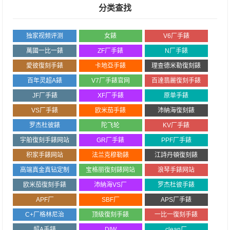
分类查找
独家视频评测
女錶
V6厂手錶
萬國一比一錶
ZF厂手錶
N厂手錶
愛彼復刻手錶
卡地亞手錶
理查德米勒復刻錶
百年灵超A錶
V7厂手錶官网
百達翡麗復刻手錶
JF厂手錶
XF厂手錶
原单手錶
VS厂手錶
欧米茄手錶
沛納海復刻錶
罗杰杜彼錶
陀飞轮
KV厂手錶
宇舶復刻手錶网站
GR厂手錶
PPF厂手錶
积家手錶网站
法兰克穆勒錶
江詩丹頓復刻錶
高端真金真钻定制
宝格丽復刻錶网站
浪琴手錶网站
欧米茄復刻手錶
沛納海VS厂
罗杰杜彼手錶
APF厂
SBF厂
APS厂手錶
C+厂格林尼治
顶级復刻手錶
一比一復刻手錶
超A手錶
DIW
clean厂