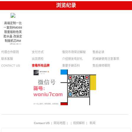
浏览纪录
高端定制一比
一复刻RM088
限量版粉色笑
脸水晶 改装定
制版机芯RM
088理查德米
勒手表
代理合作原则
支付方式
復刻市场常识解秘
售前必读
联系客服
出货质检
介绍朋友有好礼
机械錶使用注意事项
CONTACT US
查看所有品牌
重要手錶百科
售后维修细则
Contact US
|
网站地图
|
|
视频解析
|
新闻