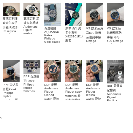
replica
and
5267/200A-
watch
diamonds
011復刻手錶
m126508-
腕表
0003腕表
高端定制理
高端定制 爱
查米尔高仿
彼復刻手錶
Audemars
手錶 RM27-
百达翡丽
原单 百年灵
VS 欧米茄海
VS 欧米茄
Piguet
05 replica
AQUANAUT
专业系列
马600 歐米
歐米茄高仿
replica
watch
Patek
watches
X823101K1C1S1
茄復刻手錶
手錶 海马
Richard
Philippe
26579CB.OO.1225CB.01
腕表
Mille RM 27-
Omega
600 Omega
Gold-plated
腕表
replica
replica
real
05腕表
watches
watches
diamonds
217.30.42.21.01.001
217.30.42.21.01.
Replica
watch
腕表
腕表
5268/461G-
001包金真
钻 腕表
PPF 百达翡
丽Patek
Philippe
PPF 百达翡
DDF 爱彼
DDF 爱彼
DDF 爱彼
DDF 爱彼皇
replica
Audemars
Audemars
Audemars
丽超Patek
家橡树
watches
Piguet
Piguet copy
Piguet
Philippe
Audemars
6102R-001
Cloned
replica
watches 愛
replica
Piguet
百達翡麗高
watch 愛彼
watch 愛彼
watches 百
彼復刻手錶
Replica
仿手錶 腕表
高仿手錶
高仿手錶
watch
26240OR.OO.1320OR.08
99999
達翡麗復刻
99999
26240CE.OO.122
26239OR.OO.1220OR.01
26240OR.OO.D315CR.02
腕表
手錶
26240CE.OO.122
腕表
腕表
6104G-001
腕表
腕表
<