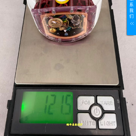
系
我
们