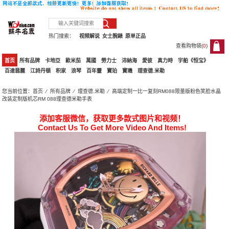
热门搜索：
视频解说
女士腕錶
原单正品
查看购物袋(
0
)
0
首页
所有品牌
卡地亞
歐米茄
萬國
勞力士
沛納海
愛彼
真力時
宇舶《恒宝》
百達翡麗
江詩丹頓
积家
浪琴
百年靈
寶珀
寶璣
理查德.米勒
您当前位置：
首页
⁄
所有品牌
⁄
理查德.米勒
⁄ 高端定制一比一复刻RM088限量版粉色笑脸水晶
改装定制版机芯RM 088理查德米勒手表
添加客服微信，获取更多款式图片和视频！
Contact Us To Get More Video And Items!