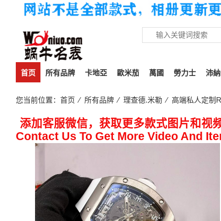
首页
所有品牌
卡地亞
歐米茄
萬國
勞力士
沛納
您当前位置：
首页
⁄
所有品牌
⁄
理查德.米勒
⁄ 高端私人定制Ri
添加客服微信，获取更多款式图片和视
Contact Us To Get More Video And It