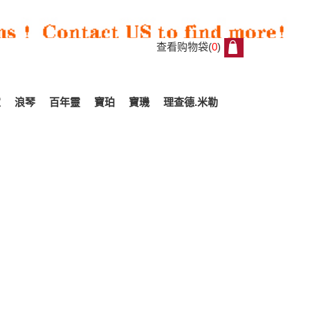
查看购物袋(
0
)
0
家
浪琴
百年靈
寶珀
寶璣
理查德.米勒