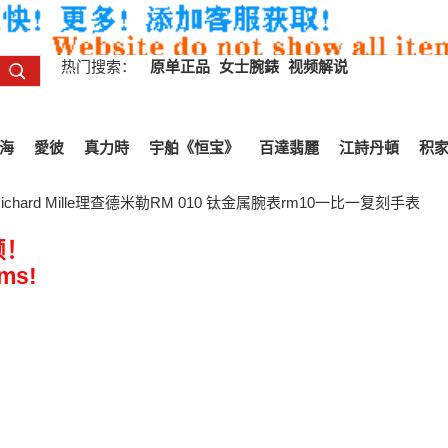
热门搜索：
原单正品
女士腕錶
视频解说
海
愛彼
真力時
宇舶《恒宝》
百達翡麗
江詩丹頓
积
chard Mille理查德米勒RM 010 钛金属腕表rm10一比一复刻手表
频！
ems!