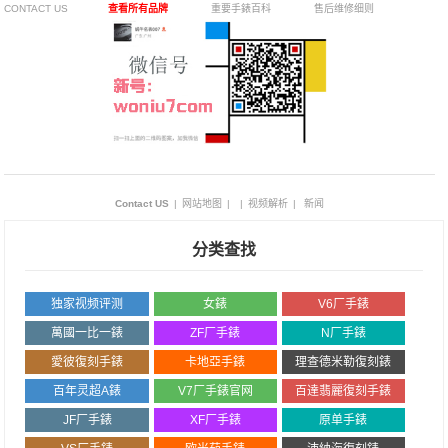
CONTACT US
查看所有品牌
重要手錶百科
售后维修细则
Contact US
|
网站地图
|
|
视频解析
|
新闻
分类查找
独家视频评测
女錶
V6厂手錶
萬國一比一錶
ZF厂手錶
N厂手錶
愛彼復刻手錶
卡地亞手錶
理查德米勒復刻錶
百年灵超A錶
V7厂手錶官网
百達翡麗復刻手錶
JF厂手錶
XF厂手錶
原单手錶