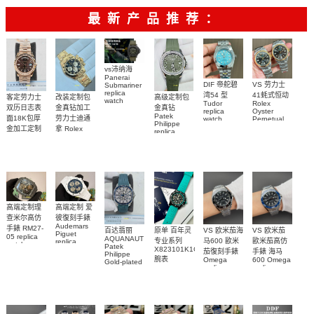
最新产品推荐：
vs沛纳海
Panerai
DIF 帝舵碧
VS 劳力士
Submariner
replica
湾54 型
41蚝式恒动
客定劳力士
改装定制包
高级定制包
watch
Tudor
Rolex
双历日志表
金真钻加工
金真钻
PAM01698
replica
Oyster
Patek
沛納海高仿
面18K包厚
劳力士迪通
watch
Perpetual
Philippe
M79000-
replica
手錶
金加工定制
拿 Rolex
replica
watch
0001 高仿手
PAM1698
Daytona
勞力士包金
watch百达翡
m134303-
replica
錶腕表
腕表
復刻手錶
0001高仿手
丽
watch
Rolex
custom gold
AQUANAUT
錶腕表
replica
and
5267/200A-
watch
diamonds
011復刻手錶
m126508-
腕表
0003腕表
高端定制理
高端定制 爱
查米尔高仿
彼復刻手錶
Audemars
手錶 RM27-
百达翡丽
原单 百年灵
VS 欧米茄海
VS 欧米茄
Piguet
05 replica
AQUANAUT
专业系列
马600 歐米
歐米茄高仿
replica
watch
Patek
watches
X823101K1C1S1
茄復刻手錶
手錶 海马
Richard
Philippe
26579CB.OO.1225CB.01
腕表
Mille RM 27-
Omega
600 Omega
Gold-plated
腕表
replica
replica
real
05腕表
watches
watches
diamonds
217.30.42.21.01.001
217.30.42.21.01.
Replica
watch
腕表
腕表
5268/461G-
001包金真