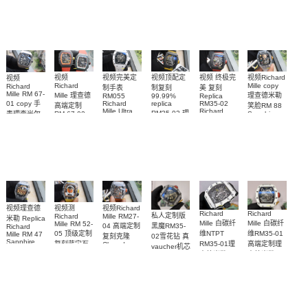
腕表
watch复刻手
表RM 88腕
67-01Ti腕表
腕表
Mille RM 27-
表
表
05腕表
视频完美定
视频
视频Richard
视频顶配定
视频 终极完
视频
Richard
Mille copy
Richard
制手表
制复刻
美 复刻
Mille RM 67-
Mille 理查德
理查德米勒
RM055
99.99%
Replica
Richard
01 copy 手
replica
RM35-02
高端定制
笑脸RM 88
Mille Ultra
Richard
RM35-02 理
表理查米尔
RM 67-02
Sapphire
MOD RM
Mille 理查德
case RM88
RM 67-01Ti
德国 意大利
查米尔RM
055 Cloned
Replica
腕表
米勒 RM 35-
35-02
watch
手表Replica
watch 腕表
Cloned
02腕表
watch
watch 腕表
视频Richard
视频理查德
视频测
Richard
Richard
私人定制版
Mille RM27-
Richard
米勒 Replica
Mille 白碳纤
Mille 白碳纤
Mille RM 52-
04 高端定制
黑魔RM35-
Richard
05 顶级定制
维NTPT
维RM35-01
Mille RM 47
复刻克隆
02雪花钻 真
Sapphire
复刻蓝宝石
RM35-01理
高端定制理
Cloned
vaucher机芯
case watch
Sapphire
太空人RM
查德米勒
查德米勒
Richard
腕表
RM 27-04腕
52-05手表
Mille 改装手
vaucher机芯
vaucher机芯
表
表
手表 一比一
RM 35-01手
复刻
表