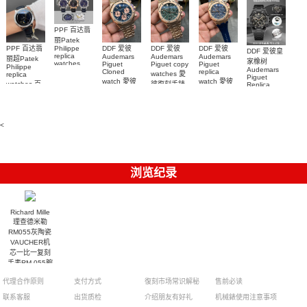
钻 腕表
PPF 百达翡
丽Patek
Philippe
PPF 百达翡
DDF 爱彼
DDF 爱彼
DDF 爱彼
DDF 爱彼皇
replica
Audemars
Audemars
Audemars
丽超Patek
家橡树
watches
Piguet
Piguet copy
Piguet
Philippe
Audemars
6102R-001
Cloned
replica
watches 愛
replica
Piguet
百達翡麗高
watch 愛彼
watch 愛彼
watches 百
彼復刻手錶
Replica
仿手錶 腕表
高仿手錶
高仿手錶
watch
26240OR.OO.1320OR.08
99999
達翡麗復刻
99999
26240CE.OO.122
26239OR.OO.1220OR.01
26240OR.OO.D315CR.02
腕表
手錶
26240CE.OO.122
腕表
腕表
6104G-001
腕表
腕表
<
浏览纪录
Richard Mille
理查德米勒
RM055灰陶瓷
VAUCHER机
芯一比一复刻
手表RM 055腕
表
代理合作原则
支付方式
復刻市场常识解秘
售前必读
联系客服
出货质检
介绍朋友有好礼
机械錶使用注意事项