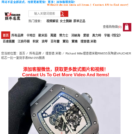
热门搜索：
视频解说
女士腕錶
原单正品
查看购物袋(
0
)
0
首页
所有品牌
卡地亞
歐米茄
萬國
勞力士
沛納海
愛彼
真力時
宇舶《恒宝》
百達翡麗
江詩丹頓
积家
浪琴
百年靈
寶珀
寶璣
理查德.米勒
您当前位置：
首页
⁄
所有品牌
⁄
理查德.米勒
⁄ Richard Mille理查德米勒RM055灰陶瓷VAUCHER
机芯一比一复刻手表RM 055腕表
添加客服微信，获取更多款式图片和视频！
Contact Us To Get More Video And Items!