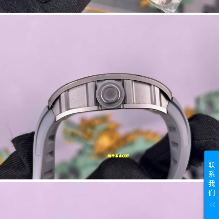
联
系
我
们