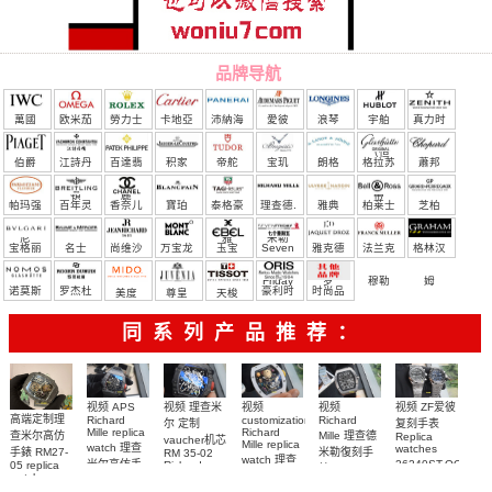
品牌导航
萬國
欧米茄
勞力士
卡地亞
沛納海
愛彼
浪琴
宇舶
真力时
（恒
伯爵
江詩丹
百達翡
积家
帝舵
宝玑
朗格
格拉苏
蕭邦
宝）
頓
麗
蒂
帕玛强
百年灵
香奈儿
寶珀
泰格豪
理查德.
雅典
柏莱士
芝柏
尼
雅
米勒
宝格丽
名士
尚维沙
万宝龙
玉宝
Seven
雅克德
法兰克
格林汉
Friday
罗
穆勒
姆
诺莫斯
罗杰杜
豪利时
时尚品
美度
尊皇
天梭
彼
牌/原单
同系列产品推荐：
视频 ZF爱彼
视频 理查米
视频
视频 APS
视频
高端定制理
Richard
Richard
customization
复刻手表
尔 定制
Mille replica
Richard
Mille 理查德
查米尔高仿
Replica
vaucher机芯
Mille replica
watch 理查
watches
米勒復刻手
手錶 RM27-
RM 35-02
watch 理查
26240ST.OO.132
米尔高仿手
Richard
05 replica
錶 Replica
米尔复刻手
26240ST.OO.1320
Mille replica
watch
錶RM 35-02
watch RM
Richard