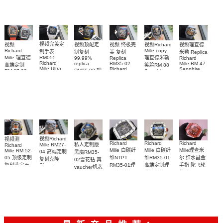
视频完美定
视频
视频理查德
视频Richard
视频顶配定
视频 终极完
Richard
Mille copy
制手表
米勒 Replica
制复刻
美 复刻
Mille 理查德
理查德米勒
RM055
Richard
99.99%
Replica
Richard
Mille RM 47
replica
RM35-02
高端定制
笑脸RM 88
Mille Ultra
Sapphire
Richard
RM35-02 理
RM 67-02
Sapphire
MOD RM
case watch
Mille 理查德
case RM88
德国 意大利
查米尔RM
055 Cloned
腕表
腕表
米勒 RM 35-
35-02
watch
手表Replica
Cloned
02腕表
watch
watch 腕表
视频Richard
视频测
Richard
Richard
Richard
私人定制版
Mille RM27-
Richard
Mille 白碳纤
Mille 白碳纤
Mille理查米
Mille RM 52-
04 高端定制
黑魔RM35-
05 顶级定制
维NTPT
维RM35-01
尔 红水晶金
复刻克隆
02雪花钻 真
复刻蓝宝石
RM35-01理
高端定制理
手指 陀飞轮
Cloned
vaucher机芯
Sapphire
太空人RM
查德米勒
查德米勒
机芯 RM 66
Richard
RM 27-04腕
52-05手表
Mille 改装手
vaucher机芯
vaucher机芯
腕表顶级复
表
表
手表 一比一
RM 35-01手
刻
复刻
表