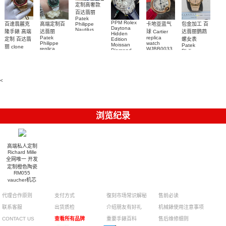
定制高奢款
百达翡丽
Patek
PPM Rolex
包金加工 百
百達翡麗克
高端定制百
卡地亚蓝气
Philippe
Daytona
Nautilus
达翡丽鹦鹉
隆手錶 高端
达翡丽
球 Cartier
Hidden
replica
Patek
replica
螺女表
定制 百达翡
Edition
watch
Philippe
watch
Moissan
Patek
5711/111P-
丽 clone
replica
WJBB0033
Diamond
Philippe
Patek
001 百達翡
watches
Replica
卡地亞藍氣
replica
Philippe
5711/113P-
麗高仿手錶
Watch
watch
球高仿手錶
replica
001腕表百
7118/1R-
腕表
watches
腕表
010腕表
達翡麗復刻
5723/112R-
<
001腕表
手錶
浏览纪录
高端私人定制
Richard Mille
全网唯一 开发
定制橙色陶瓷
RM055
vaucher机芯
1:1复刻手表
代理合作原则
支付方式
復刻市场常识解秘
售前必读
联系客服
出货质检
介绍朋友有好礼
机械錶使用注意事项
CONTACT US
查看所有品牌
重要手錶百科
售后维修细则