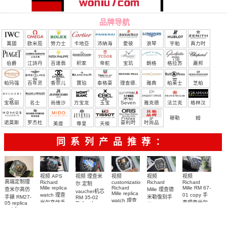
品牌导航
萬國
欧米茄
勞力士
卡地亞
沛納海
愛彼
浪琴
宇舶
真力时
（恒
伯爵
江詩丹
百達翡
积家
帝舵
宝玑
朗格
格拉苏
蕭邦
宝）
頓
麗
蒂
帕玛强
百年灵
香奈儿
寶珀
泰格豪
理查德.
雅典
柏莱士
芝柏
尼
雅
米勒
宝格丽
名士
尚维沙
万宝龙
玉宝
Seven
雅克德
法兰克
格林汉
Friday
罗
穆勒
姆
诺莫斯
罗杰杜
豪利时
时尚品
美度
尊皇
天梭
彼
牌/原单
同系列产品推荐：
视频 理查米
视频
视频 APS
视频
视频
高端定制理
Richard
Richard
customization
Richard
尔 定制
Mille replica
Richard
Mille RM 67-
Mille 理查德
查米尔高仿
vaucher机芯
Mille replica
watch 理查
01 copy 手
米勒復刻手
手錶 RM27-
RM 35-02
watch 理查
米尔高仿手
表理查米尔
Richard
05 replica
錶 Replica
米尔复刻手
Mille replica
watch
RM 67-01Ti
錶RM 35-02
watch RM
Richard
Replica
watch复刻手
表RM 88腕
67-01Ti腕表
腕表
Mille RM 27-
watch 腕表
表
表
05腕表