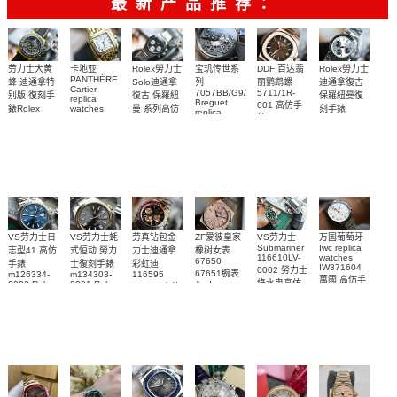
最新产品推荐：
Rolex勞力士
劳力士大黄
卡地亚
宝玑传世系
DDF 百达翡
Rolex勞力士
PANTHÈRE
Solo迪通拿
蜂 迪通拿特
列
丽鹦鹉螺
迪通拿復古
Cartier
7057BB/G9/9W6
5711/1R-
復古 保羅紐
别版 復刻手
保羅紐曼復
replica
Breguet
001 高仿手
曼 系列高仿
錶Rolex
watches
刻手錶
replica
WJPN0016
錶 Patek
Bumblebee
Rolex Paul
復刻手錶
watches 寶
blaken
Philippe
Newman
卡地亞復刻
璣高仿手錶
Daytona
Nautilus
replica
手錶 腕表
Replica
replica
watch
腕表
Watch
watch
VS劳力士日
VS劳力士蚝
劳真钻包金
ZF爱彼皇家
VS劳力士
万国葡萄牙
Submariner
Iwc replica
志型41 高仿
式恒动 勞力
力士迪通拿
橡树女表
116610LV-
watches
67650
手錶
士復刻手錶
彩虹迪
IW371604
0002 勞力士
67651腕表
m126334-
m134303-
116595
萬國 高仿手
綠水鬼高仿
0002 Rolex
0001 Rolex
Audemars
RBOW 高仿
錶 腕表
Replica
Oyster
Piguet
手錶(绿水
手表腕錶
Perpetual
Replica
watch 腕表
鬼)Rolex
replica
Replica
watch 愛彼
Rolex watch
Green Dial
watch 腕表
高仿手錶
Rainbow
(Green
Submariner)
Replica
watch