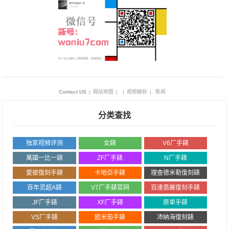
Contact US
|
网站地图
|
|
视频解析
|
新闻
分类查找
独家视频评测
女錶
V6厂手錶
萬國一比一錶
ZF厂手錶
N厂手錶
愛彼復刻手錶
卡地亞手錶
理查德米勒復刻錶
百年灵超A錶
V7厂手錶官网
百達翡麗復刻手錶
JF厂手錶
XF厂手錶
原单手錶
VS厂手錶
欧米茄手錶
沛納海復刻錶