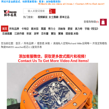
热门搜索：
视频解说
女士腕錶
原单正品
查看购物袋(
0
)
0
首页
所有品牌
卡地亞
歐米茄
萬國
勞力士
沛納海
愛彼
真力時
宇舶《恒宝》
百達翡麗
江詩丹頓
积家
浪琴
百年靈
寶珀
寶璣
理查德.米勒
您当前位置：
首页
⁄
所有品牌
⁄
理查德.米勒
⁄ 高端私人定制Richard Mille全网唯一 开发定制橙色
陶瓷RM055 vaucher机芯1:1复刻手表
添加客服微信，获取更多款式图片和视频！
Contact Us To Get More Video And Items!