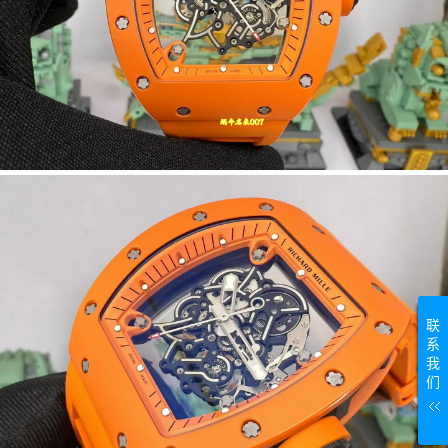
联
系
我
们