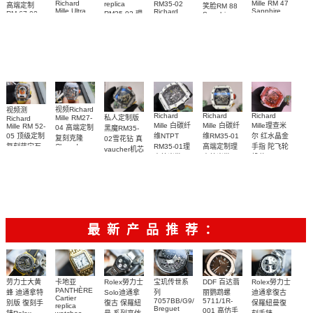
Richard
Mille RM 47
replica
RM35-02
高端定制
笑脸RM 88
Mille Ultra
Sapphire
Richard
RM35-02 理
RM 67-02
Sapphire
MOD RM
case watch
Mille 理查德
case RM88
德国 意大利
查米尔RM
055 Cloned
腕表
腕表
米勒 RM 35-
35-02
watch
手表Replica
Cloned
02腕表
watch
watch 腕表
视频Richard
视频测
Richard
Richard
Richard
私人定制版
Mille RM27-
Richard
Mille 白碳纤
Mille 白碳纤
Mille理查米
Mille RM 52-
04 高端定制
黑魔RM35-
05 顶级定制
维NTPT
维RM35-01
尔 红水晶金
复刻克隆
02雪花钻 真
复刻蓝宝石
RM35-01理
高端定制理
手指 陀飞轮
Cloned
vaucher机芯
Sapphire
太空人RM
查德米勒
查德米勒
机芯 RM 66
Richard
RM 27-04腕
52-05手表
Mille 改装手
vaucher机芯
vaucher机芯
腕表顶级复
表
表
手表 一比一
RM 35-01手
刻
复刻
表
最新产品推荐：
Rolex勞力士
劳力士大黄
卡地亚
宝玑传世系
DDF 百达翡
Rolex勞力士
PANTHÈRE
Solo迪通拿
蜂 迪通拿特
列
丽鹦鹉螺
迪通拿復古
Cartier
7057BB/G9/9W6
5711/1R-
復古 保羅紐
别版 復刻手
保羅紐曼復
replica
Breguet
001 高仿手