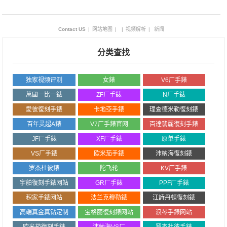
Contact US
|
网站地图
|
|
视频解析
|
新闻
分类查找
独家视频评测
女錶
V6厂手錶
萬國一比一錶
ZF厂手錶
N厂手錶
愛彼復刻手錶
卡地亞手錶
理查德米勒復刻錶
百年灵超A錶
V7厂手錶官网
百達翡麗復刻手錶
JF厂手錶
XF厂手錶
原单手錶
VS厂手錶
欧米茄手錶
沛納海復刻錶
罗杰杜彼錶
陀飞轮
KV厂手錶
宇舶復刻手錶网站
GR厂手錶
PPF厂手錶
积家手錶网站
法兰克穆勒錶
江詩丹頓復刻錶
高端真金真钻定制
宝格丽復刻錶网站
浪琴手錶网站
欧米茄復刻手錶
沛納海VS厂
罗杰杜彼手錶