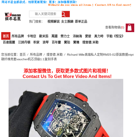
热门搜索：
视频解说
女士腕錶
原单正品
查看购物袋(
0
)
0
首页
所有品牌
卡地亞
歐米茄
萬國
勞力士
沛納海
愛彼
真力時
宇舶《恒宝》
百達翡麗
江詩丹頓
积家
浪琴
百年靈
寶珀
寶璣
理查德.米勒
您当前位置：
首页
⁄
所有品牌
⁄
理查德.米勒
⁄ Richard Mille高端私人定制RM35-02原装数据ntpt
碳纤维壳套vaucher机芯顶级1:1复刻手表
添加客服微信，获取更多款式图片和视频！
Contact Us To Get More Video And Items!