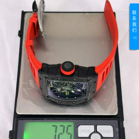
联
系
我
们