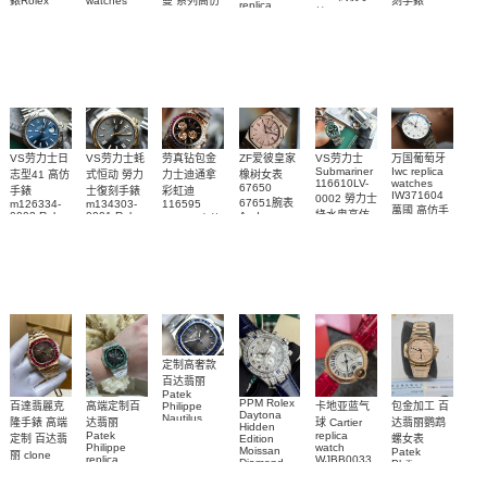
曼 系列高仿
錶Rolex
watches
刻手錶
replica
WJPN0016
錶 Patek
Bumblebee
Rolex Paul
復刻手錶
watches 寶
blaken
Philippe
Newman
卡地亞復刻
璣高仿手錶
Daytona
Nautilus
replica
手錶 腕表
Replica
replica
watch
腕表
Watch
watch
VS劳力士日
VS劳力士蚝
劳真钻包金
ZF爱彼皇家
VS劳力士
万国葡萄牙
Submariner
Iwc replica
志型41 高仿
式恒动 勞力
力士迪通拿
橡树女表
116610LV-
watches
67650
手錶
士復刻手錶
彩虹迪
IW371604
0002 勞力士
67651腕表
m126334-
m134303-
116595
萬國 高仿手
綠水鬼高仿
0002 Rolex
0001 Rolex
Audemars
RBOW 高仿
錶 腕表
Replica
Oyster
Piguet
手錶(绿水
手表腕錶
Perpetual
Replica
watch 腕表
鬼)Rolex
replica
Replica
watch 愛彼
Rolex watch
Green Dial
watch 腕表
高仿手錶
Rainbow
(Green
Submariner)
Replica
watch
定制高奢款
百达翡丽
Patek
PPM Rolex
包金加工 百
百達翡麗克
高端定制百
卡地亚蓝气
Philippe
Daytona
Nautilus
达翡丽鹦鹉
隆手錶 高端
达翡丽
球 Cartier
Hidden
replica
Patek
replica
螺女表
定制 百达翡
Edition
watch
Philippe
watch
Moissan
Patek
5711/111P-
丽 clone
replica
WJBB0033
Diamond
Philippe
Patek
001 百達翡
watches
Replica
卡地亞藍氣
replica
Philippe
5711/113P-
麗高仿手錶
Watch