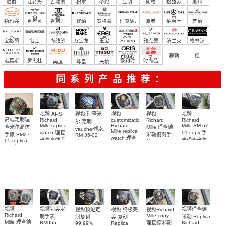
伯爵
江詩丹
百達翡
积家
帝舵
宝玑
朗格
格拉苏
蕭邦
宝）
頓
麗
蒂
帕玛强
百年灵
香奈儿
寶珀
泰格豪
理查德.
雅典
柏莱士
芝柏
尼
雅
米勒
宝格丽
名士
尚维沙
万宝龙
玉宝
Seven
雅克德
法兰克
格林汉
Friday
罗
穆勒
姆
诺莫斯
罗杰杜
豪利时
时尚品
美度
尊皇
天梭
彼
牌/原单
同系列产品推荐：
视频 理查米
视频
视频 APS
视频
视频
高端定制理
Richard
Richard
customization
Richard
尔 定制
Mille replica
Richard
Mille RM 67-
Mille 理查德
查米尔高仿
vaucher机芯
Mille replica
watch 理查
01 copy 手
米勒復刻手
手錶 RM27-
RM 35-02
watch 理查
米尔高仿手
表理查米尔
Richard
05 replica
錶 Replica
米尔复刻手
Mille replica
watch
RM 67-01Ti
錶RM 35-02
watch RM
Richard
Replica
watch复刻手
表RM 88腕
67-01Ti腕表
腕表
Mille RM 27-
watch 腕表
表
表
05腕表
视频完美定
视频
视频理查德
视频Richard
视频顶配定
视频 终极完
Richard
Mille copy
制手表
米勒 Replica
制复刻
美 复刻
Mille 理查德
理查德米勒
RM055
Richard
99.99%
Replica