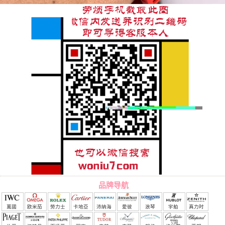
品牌导航
萬國
欧米茄
勞力士
卡地亞
沛納海
愛彼
浪琴
宇舶
真力时
（恒