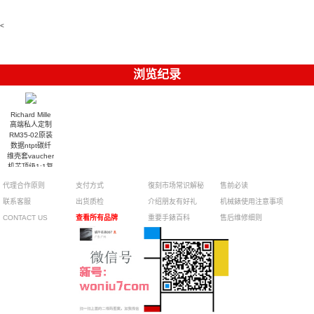
watch
球高仿手錶
replica
001腕表百
7118/1R-
腕表
watches
腕表
010腕表
達翡麗復刻
5723/112R-
<
001腕表
手錶
浏览纪录
Richard Mille
高端私人定制
RM35-02原装
数据ntpt碳纤
维壳套vaucher
机芯顶级1:1复
刻手表
代理合作原则
支付方式
復刻市场常识解秘
售前必读
联系客服
出货质检
介绍朋友有好礼
机械錶使用注意事项
CONTACT US
查看所有品牌
重要手錶百科
售后维修细则