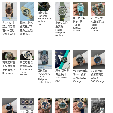
vs沛纳海
Panerai
DIF 帝舵碧
VS 劳力士
Submariner
replica
湾54 型
41蚝式恒动
客定劳力士
改装定制包
高级定制包
watch
Tudor
Rolex
双历日志表
金真钻加工
金真钻
PAM01698
replica
Oyster
Patek
沛納海高仿
面18K包厚
劳力士迪通
watch
Perpetual
Philippe
M79000-
replica
手錶
金加工定制
拿 Rolex
replica
watch
0001 高仿手
PAM1698
Daytona
勞力士包金
watch百达翡
m134303-
replica
錶腕表
腕表
復刻手錶
0001高仿手
丽
watch
Rolex
custom gold
AQUANAUT
錶腕表
replica
and
5267/200A-
watch
diamonds
011復刻手錶
m126508-
腕表
0003腕表
高端定制理
高端定制 爱
查米尔高仿
彼復刻手錶
Audemars
手錶 RM27-
百达翡丽
原单 百年灵
VS 欧米茄海
VS 欧米茄
Piguet
05 replica
AQUANAUT
专业系列
马600 歐米
歐米茄高仿
replica
watch
Patek
watches
X823101K1C1S1
茄復刻手錶
手錶 海马
Richard
Philippe
26579CB.OO.1225CB.01
腕表
Mille RM 27-
Omega
600 Omega
Gold-plated
腕表
replica
replica
real
05腕表
watches
watches
diamonds
217.30.42.21.01.001
217.30.42.21.01.
Replica
watch
腕表
腕表
5268/461G-
001包金真
钻 腕表
PPF 百达翡