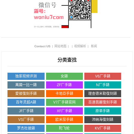
Contact US
|
网站地图
|
|
视频解析
|
新闻
分类查找
独家视频评测
女錶
V6厂手錶
萬國一比一錶
ZF厂手錶
N厂手錶
愛彼復刻手錶
卡地亞手錶
理查德米勒復刻錶
百年灵超A錶
V7厂手錶官网
百達翡麗復刻手錶
JF厂手錶
XF厂手錶
原单手錶
VS厂手錶
欧米茄手錶
沛納海復刻錶
罗杰杜彼錶
陀飞轮
KV厂手錶