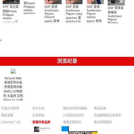
丽Patek
Philippe
PPF 百达翡
DDF 爱彼
DDF 爱彼
DDF 爱彼
DDF 爱彼皇
replica
Audemars
Audemars
Audemars
丽超Patek
家橡树
watches
Piguet
Piguet copy
Piguet
Philippe
Audemars
6102R-001
Cloned
replica
watches 愛
replica
Piguet
百達翡麗高
watch 愛彼
watch 愛彼
watches 百
彼復刻手錶
Replica
仿手錶 腕表
高仿手錶
高仿手錶
watch
26240OR.OO.1320OR.08
99999
達翡麗復刻
99999
26240CE.OO.122
26239OR.OO.1220OR.01
26240OR.OO.D315CR.02
腕表
手錶
26240CE.OO.122
腕表
腕表
6104G-001
腕表
腕表
<
浏览纪录
Richard Mille
高端定制水晶
壳理查德米勒
RM52-05陶瓷
壳 水晶壳 定制
版RM 52-05腕
表
代理合作原则
支付方式
復刻市场常识解秘
售前必读
联系客服
出货质检
介绍朋友有好礼
机械錶使用注意事项
CONTACT US
查看所有品牌
重要手錶百科
售后维修细则