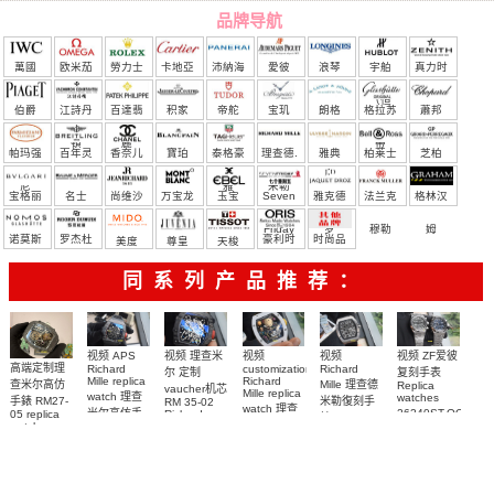
品牌导航
萬國
欧米茄
勞力士
卡地亞
沛納海
愛彼
浪琴
宇舶
真力时
（恒
伯爵
江詩丹
百達翡
积家
帝舵
宝玑
朗格
格拉苏
蕭邦
宝）
頓
麗
蒂
帕玛强
百年灵
香奈儿
寶珀
泰格豪
理查德.
雅典
柏莱士
芝柏
尼
雅
米勒
宝格丽
名士
尚维沙
万宝龙
玉宝
Seven
雅克德
法兰克
格林汉
Friday
罗
穆勒
姆
诺莫斯
罗杰杜
豪利时
时尚品
美度
尊皇
天梭
彼
牌/原单
同系列产品推荐：
视频 ZF爱彼
视频 理查米
视频
视频 APS
视频
高端定制理
Richard
Richard
customization
复刻手表
尔 定制
Mille replica
Richard
Mille 理查德
查米尔高仿
Replica
vaucher机芯
Mille replica
watch 理查
watches
米勒復刻手
手錶 RM27-
RM 35-02
watch 理查
26240ST.OO.132
米尔高仿手
Richard
05 replica
錶 Replica
米尔复刻手
26240ST.OO.1320
Mille replica
watch
錶RM 35-02
watch RM
Richard
腕表
watch复刻手
表RM 88腕
67-01Ti腕表
腕表
Mille RM 27-
表
表
05腕表