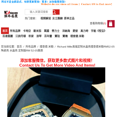
热门搜索：
视频解说
女士腕錶
原单正品
查看购物袋(
0
)
0
首页
所有品牌
卡地亞
歐米茄
萬國
勞力士
沛納海
愛彼
真力時
宇舶《恒宝》
百達翡麗
江詩丹頓
积家
浪琴
百年靈
寶珀
寶璣
理查德.米勒
您当前位置：
首页
⁄
所有品牌
⁄
理查德.米勒
⁄ Richard Mille高端定制水晶壳理查德米勒RM52-05
陶瓷壳 水晶壳 定制版RM 52-05腕表
添加客服微信，获取更多款式图片和视频！
Contact Us To Get More Video And Items!