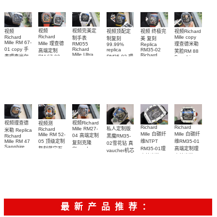
视频完美定
视频
视频Richard
视频顶配定
视频 终极完
视频
Richard
Mille copy
Richard
制手表
制复刻
美 复刻
Mille RM 67-
Mille 理查德
理查德米勒
RM055
99.99%
Replica
Richard
01 copy 手
replica
RM35-02
高端定制
笑脸RM 88
Mille Ultra
Richard
RM35-02 理
表理查米尔
RM 67-02
Sapphire
MOD RM
Mille 理查德
case RM88
RM 67-01Ti
德国 意大利
查米尔RM
055 Cloned
Replica
腕表
米勒 RM 35-
35-02
watch
手表Replica
watch 腕表
Cloned
02腕表
watch
watch 腕表
视频Richard
视频理查德
视频测
Richard
Richard
私人定制版
Mille RM27-
Richard
米勒 Replica
Mille 白碳纤
Mille 白碳纤
Mille RM 52-
04 高端定制
黑魔RM35-
Richard
05 顶级定制
维NTPT
维RM35-01
Mille RM 47
复刻克隆
02雪花钻 真
Sapphire
复刻蓝宝石
RM35-01理
高端定制理
Cloned
vaucher机芯
case watch
Sapphire
太空人RM
查德米勒
查德米勒
Richard
腕表
RM 27-04腕
52-05手表
Mille 改装手
vaucher机芯
vaucher机芯
表
表
手表 一比一
RM 35-01手
复刻
表
最新产品推荐：