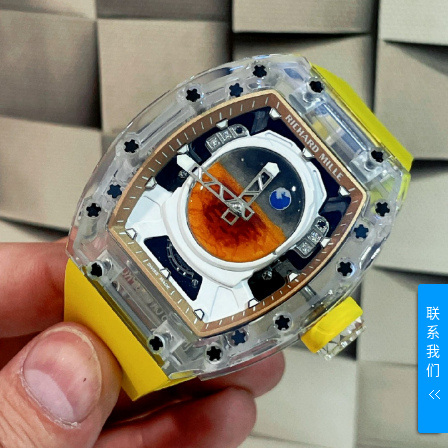
联
系
我
们